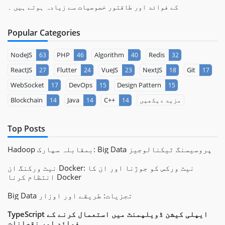
کے فوائد اور طاقتور خصوصیات سے زیادہ ہوتے ہیں ۔
Popular Categories
NodeJS
PHP
Algorithm
Redis
63
46
40
32
ReactJS
Flutter
VueJS
NextJS
Git
27
24
23
18
17
WebSocket
DevOps
Design Pattern
17
15
15
مزید دیکھیں
C++
Java
Blockchain
14
14
14
Top Posts
Hadoop بمقابلہ سپارک: Big Data پروسیسنگ ٹیکنالوجیز
نیٹ ورکنگ ان Docker: نیٹ ورکس کو جوڑنا اور ان کا
انتظام کرنا Docker
Big Data تجزیات: طریقے اور اوزار
TypeScript ایپلی کیشن ڈویلپمنٹ میں استعمال کرنے کے
فوائد اور نقصانات