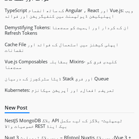
TypeScript کے ساتھ انضمام Angular ، React اور Vue.js: ویب
ایپلیکیشن ڈیولپمنٹ میں کنفیگریشن اور فوائد
Demystifying Tokens: ان کے کردار اور اہمیت کو سمجھنا
Refresh Tokens
Cache File ایپلی کیشنز میں استعمال کے فوائد اور
نقصانات
Vue.js Composables بمقابلہ Mixins- کلیدی فرق کو
سمجھنا
ڈیٹا سٹرکچرز کے درمیان Stack اور فرق Queue
Kubernetes: تعریف، افعال، اور آپریشن میکانزم
New Post
NestJS MongoDB بلاگ API ٹیمپلیٹ- بلاگز کے لیے مکمل
خصوصیات والا REST بیک اینڈ
Nuxt 3 بیس بلاگ ٹیمپلیٹ – Bfotool Nuxtjs بیس بلاگ(Vue 3 +