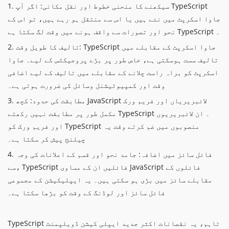
1. سیکھنے کا منحنی خطوط اور نقل مکانی: اگر آپ TypeScript
جاوا اسکرپٹ میں نئے ہیں یا اس سے منتقل ہو رہے ہیں، تو اس کے
نحو اور تصورات سے واقف ہونے میں وقت لگ سکتا ہے TypeScript ۔
2. تالیف کا طویل وقت: TypeScript جاوا اسکرپٹ کے مقابلے میں
تالیف سست ہوسکتی ہے، خاص طور پر بڑے پروجیکٹس کے لیے۔ جاوا
اسکرپٹ کو براہ راست چلانے کے مقابلے میں تالیف کے لیے اضافی
وقت اور کمپیوٹیشنل وسائل کی ضرورت ہوتی ہے۔
3. مطابقت کی حدود: کچھ JavaScript لائبریریاں اور فریم ورک
مکمل طور پر مطابقت نہیں رکھتے TypeScript ۔ ان لائبریریوں
اور فریم ورک کو TypeScript منصوبوں میں ضم کرتے وقت یہ
چیلنج پیش کر سکتا ہے۔
4. فائل سائز میں اضافہ: جامد نحو اور قسم کے اعلانات کی وجہ
سے، TypeScript فائلیں ان کے مساوی JavaScript فائلوں کے
مقابلے سائز میں بڑی ہو سکتی ہیں۔ یہ ایپلیکیشن کے مجموعی
فائل سائز اور لوڈنگ کے وقت کو بڑھا سکتا ہے۔
TypeScript تاہم، یہ نقصانات اکثر جدید ایپلی کیشن ڈویلپمنٹ