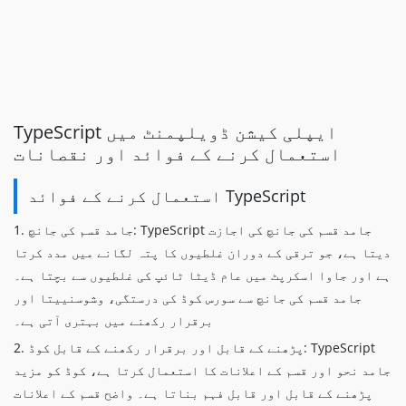
TypeScript ایپلی کیشن ڈویلپمنٹ میں
استعمال کرنے کے فوائد اور نقصانات
استعمال کرنے کے فوائد TypeScript
1. جامد قسم کی جانچ: TypeScript جامد قسم کی جانچ کی اجازت
دیتا ہے، جو ترقی کے دوران غلطیوں کا پتہ لگانے میں مدد کرتا
ہے اور جاوا اسکرپٹ میں عام ڈیٹا ٹائپ کی غلطیوں سے بچتا ہے۔
جامد قسم کی جانچ سے سورس کوڈ کی درستگی، وشوسنییتا اور
برقرار رکھنے میں بہتری آتی ہے۔
2. پڑھنے کے قابل اور برقرار رکھنے کے قابل کوڈ: TypeScript
جامد نحو اور قسم کے اعلانات کا استعمال کرتا ہے، کوڈ کو مزید
پڑھنے کے قابل اور قابل فہم بناتا ہے۔ واضح قسم کے اعلانات