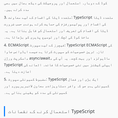
کوڈ کے دوبارہ استعمال اور پروجیکٹ کی دیکھ بھال میں بھی
مدد کرتے ہیں۔
3. متعدد ڈیٹا کی اقسام کے لیے معاونت: TypeScript متعدد ڈیٹا
کی اقسام اور پولیمورفزم کی حمایت کرتے ہوئے، حسب ضرورت
ڈیٹا کی اقسام کی تعریف اور استعمال کو قابل بناتا ہے۔ یہ
ماخذ کوڈ کی لچک اور توسیع پذیری کو بڑھاتا ہے۔
4. ECMAScript فیچرز کے لیے سپورٹ: TypeScript ECMAScript کی
تازہ ترین خصوصیات کو سپورٹ کرتا ہے جیسے ایڈوانس جاوا
اسکرپٹ ورژن، async/await، ماڈیولز، اور بہت کچھ۔ یہ آپ کی
TypeScript ایپلی کیشنز میں نئی ​​خصوصیات کا فائدہ اٹھانے کی
اجازت دیتا ہے۔
5. مضبوط کمیونٹی سپورٹ: TypeScript ایک بڑی اور فعال
کمیونٹی ہے، جو کہ وافر دستاویزات، معاون لائبریریوں، اور
کمیونٹی کی مدد کو یقینی بناتی ہے۔
استعمال کرنے کے نقصانات TypeScript