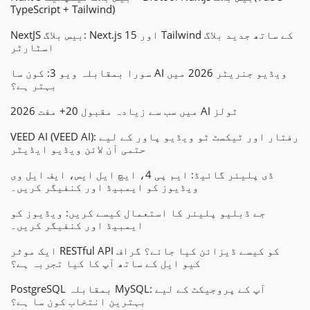
TypeScript + Tailwind)
NextJS بیس بلاگ: Next.js 15 اور Tailwind کے ساتھ جدید بلاگ
اسٹارٹر
سورا بمقابلہ ویو 3: کون سا AI ویڈیو جنریٹر 2026 میں
بہتر ہے؟
2026 میں سب سے زیادہ مقبول 20+ مفت AI ٹولز
VEED AI (VEED AI): رفتار اور ٹیکسٹ ٹو ویڈیو پاور کے لیے
حتمی آن لائن ویڈیو ایڈیٹر
ڈی پلیئر گائیڈ: ایم پی 4، ایچ ایل ایس، ایف ایل وی
ویڈیوز کو ایمبیڈ اور کنفیگر کریں۔
جے ڈبلیو پلیئر کا استعمال کیسے کریں: ویڈیوز کو
ایمبیڈ اور کنفیگر کریں۔
ایک موثر RESTful API کو کیسے ڈیزائن کیا جائے؟ گراف
کیو ایل کے ساتھ آپ کا کیا تجربہ ہے؟
PostgreSQL بمقابلہ MySQL: آپ کے پروجیکٹ کے لیے
بہترین انتخاب کون سا ہے؟