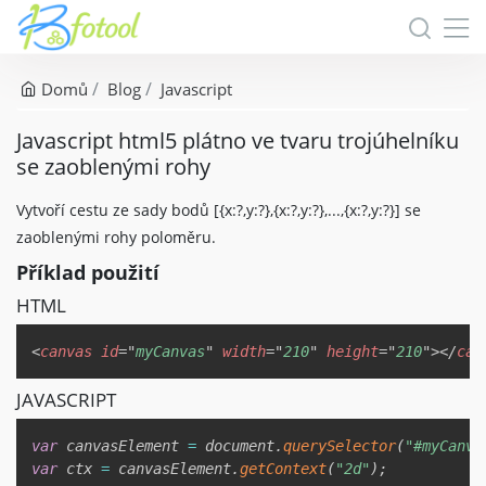
Domů
Blog
Javascript
Javascript html5 plátno ve tvaru trojúhelníku
se zaoblenými rohy
Vytvoří cestu ze sady bodů [{x:?,y:?},{x:?,y:?},...,{x:?,y:?}] se
zaoblenými rohy poloměru.
Příklad použití
HTML
Copy
<
canvas
id
=
"
myCanvas
"
width
=
"
210
"
height
=
"
210
"
>
</
can
JAVASCRIPT
Copy
var
 canvasElement 
=
 document
.
querySelector
(
"#myCanva
var
 ctx 
=
 canvasElement
.
getContext
(
"2d"
)
;