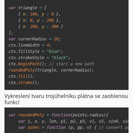
var
 triangle 
=
[
{
x
:
100
,
y
:
0
}
,
{
x
:
0
,
y
:
200
}
,
{
x
:
200
,
y
:
200
}
]
;
var
 cornerRadius 
=
10
;
ctx
.
lineWidth 
=
4
;
ctx
.
fillStyle 
=
"blue"
;
ctx
.
strokeStyle 
=
"black"
;
ctx
.
beginPath
(
)
;
// start a new path
roundedPoly
(
triangle
,
 cornerRadius
)
;
ctx
.
fill
(
)
;
ctx
.
stroke
(
)
;
Vykreslení tvaru trojúhelníku plátna se zaoblenou
funkcí
Copy
var
roundedPoly
=
function
(
points
,
radius
)
{
var
 i
,
 x
,
 y
,
 len
,
 p1
,
 p2
,
 p3
,
 v1
,
 v2
,
 sinA
,
 sinA
var
asVec
=
function
(
p
,
 pp
,
 v
)
{
// convert poi