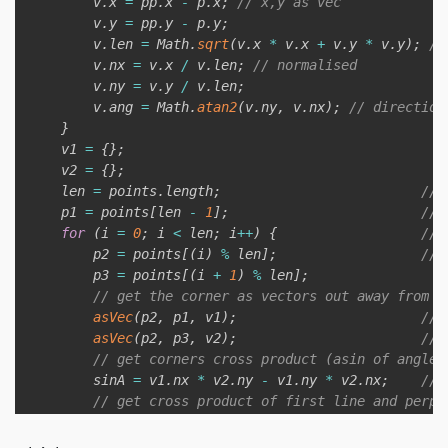
        v
.
x 
=
 pp
.
x 
-
 p
.
x
;
// x,y as vec
        v
.
y 
=
 pp
.
y 
-
 p
.
y
;
        v
.
len 
=
 Math
.
sqrt
(
v
.
x 
*
 v
.
x 
+
 v
.
y 
*
 v
.
y
)
;
//
        v
.
nx 
=
 v
.
x 
/
 v
.
len
;
// normalised
        v
.
ny 
=
 v
.
y 
/
 v
.
len
;
        v
.
ang 
=
 Math
.
atan2
(
v
.
ny
,
 v
.
nx
)
;
// direction
}
    v1 
=
{
}
;
    v2 
=
{
}
;
    len 
=
 points
.
length
;
// 
    p1 
=
 points
[
len 
-
1
]
;
// 
for
(
i 
=
0
;
 i 
<
 len
;
 i
++
)
{
// 
        p2 
=
 points
[
(
i
)
%
 len
]
;
// 
        p3 
=
 points
[
(
i 
+
1
)
%
 len
]
;
// get the corner as vectors out away from c
asVec
(
p2
,
 p1
,
 v1
)
;
// 
asVec
(
p2
,
 p3
,
 v2
)
;
// 
// get corners cross product (asin of angle)
        sinA 
=
 v1
.
nx 
*
 v2
.
ny 
-
 v1
.
ny 
*
 v2
.
nx
;
// 
// get cross product of first line and perpe
        sinA90 
=
 v1
.
nx 
*
 v2
.
nx 
-
 v1
.
ny 
*
-
v2
.
ny
;
// 
        angle 
=
 Math
.
asin
(
sinA
)
;
// 