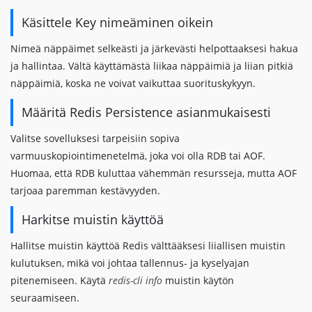
Käsittele Key nimeäminen oikein
Nimeä näppäimet selkeästi ja järkevästi helpottaaksesi hakua
ja hallintaa. Vältä käyttämästä liikaa näppäimiä ja liian pitkiä
näppäimiä, koska ne voivat vaikuttaa suorituskykyyn.
Määritä Redis Persistence asianmukaisesti
Valitse sovelluksesi tarpeisiin sopiva
varmuuskopiointimenetelmä, joka voi olla RDB tai AOF.
Huomaa, että RDB kuluttaa vähemmän resursseja, mutta AOF
tarjoaa paremman kestävyyden.
Harkitse muistin käyttöä
Hallitse muistin käyttöä Redis välttääksesi liiallisen muistin
kulutuksen, mikä voi johtaa tallennus- ja kyselyajan
pitenemiseen. Käytä
redis-cli info
muistin käytön
seuraamiseen.