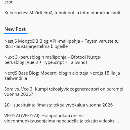
erot
Kubernetes: Määritelmä, toiminnot ja toimintamekanismit
New Post
NestJS MongoDB Blog API -mallipohja – Täysin varusteltu
REST-taustajärjestelmä blogeille
Nuxt 3 -perusblogin mallipohja – Bfotool Nuxtjs-
perusblogi(Vue 3 + TypeScript + Tailwind)
NextJS Base Blog: Moderni blogin aloittaja Next.js 15:llä ja
Tailwindillä
Sora vs. Veo 3: Kumpi tekoälyvideogeneraattori on parempi
vuonna 2026?
20+ suosituinta ilmaista tekoälytyökalua vuonna 2026
VEED AI (VEED AI): Huippuluokan online-
videonmuokkausohjelma nopeudelle ja tekstin videoksi
muuntamisen tehokkuudelle