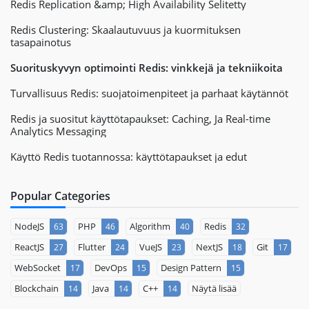
Redis Replication &amp; High Availability Selitetty
Redis Clustering: Skaalautuvuus ja kuormituksen
tasapainotus
Suorituskyvyn optimointi Redis: vinkkejä ja tekniikoita
Turvallisuus Redis: suojatoimenpiteet ja parhaat käytännöt
Redis ja suositut käyttötapaukset: Caching, Ja Real-time
Analytics Messaging
Käyttö Redis tuotannossa: käyttötapaukset ja edut
Popular Categories
NodeJS
PHP
Algorithm
Redis
63
46
40
32
ReactJS
Flutter
VueJS
NextJS
Git
27
24
23
18
17
WebSocket
DevOps
Design Pattern
17
15
15
Blockchain
Java
C++
Näytä lisää
14
14
14