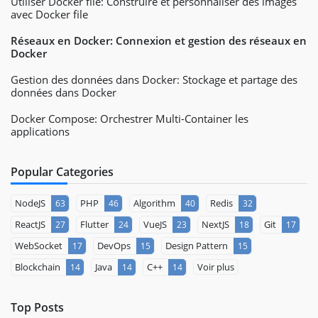
Utiliser Docker file: Construire et personnaliser des images
avec Docker file
Réseaux en Docker: Connexion et gestion des réseaux en
Docker
Gestion des données dans Docker: Stockage et partage des
données dans Docker
Docker Compose: Orchestrer Multi-Container les
applications
Popular Categories
NodeJS
PHP
Algorithm
Redis
63
46
40
32
ReactJS
Flutter
VueJS
NextJS
Git
27
24
23
18
17
WebSocket
DevOps
Design Pattern
17
15
15
Blockchain
Java
C++
Voir plus
14
14
14
Top Posts