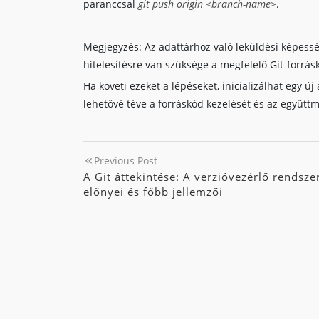
paranccsal
git push origin <branch-name>
.
Megjegyzés: Az adattárhoz való leküldési képess
hitelesítésre van szüksége a megfelelő Git-forrásk
Ha követi ezeket a lépéseket, inicializálhat egy ú
lehetővé téve a forráskód kezelését és az együtt
Previous Post
A Git áttekintése: A verzióvezérlő rendsze
előnyei és főbb jellemzői