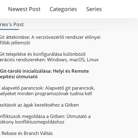
Newest Post
Categories
Series
ries's Post
Git áttekintése: A verzióvezérlő rendszer előnyei
 főbb jellemzői
Git telepítése és konfigurálása különböző
erációs rendszereken: Windows, macOS, Linux
 Git-tároló inicializálása: Helyi és Remote
lepítési útmutató
t alapvető parancsok: Alapvető git parancsok,
elyeket minden programozónak tudnia kell
asítások az ágak kezeléséhez a Gitben
nfliktusok megoldása a Gitben: Útmutató a
tékony konfliktusmegoldáshoz
t Rebase és Branch Váltás