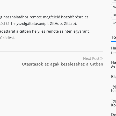
Ne
D
ég használatához remote megfelelő hozzáférésre és
Ja
ód-tárhelyszolgáltatáson(pl. GitHub, GitLab).
j adattárat a Gitben helyi és remote szinten egyaránt,
To
működést.
Ha
te
Next Post
Há
Utasítások az ágak kezeléséhez a Gitben
r
és
Bi
Ty
ha
Ty
Ko
fe
De