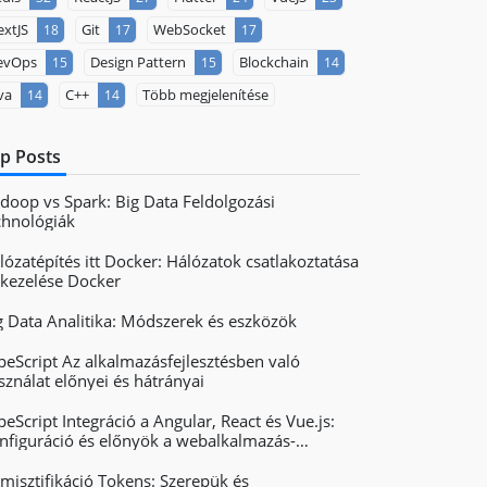
xtJS
Git
WebSocket
18
17
17
evOps
Design Pattern
Blockchain
15
15
14
va
C++
Több megjelenítése
14
14
p Posts
doop vs Spark: Big Data Feldolgozási
chnológiák
lózatépítés itt Docker: Hálózatok csatlakoztatása
 kezelése Docker
g Data Analitika: Módszerek és eszközök
peScript Az alkalmazásfejlesztésben való
sználat előnyei és hátrányai
peScript Integráció a Angular, React és Vue.js:
nfiguráció és előnyök a webalkalmazás-
jlesztésben
misztifikáció Tokens: Szerepük és