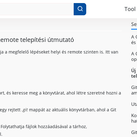
Tool
Se
A 
s Remote telepítési útmutató
és
ja a megfelelő lépéseket helyi és remote szinten is. Itt van
A 
op
Új
te
Gi
am
t, és keresse meg a könyvtárat, ahol létre szeretné hozni a
Ut
 egy rejtett
.git
mappát az aktuális könyvtárban, ahol a Git
Ko
ha
. Folytathatja fájlok hozzáadásával a tárhoz,
Gi
l.