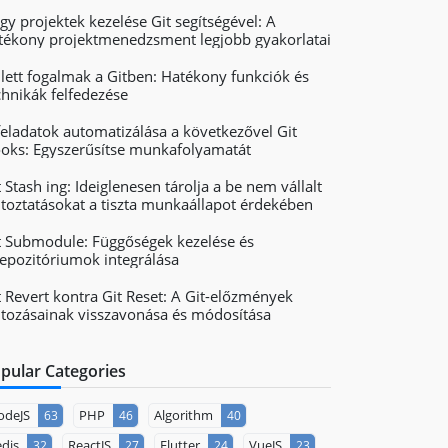
gy projektek kezelése Git segítségével: A
tékony projektmenedzsment legjobb gyakorlatai
jlett fogalmak a Gitben: Hatékony funkciók és
chnikák felfedezése
feladatok automatizálása a következővel Git
oks: Egyszerűsítse munkafolyamatát
t Stash ing: Ideiglenesen tárolja a be nem vállalt
ltoztatásokat a tiszta munkaállapot érdekében
t Submodule: Függőségek kezelése és
repozitóriumok integrálása
t Revert kontra Git Reset: A Git-előzmények
ltozásainak visszavonása és módosítása
pular Categories
odeJS
PHP
Algorithm
63
46
40
dis
ReactJS
Flutter
VueJS
32
27
24
23