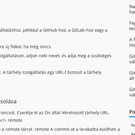
Na
ha
Fe
te
áltatáshoz, például a GitHub-hoz, a GitLab-hoz vagy a
A 
Ho
re új fiókot, ha még nincs.
zolgáltatáson, adjon neki nevet, és adja meg a szükséges
Gi
vá
A tárhely szolgáltatás egy URL-t biztosít a tárhely
Gi
al
Gi
vá
csolása
Po
ancsot. Cserélje ki az Ön által létrehozott tárhely URL-
url>
remote
N
 a remote tárral. remote A commit-ot a lerakatba küldheti a
Re