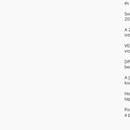
és
So
20
A 
in
VE
vi
ké
DP
be
A 
ko
Ho
ta
Po
a 