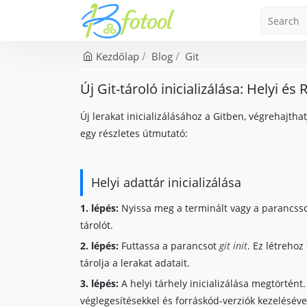
Kezdőlap
Blog
Git
Új Git-tároló inicializálása: Helyi é
Új lerakat inicializálásához a Gitben, végrehajthat
egy részletes útmutató:
Helyi adattár inicializálása
1. lépés:
Nyissa meg a terminált vagy a parancssor
tárolót.
2. lépés:
Futtassa a parancsot
git init
. Ez létrehoz
tárolja a lerakat adatait.
3. lépés:
A helyi tárhely inicializálása megtörtént
véglegesítésekkel és forráskód-verziók kezeléséve