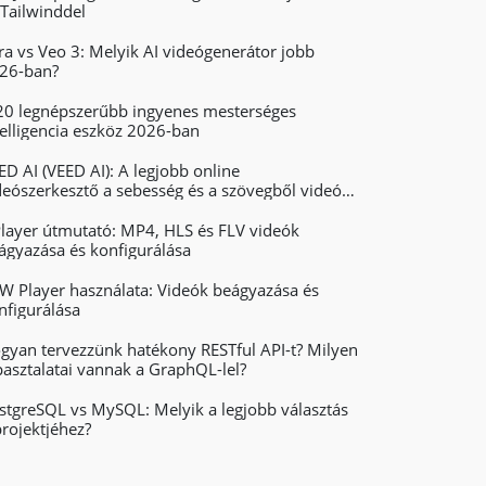
 Tailwinddel
ra vs Veo 3: Melyik AI videógenerátor jobb
26-ban?
20 legnépszerűbb ingyenes mesterséges
telligencia eszköz 2026-ban
ED AI (VEED AI): A legjobb online
deószerkesztő a sebesség és a szövegből videót
szítő teljesítmény érdekében
layer útmutató: MP4, HLS és FLV videók
ágyazása és konfigurálása
JW Player használata: Videók beágyazása és
nfigurálása
gyan tervezzünk hatékony RESTful API-t? Milyen
pasztalatai vannak a GraphQL-lel?
stgreSQL vs MySQL: Melyik a legjobb választás
projektjéhez?