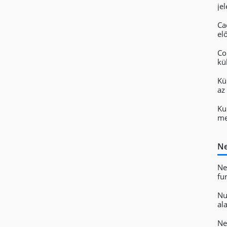
je
Ca
el
Co
kü
Kü
az
Ku
me
Ne
Ne
fu
Nu
al
Ne