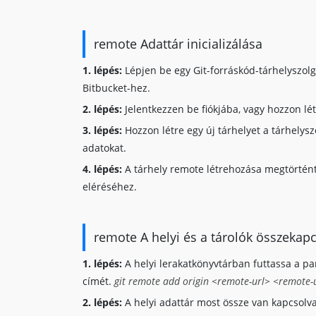
remote Adattár inicializálása
1. lépés:
Lépjen be egy Git-forráskód-tárhelyszolg
Bitbucket-hez.
2. lépés:
Jelentkezzen be fiókjába, vagy hozzon lét
3. lépés:
Hozzon létre egy új tárhelyet a tárhelys
adatokat.
4. lépés:
A tárhely remote létrehozása megtörtént. 
eléréséhez.
remote A helyi és a tárolók összekap
1. lépés:
A helyi lerakatkönyvtárban futtassa a par
címét.
git remote add origin <remote-url>
<remote-
2. lépés:
A helyi adattár most össze van kapcsolva