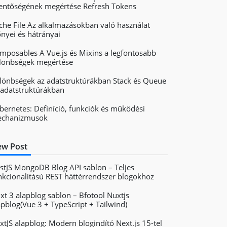
lentőségének megértése Refresh Tokens
che File Az alkalmazásokban való használat
őnyei és hátrányai
mposables A Vue.js és Mixins a legfontosabb
lönbségek megértése
lönbségek az adatstruktúrákban Stack és Queue
 adatstruktúrákban
bernetes: Definíció, funkciók és működési
chanizmusok
w Post
stJS MongoDB Blog API sablon – Teljes
nkcionalitású REST háttérrendszer blogokhoz
xt 3 alapblog sablon – Bfotool Nuxtjs
apblog(Vue 3 + TypeScript + Tailwind)
xtJS alapblog: Modern blogindító Next.js 15-tel