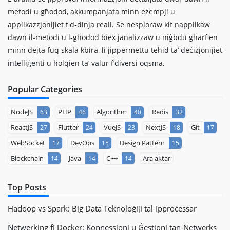
metodi u għodod, akkumpanjata minn eżempji u
applikazzjonijiet fid-dinja reali. Se nesploraw kif napplikaw
dawn il-metodi u l-għodod biex janalizzaw u niġbdu għarfien
minn dejta fuq skala kbira, li jippermettu teħid ta’ deċiżjonijiet
intelliġenti u ħolqien ta’ valur f’diversi oqsma.
Popular Categories
NodeJS
PHP
Algorithm
Redis
63
46
40
32
ReactJS
Flutter
VueJS
NextJS
Git
27
24
23
18
17
WebSocket
DevOps
Design Pattern
17
15
15
Blockchain
Java
C++
Ara aktar
14
14
14
Top Posts
Hadoop vs Spark: Big Data Teknoloġiji tal-Ipproċessar
Netwerking fi Docker: Konnessjoni u Ġestjoni tan-Netwerks