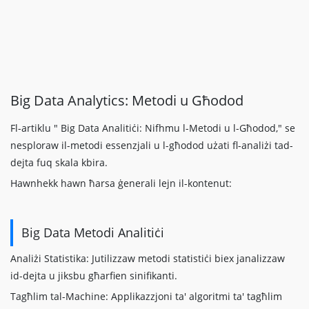
Big Data Analytics: Metodi u Għodod
Fl-artiklu " Big Data Analitiċi: Nifhmu l-Metodi u l-Għodod," se
nesploraw il-metodi essenzjali u l-għodod użati fl-analiżi tad-
dejta fuq skala kbira.
Hawnhekk hawn ħarsa ġenerali lejn il-kontenut:
Big Data Metodi Analitiċi
Analiżi Statistika: Jutilizzaw metodi statistiċi biex janalizzaw
id-dejta u jiksbu għarfien sinifikanti.
Tagħlim tal-Machine: Applikazzjoni ta' algoritmi ta' tagħlim