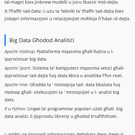
tal-magni biex jinbnew mudelli u jsiru tbassir mid-dejta.
It-Tħaffir tad-Data: L-użu ta 'tekniki ta' tħaffir tad-dejta biex
jiskopri informazzjoni u relazzjonijiet moħbija fi ħdan id-dejta.
Big Data Għodod Analitiċi
Apache Hadoop
: Pjattaforma mqassma għall-ħażna u l-
ipproċessar big data.
Apache Spark
: Sistema ta' kompjuters mqassma veloċi għall-
ipproċessar tad-dejta fuq skala kbira u analitika f'ħin reali.
Apache Hive
: Għodda ta ' mistoqsija tad- data bbażata fuq
Hadoop għall- eżekuzzjoni ta ' mistoqsijiet u l- analiżi big
data.
R
u
Python
: Lingwi ta' programmar popolari użati għall- big
data analiżi, li jipprovdu libreriji u għodod b'saħħithom.
L-artiklu se jipprovdi informazzjoni dettaljata dwar dawn il-