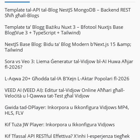
Template tal-API tal-Blog NestJS MongoDB – Backend REST
Sħiħ għall-Blogs
Template ta' Blogg Bażiku Nuxt 3 – Bfotool Nuxtjs Base
Blog(Vue 3 + TypeScript + Tailwind)
NextJS Base Blog: Bidu ta' Blog Modern b'Next.js 15 &amp;
Tailwind
Sora vs Veo 3: Liema Ġeneratur tal-Vidjow bl-AI Huwa Aħjar
fl-2026?
L-Aqwa 20+ Għodda tal-IA B'Xejn L-Aktar Popolari fl-2026
VEED AI (VEED AI): Editur tal-Vidjow Online Aħħari għall-
Veloċità u l-Qawwa tat-Test għal Vidjow
Gwida tad-DPlayer: Inkorpora u Ikkonfigura Vidjows MP4,
HLS, FLV
Kif Tuża JW Player: Inkorpora u Ikkonfigura Vidjows
Kif Tfassal API RESTful Effettiva? X'inhi l-esperjenza tiegħek