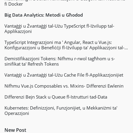
fi Docker
Big Data Analytics: Metodi u Għodod
Vantaġġi u Żvantaġġi tal-Użu TypeScript fl-Iżvilupp tal-
Applikazzjoni
TypeScript Integrazzjoni ma ' Angular, React u Vue.js:
Konfigurazzjoni u Benefiċċji fl-Iżvilupp ta' Applikazzjoni tal-
Web
Demistifikazzjoni Tokens: Nifhmu r-rwol tagħhom u s-
sinifikat ta' Refresh Tokens
Vantaġġi u Żvantaġġi tal-Użu Cache File fl-Applikazzjonijiet
Nifhmu Vue.js Composables vs. Mixins- Differenzi Ewlenin
Differenzi Bejn Stack u Queue fl-Istrutturi tad-Data
Kubernetes: Definizzjoni, Funzjonijiet, u Mekkaniżmi ta'
Operazzjoni
New Post