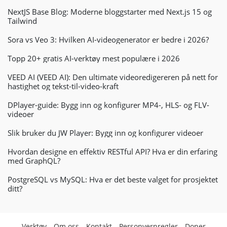
NextJS Base Blog: Moderne bloggstarter med Next.js 15 og
Tailwind
Sora vs Veo 3: Hvilken AI-videogenerator er bedre i 2026?
Topp 20+ gratis AI-verktøy mest populære i 2026
VEED AI (VEED AI): Den ultimate videoredigereren på nett for
hastighet og tekst-til-video-kraft
DPlayer-guide: Bygg inn og konfigurer MP4-, HLS- og FLV-
videoer
Slik bruker du JW Player: Bygg inn og konfigurer videoer
Hvordan designe en effektiv RESTful API? Hva er din erfaring
med GraphQL?
PostgreSQL vs MySQL: Hva er det beste valget for prosjektet
ditt?
Verktøy
Om oss
Kontakt
Personvernregler
Doner