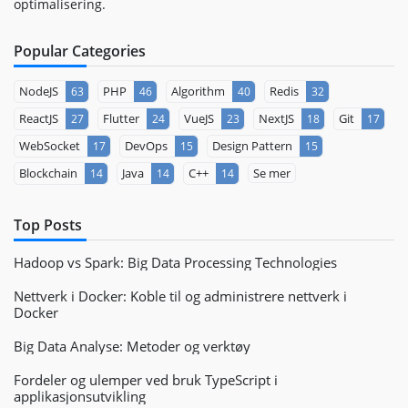
optimalisering.
Popular Categories
NodeJS
PHP
Algorithm
Redis
63
46
40
32
ReactJS
Flutter
VueJS
NextJS
Git
27
24
23
18
17
WebSocket
DevOps
Design Pattern
17
15
15
Blockchain
Java
C++
Se mer
14
14
14
Top Posts
Hadoop vs Spark: Big Data Processing Technologies
Nettverk i Docker: Koble til og administrere nettverk i
Docker
Big Data Analyse: Metoder og verktøy
Fordeler og ulemper ved bruk TypeScript i
applikasjonsutvikling