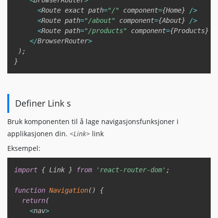
<
Route exact path
=
"/"
 component
=
{
Home
}
/
>
<
Route path
=
"/about"
 component
=
{
About
}
/
>
<
Route path
=
"/products"
 component
=
{
Products
}
/
<
/
BrowserRouter
>
)
;
}
Definer Link s
Bruk komponenten til å lage navigasjonsfunksjoner i
applikasjonen din.
<Link>
link
Eksempel:
Copy
import
{
 Link 
}
from
'react-router-dom'
;
function
Navigation
(
)
{
return
(
<
nav
>