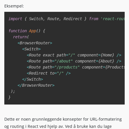
Eksempel:
Copy
import
{
 Switch
,
 Route
,
 Redirect 
}
from
'react-route
function
App
(
)
{
return
(
<
BrowserRouter
>
<
Switch
>
<
Route exact path
=
"/"
 component
=
{
Home
}
/
>
<
Route path
=
"/about"
 component
=
{
About
}
/
>
<
Route path
=
"/products"
 component
=
{
Products
}
<
Redirect to
=
"/"
/
>
<
/
Switch
>
<
/
BrowserRouter
>
)
;
}
Dette er noen grunnleggende konsepter for URL-formatering
og routing i React ved hjelp av. Ved å bruke kan du lage