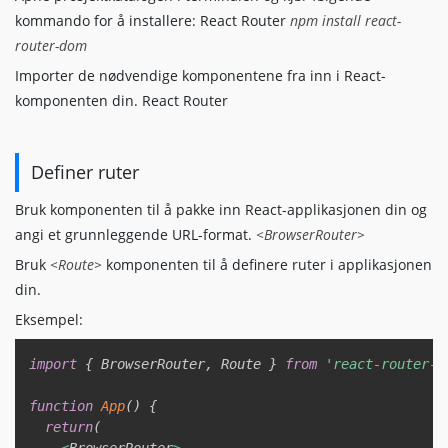
kommando for å installere: React Router
npm install react-
router-dom
Importer de nødvendige komponentene fra inn i React-
komponenten din. React Router
Definer ruter
Bruk komponenten til å pakke inn React-applikasjonen din og
angi et grunnleggende URL-format.
<BrowserRouter>
Bruk
<Route>
komponenten til å definere ruter i applikasjonen
din.
Eksempel:
Copy
import
{
 BrowserRouter
,
 Route 
}
from
'react-router-d
function
App
(
)
{
return
(
<
BrowserRouter
>