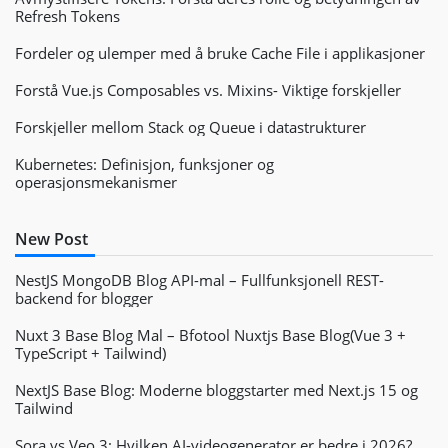
Refresh Tokens
Fordeler og ulemper med å bruke Cache File i applikasjoner
Forstå Vue.js Composables vs. Mixins- Viktige forskjeller
Forskjeller mellom Stack og Queue i datastrukturer
Kubernetes: Definisjon, funksjoner og
operasjonsmekanismer
New Post
NestJS MongoDB Blog API-mal – Fullfunksjonell REST-
backend for blogger
Nuxt 3 Base Blog Mal – Bfotool Nuxtjs Base Blog(Vue 3 +
TypeScript + Tailwind)
NextJS Base Blog: Moderne bloggstarter med Next.js 15 og
Tailwind
Sora vs Veo 3: Hvilken AI-videogenerator er bedre i 2026?