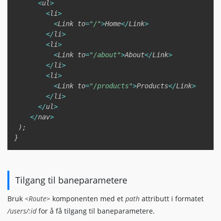
<
ul
>
<
li
>
<
Link to
=
"/"
>
Home
<
/
Link
>
<
/
li
>
<
li
>
<
Link to
=
"/about"
>
About
<
/
Link
>
<
/
li
>
<
li
>
<
Link to
=
"/products"
>
Products
<
/
Link
>
<
/
li
>
<
/
ul
>
<
/
nav
>
)
;
}
Tilgang til baneparametere
Bruk
<Route>
komponenten med et
path
attributt i formatet
/users/:id
for å få tilgang til baneparametere.