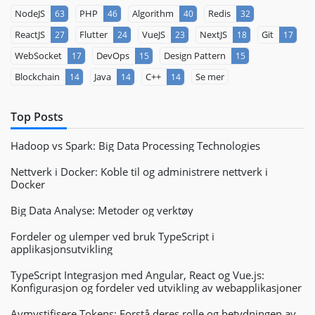
NodeJS
PHP
Algorithm
Redis
63
46
40
32
ReactJS
Flutter
VueJS
NextJS
Git
27
24
23
18
17
WebSocket
DevOps
Design Pattern
17
15
15
Blockchain
Java
C++
Se mer
14
14
14
Top Posts
Hadoop vs Spark: Big Data Processing Technologies
Nettverk i Docker: Koble til og administrere nettverk i
Docker
Big Data Analyse: Metoder og verktøy
Fordeler og ulemper ved bruk TypeScript i
applikasjonsutvikling
TypeScript Integrasjon med Angular, React og Vue.js:
Konfigurasjon og fordeler ved utvikling av webapplikasjoner
Avmystifisere Tokens: Forstå deres rolle og betydningen av