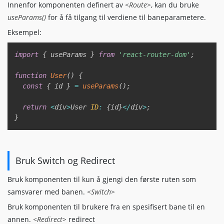
Innenfor komponenten definert av
<Route>
, kan du bruke
useParams()
for å få tilgang til verdiene til baneparametere.
Eksempel:
Copy
import
{
 useParams 
}
from
'react-router-dom'
;
function
User
(
)
{
const
{
 id 
}
=
useParams
(
)
;
return
<
div
>
User 
ID
:
{
id
}
<
/
div
>
;
}
Bruk Switch og Redirect
Bruk komponenten til kun å gjengi den første ruten som
samsvarer med banen.
<Switch>
Bruk komponenten til brukere fra en spesifisert bane til en
annen.
<Redirect>
redirect