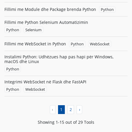
Fillimi me Module dhe Package brenda Python
Python
Fillimi me Python Selenium Automatizimin
Python
Selenium
Fillimi me WebSocket in Python
Python
WebSocket
Instalimi Python: Udhëzues hap pas hapi për Windows,
macOS dhe Linux
Python
Integrimi WebSocket në Flask dhe FastAPI
Python
WebSocket
‹
1
2
›
Showing 1-15 out of 29 Tools