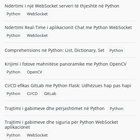
Ndërtimi i një WebSocket serveri të thjeshtë në Python
Python
WebSocket
Ndërtimi Real-Time i aplikacionit Chat me Python WebSocket
Python
WebSocket
Comprehensions në Python: List, Dictionary, Set
Python
Krijimi i fotove mahnitëse panoramike me Python OpenCV
Python
OpenCV
CI/CD efikas GitLab me Python Flask: Udhëzues hap pas hapi
Python
CI/CD
GitLab
Trajtimi i gabimeve dhe përjashtimet në Python
Python
Trajtimi i gabimeve dhe siguria për Python WebSocket
aplikacionet
Python
WebSocket