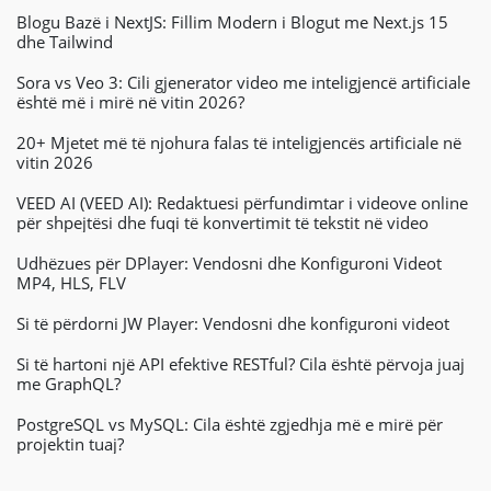
Blogu Bazë i NextJS: Fillim Modern i Blogut me Next.js 15
dhe Tailwind
Sora vs Veo 3: Cili gjenerator video me inteligjencë artificiale
është më i mirë në vitin 2026?
20+ Mjetet më të njohura falas të inteligjencës artificiale në
vitin 2026
VEED AI (VEED AI): Redaktuesi përfundimtar i videove online
për shpejtësi dhe fuqi të konvertimit të tekstit në video
Udhëzues për DPlayer: Vendosni dhe Konfiguroni Videot
MP4, HLS, FLV
Si të përdorni JW Player: Vendosni dhe konfiguroni videot
Si të hartoni një API efektive RESTful? Cila është përvoja juaj
me GraphQL?
PostgreSQL vs MySQL: Cila është zgjedhja më e mirë për
projektin tuaj?