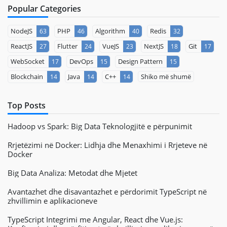
Popular Categories
NodeJS
PHP
Algorithm
Redis
63
46
40
32
ReactJS
Flutter
VueJS
NextJS
Git
27
24
23
18
17
WebSocket
DevOps
Design Pattern
17
15
15
Blockchain
Java
C++
Shiko më shumë
14
14
14
Top Posts
Hadoop vs Spark: Big Data Teknologjitë e përpunimit
Rrjetëzimi në Docker: Lidhja dhe Menaxhimi i Rrjeteve në
Docker
Big Data Analiza: Metodat dhe Mjetet
Avantazhet dhe disavantazhet e përdorimit TypeScript në
zhvillimin e aplikacioneve
TypeScript Integrimi me Angular, React dhe Vue.js: