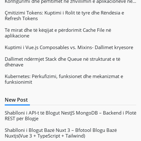
Konfigurimi dhe përfitimet në zhvillimin e aplikacioneve në
ueb
Çmitizimi Tokens: Kuptimi i Rolit të tyre dhe Rëndësia e
Refresh Tokens
Të mirat dhe të këqijat e përdorimit Cache File në
aplikacione
Kuptimi i Vue.js Composables vs. Mixins- Dallimet kryesore
Dallimet ndërmjet Stack dhe Queue në strukturat e të
dhënave
Kubernetes: Përkufizimi, funksionet dhe mekanizmat e
funksionimit
New Post
Shablloni i API-t të Blogut NestJS MongoDB – Backend i Plotë
REST për Blogje
Shablloni i Blogut Bazë Nuxt 3 – Bfotool Blogu Bazë
Nuxtjs(Vue 3 + TypeScript + Tailwind)