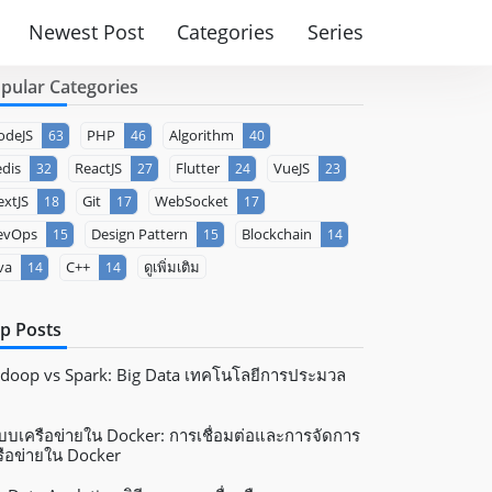
Newest Post
Categories
Series
pular Categories
odeJS
PHP
Algorithm
63
46
40
dis
ReactJS
Flutter
VueJS
32
27
24
23
xtJS
Git
WebSocket
18
17
17
evOps
Design Pattern
Blockchain
15
15
14
va
C++
ดูเพิ่มเติม
14
14
p Posts
doop vs Spark: Big Data เทคโนโลยีการประมวล
บบเครือข่ายใน Docker: การเชื่อมต่อและการจัดการ
รือข่ายใน Docker