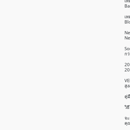
เท
Ba
เท
Bl
Ne
Ne
So
กว
20
20
VE
สู
คู
วิ
จะ
คุ