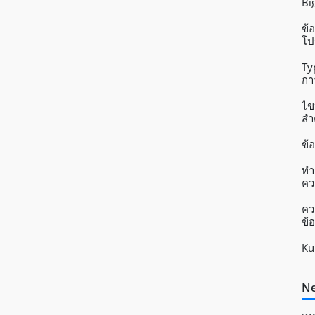
Bi
ข้
โป
Ty
กา
แอ
ไข
สำ
ข้
ทำ
คว
คว
ข้อ
Ku
Ne