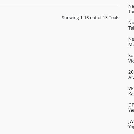
Ne
Ta
Showing 1-13 out of 13 Tools
Nu
Ta
Ne
Mo
So
Vi
20
Ar
VE
Ka
DP
Ye
JW
Ya