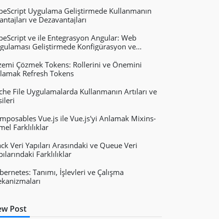
peScript Uygulama Geliştirmede Kullanmanın
antajları ve Dezavantajları
peScript ve ile Entegrasyon Angular: Web
gulaması Geliştirmede Konfigürasyon ve
ydaları React Vue.js
zemi Çözmek Tokens: Rollerini ve Önemini
lamak Refresh Tokens
che File Uygulamalarda Kullanmanın Artıları ve
ileri
mposables Vue.js ile Vue.js'yi Anlamak Mixins-
mel Farklılıklar
ack Veri Yapıları Arasındaki ve Queue Veri
pılarındaki Farklılıklar
bernetes: Tanımı, İşlevleri ve Çalışma
kanizmaları
w Post