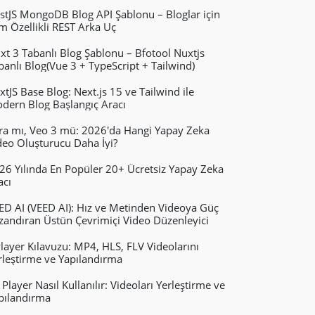
stJS MongoDB Blog API Şablonu – Bloglar için
m Özellikli REST Arka Uç
xt 3 Tabanlı Blog Şablonu – Bfotool Nuxtjs
banlı Blog(Vue 3 + TypeScript + Tailwind)
xtJS Base Blog: Next.js 15 ve Tailwind ile
dern Blog Başlangıç ​​Aracı
ra mı, Veo 3 mü: 2026'da Hangi Yapay Zeka
deo Oluşturucu Daha İyi?
26 Yılında En Popüler 20+ Ücretsiz Yapay Zeka
acı
ED AI (VEED AI): Hız ve Metinden Videoya Güç
zandıran Üstün Çevrimiçi Video Düzenleyici
layer Kılavuzu: MP4, HLS, FLV Videolarını
rleştirme ve Yapılandırma
 Player Nasıl Kullanılır: Videoları Yerleştirme ve
pılandırma