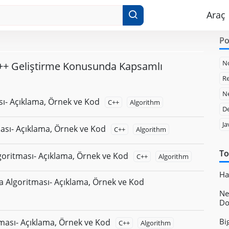
Araç
Po
N
++ Geliştirme Konusunda Kapsamlı
Re
Ne
sı- Açıklama, Örnek ve Kod
C++
Algorithm
D
Ja
ası- Açıklama, Örnek ve Kod
C++
Algorithm
To
oritması- Açıklama, Örnek ve Kod
C++
Algorithm
Ha
a Algoritması- Açıklama, Örnek ve Kod
Ne
Do
Bi
ması- Açıklama, Örnek ve Kod
C++
Algorithm