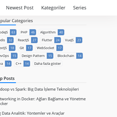
Newest Post
Kategoriler
Series
pular Categories
odeJS
PHP
Algorithm
63
46
40
dis
ReactJS
Flutter
VueJS
32
27
24
23
xtJS
Git
WebSocket
18
17
17
evOps
Design Pattern
Blockchain
15
15
14
va
C++
Daha fazla göster
14
14
p Posts
doop vs Spark: Big Data İşleme Teknolojileri
tworking in Docker: Ağları Bağlama ve Yönetme
cker
g Data Analitik: Yöntemler ve Araçlar