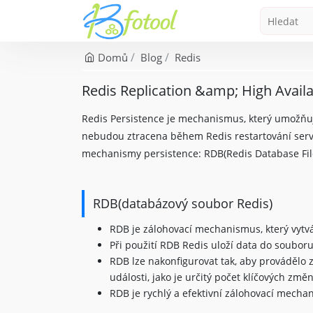
Domů
Blog
Redis
Redis Replication &amp; High Availa
Redis Persistence je mechanismus, který umožňuje 
nebudou ztracena během Redis restartování serv
mechanismy persistence: RDB(Redis Database File
RDB(databázový soubor Redis)
RDB je zálohovací mechanismus, který vytv
Při použití RDB Redis uloží data do souboru
RDB lze nakonfigurovat tak, aby provádělo
události, jako je určitý počet klíčových zm
RDB je rychlý a efektivní zálohovací mechan