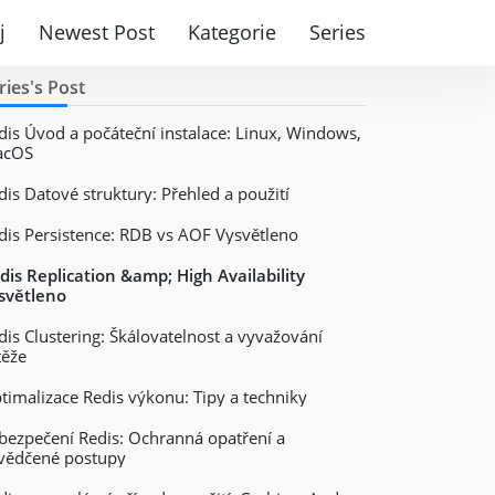
j
Newest Post
Kategorie
Series
ries's Post
dis Úvod a počáteční instalace: Linux, Windows,
acOS
dis Datové struktury: Přehled a použití
dis Persistence: RDB vs AOF Vysvětleno
dis Replication &amp; High Availability
světleno
dis Clustering: Škálovatelnost a vyvažování
těže
timalizace Redis výkonu: Tipy a techniky
bezpečení Redis: Ochranná opatření a
vědčené postupy