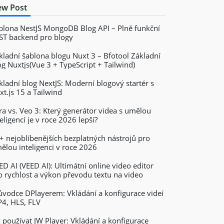
w Post
blona NestJS MongoDB Blog API – Plně funkční
ST backend pro blogy
kladní šablona blogu Nuxt 3 – Bfotool Základní
og Nuxtjs(Vue 3 + TypeScript + Tailwind)
kladní blog NextJS: Moderní blogový startér s
xt.js 15 a Tailwind
ra vs. Veo 3: Který generátor videa s umělou
teligencí je v roce 2026 lepší?
+ nejoblíbenějších bezplatných nástrojů pro
ělou inteligenci v roce 2026
ED AI (VEED AI): Ultimátní online video editor
o rychlost a výkon převodu textu na video
ůvodce DPlayerem: Vkládání a konfigurace videí
4, HLS, FLV
k používat JW Player: Vkládání a konfigurace