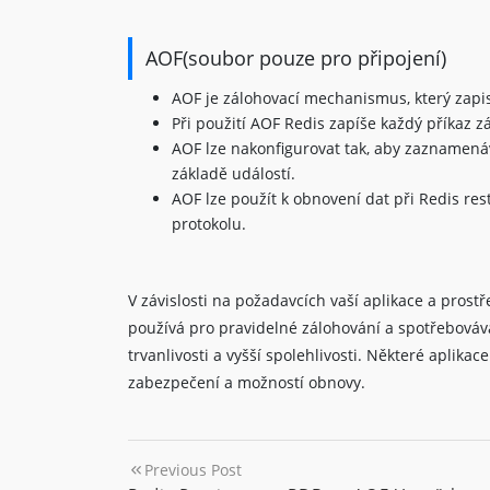
AOF(soubor pouze pro připojení)
AOF je zálohovací mechanismus, který zapi
Při použití AOF Redis zapíše každý příkaz z
AOF lze nakonfigurovat tak, aby zaznamená
základě událostí.
AOF lze použít k obnovení dat při Redis r
protokolu.
V závislosti na požadavcích vaší aplikace a pros
používá pro pravidelné zálohování a spotřebovává
trvanlivosti a vyšší spolehlivosti. Některé aplika
zabezpečení a možností obnovy.
Previous Post