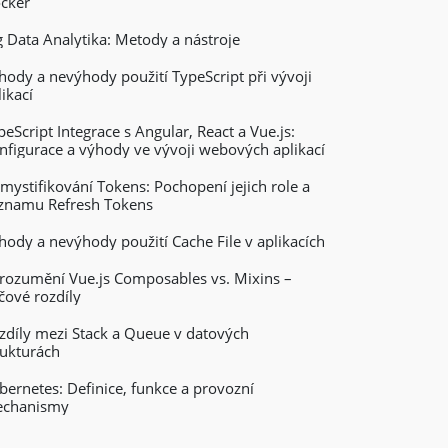
cker
g Data Analytika: Metody a nástroje
hody a nevýhody použití TypeScript při vývoji
likací
peScript Integrace s Angular, React a Vue.js:
nfigurace a výhody ve vývoji webových aplikací
mystifikování Tokens: Pochopení jejich role a
znamu Refresh Tokens
hody a nevýhody použití Cache File v aplikacích
rozumění Vue.js Composables vs. Mixins –
íčové rozdíly
zdíly mezi Stack a Queue v datových
rukturách
bernetes: Definice, funkce a provozní
chanismy