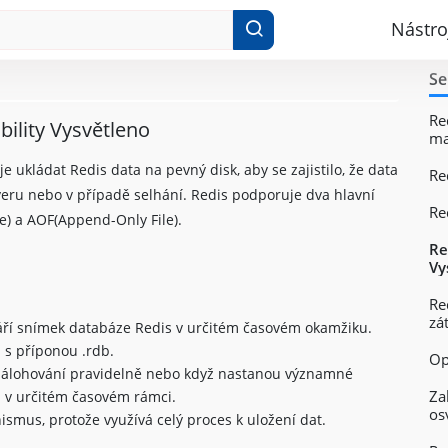
Nástro
Se
Re
bility Vysvětleno
m
ukládat Redis data na pevný disk, aby se zajistilo, že data
Re
eru nebo v případě selhání. Redis podporuje dva hlavní
Re
) a AOF(Append-Only File).
Re
Vy
Re
zá
áří snímek databáze Redis v určitém časovém okamžiku.
 s příponou .rdb.
Op
 zálohování pravidelně nebo když nastanou významné
Za
ěn v určitém časovém rámci.
os
ismus, protože využívá celý proces k uložení dat.