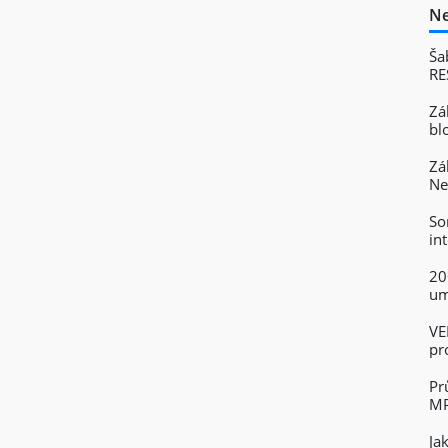
Ne
Ša
RE
Zá
bl
Zá
Ne
So
in
20
um
VE
pr
Pr
MP
Ja