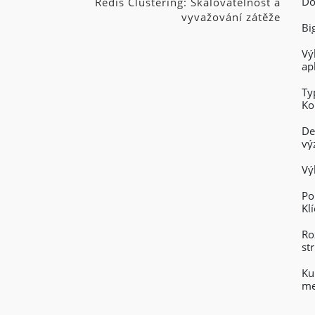
Do
Redis Clustering: Škálovatelnost a
vyvažování zátěže
Bi
Vý
ap
Ty
Ko
De
vý
Vý
Po
Kl
Ro
st
Ku
me