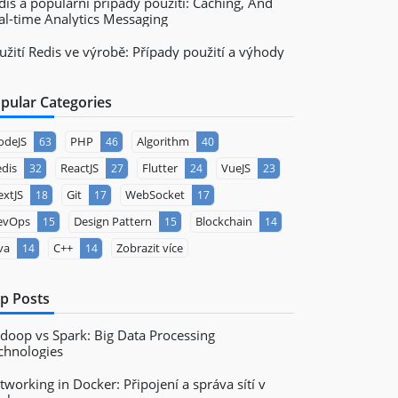
dis a populární případy použití: Caching, And
al-time Analytics Messaging
užití Redis ve výrobě: Případy použití a výhody
pular Categories
odeJS
PHP
Algorithm
63
46
40
dis
ReactJS
Flutter
VueJS
32
27
24
23
xtJS
Git
WebSocket
18
17
17
evOps
Design Pattern
Blockchain
15
15
14
va
C++
Zobrazit více
14
14
p Posts
doop vs Spark: Big Data Processing
chnologies
tworking in Docker: Připojení a správa sítí v