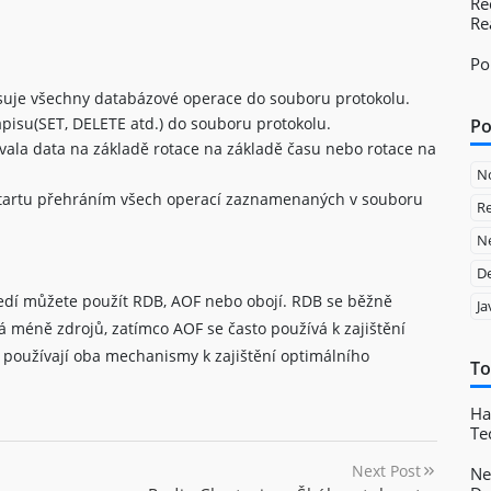
Re
Re
Po
suje všechny databázové operace do souboru protokolu.
ápisu(SET, DELETE atd.) do souboru protokolu.
Po
vala data na základě rotace na základě času nebo rotace na
N
estartu přehráním všech operací zaznamenaných v souboru
Re
Ne
D
tředí můžete použít RDB, AOF nebo obojí. RDB se běžně
Ja
 méně zdrojů, zatímco AOF se často používá k zajištění
ce používají oba mechanismy k zajištění optimálního
To
Ha
Te
Next Post
Ne