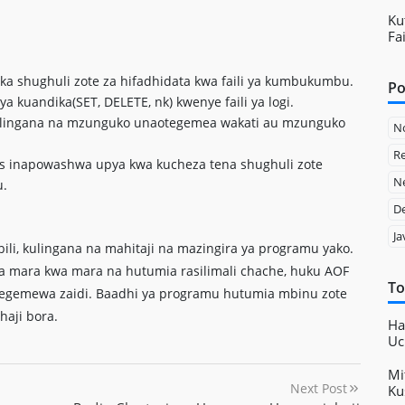
Ku
Fa
ka shughuli zote za hifadhidata kwa faili ya kumbukumbu.
Po
a kuandika(SET, DELETE, nk) kwenye faili ya logi.
kulingana na mzunguko unaotegemea wakati au mzunguko
N
Re
is inapowashwa upya kwa kucheza tena shughuli zote
Ne
u.
D
Ja
li, kulingana na mahitaji na mazingira ya programu yako.
a mara kwa mara na hutumia rasilimali chache, huku AOF
To
tegemewa zaidi. Baadhi ya programu hutumia mbinu zote
haji bora.
Ha
Uc
Mi
Next Post
Ku