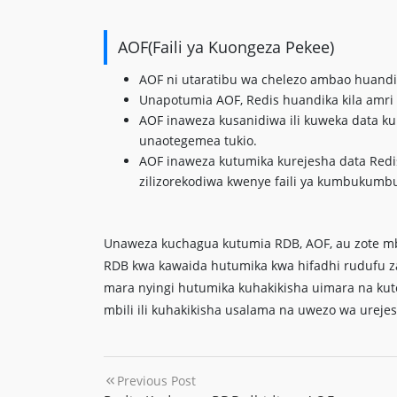
AOF(Faili ya Kuongeza Pekee)
AOF ni utaratibu wa chelezo ambao huandi
Unapotumia AOF, Redis huandika kila amri y
AOF inaweza kusanidiwa ili kuweka data 
unaotegemea tukio.
AOF inaweza kutumika kurejesha data Red
zilizorekodiwa kwenye faili ya kumbukumb
Unaweza kuchagua kutumia RDB, AOF, au zote mbi
RDB kwa kawaida hutumika kwa hifadhi rudufu z
mara nyingi hutumika kuhakikisha uimara na ku
mbili ili kuhakikisha usalama na uwezo wa urejes
Previous Post