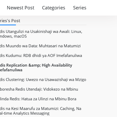
Newest Post
Categories
Series
ries's Post
dis Utangulizi na Usakinishaji wa Awali: Linux,
ndows, macOS
dis Muundo wa Data: Muhtasari na Matumizi
dis Kudumu: RDB dhidi ya AOF Imefafanuliwa
dis Replication &amp; High Availability
efafanuliwa
dis Clustering: Uwezo na Usawazishaji wa Mzigo
boresha Redis Utendaji: Vidokezo na Mbinu
linda Redis: Hatua za Ulinzi na Mbinu Bora
dis na Kesi Maarufu za Matumizi: Caching, Na
al-time Analytics Messaging