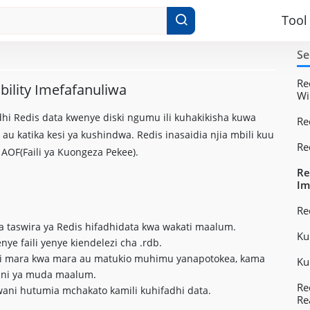
Tool
Se
Re
bility Imefafanuliwa
Wi
hi Redis data kwenye diski ngumu ili kuhakikisha kuwa
Re
au katika kesi ya kushindwa. Redis inasaidia njia mbili kuu
Re
 AOF(Faili ya Kuongeza Pekee).
Re
Im
Re
 taswira ya Redis hifadhidata kwa wakati maalum.
Ku
e faili yenye kiendelezi cha .rdb.
hi mara kwa mara au matukio muhimu yanapotokea, kama
Ku
dani ya muda maalum.
Re
kwani hutumia mchakato kamili kuhifadhi data.
Re