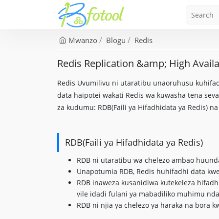
Mwanzo
Blogu
Redis
Redis Replication &amp; High Availa
Redis Uvumilivu ni utaratibu unaoruhusu kuhifad
data haipotei wakati Redis wa kuwasha tena seva 
za kudumu: RDB(Faili ya Hifadhidata ya Redis) na
RDB(Faili ya Hifadhidata ya Redis)
RDB ni utaratibu wa chelezo ambao huunda
Unapotumia RDB, Redis huhifadhi data kweny
RDB inaweza kusanidiwa kutekeleza hifad
vile idadi fulani ya mabadiliko muhimu n
RDB ni njia ya chelezo ya haraka na bora 