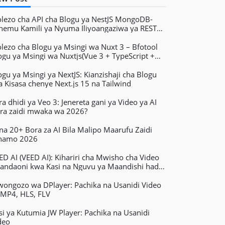
olezo cha API cha Blogu ya NestJS MongoDB-
hemu Kamili ya Nyuma Iliyoangaziwa ya REST
a Blogu
olezo cha Blogu ya Msingi wa Nuxt 3 – Bfotool
ogu ya Msingi wa Nuxtjs(Vue 3 + TypeScript +
ilwind)
ogu ya Msingi ya NextJS: Kianzishaji cha Blogu
a Kisasa chenye Next.js 15 na Tailwind
ra dhidi ya Veo 3: Jenereta gani ya Video ya AI
ra zaidi mwaka wa 2026?
na 20+ Bora za AI Bila Malipo Maarufu Zaidi
amo 2026
ED AI (VEED AI): Kihariri cha Mwisho cha Video
andaoni kwa Kasi na Nguvu ya Maandishi hadi
deo
ongozo wa DPlayer: Pachika na Usanidi Video
 MP4, HLS, FLV
nsi ya Kutumia JW Player: Pachika na Usanidi
deo