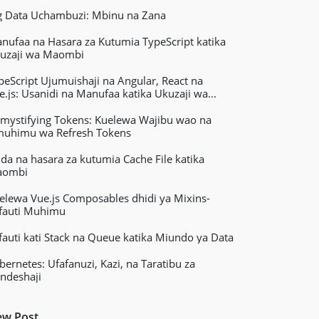
g Data Uchambuzi: Mbinu na Zana
nufaa na Hasara za Kutumia TypeScript katika
uzaji wa Maombi
peScript Ujumuishaji na Angular, React na
e.js: Usanidi na Manufaa katika Ukuzaji wa
ombi ya Wavuti
mystifying Tokens: Kuelewa Wajibu wao na
uhimu wa Refresh Tokens
ida na hasara za kutumia Cache File katika
aombi
elewa Vue.js Composables dhidi ya Mixins-
fauti Muhimu
fauti kati Stack na Queue katika Miundo ya Data
bernetes: Ufafanuzi, Kazi, na Taratibu za
ndeshaji
w Post