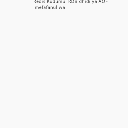
Redis Kudumu: RDB dhidi ya AOF
Imefafanuliwa