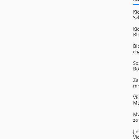
Ki
Se
kw
Ki
Bl
Ta
Bl
ch
So
Bo
Za
mn
VE
Mt
Vi
Mw
za
Ji
Vi