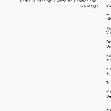
Redis Clustering: Uwezo na Usawazishaji
Bi
wa Mzigo
Ma
Uk
Ty
Vu
Ma
De
Um
Fa
M
Ku
To
To
Ku
Ue
Ne