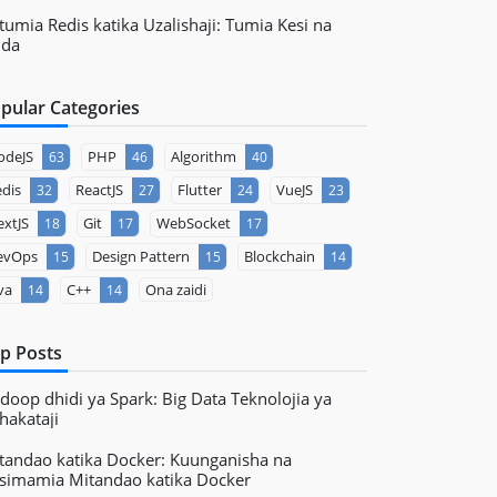
tumia Redis katika Uzalishaji: Tumia Kesi na
ida
pular Categories
odeJS
PHP
Algorithm
63
46
40
dis
ReactJS
Flutter
VueJS
32
27
24
23
xtJS
Git
WebSocket
18
17
17
evOps
Design Pattern
Blockchain
15
15
14
va
C++
Ona zaidi
14
14
p Posts
doop dhidi ya Spark: Big Data Teknolojia ya
hakataji
tandao katika Docker: Kuunganisha na
simamia Mitandao katika Docker