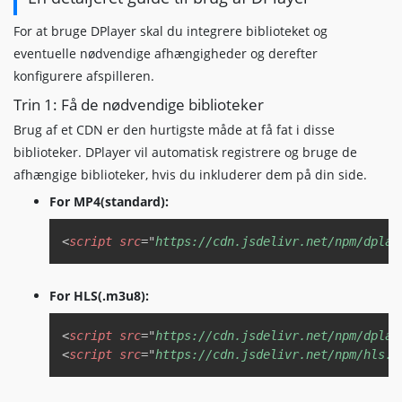
For at bruge DPlayer skal du integrere biblioteket og
eventuelle nødvendige afhængigheder og derefter
konfigurere afspilleren.
Trin 1: Få de nødvendige biblioteker
Brug af et CDN er den hurtigste måde at få fat i disse
biblioteker. DPlayer vil automatisk registrere og bruge de
afhængige biblioteker, hvis du inkluderer dem på din side.
For MP4(standard):
Copy
<
script
src
=
"
https://cdn.jsdelivr.net/npm/dplay
For HLS(.m3u8):
Copy
<
script
src
=
"
https://cdn.jsdelivr.net/npm/dplay
<
script
src
=
"
https://cdn.jsdelivr.net/npm/hls.j