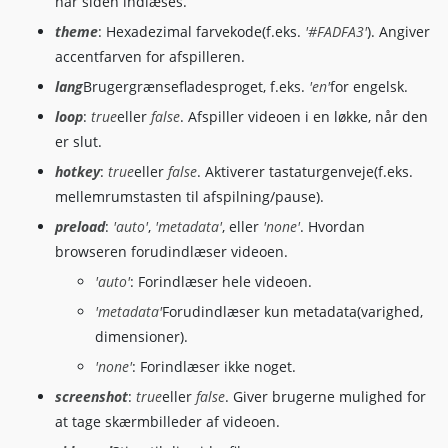
når siden indlæses.
screenshot
:
true
,
video
:
{
theme
: Hexadezimal farvekode(f.eks.
'#FADFA3'
). Angiver
url
:
'https://example.com/videos/my-
accentfarven for afspilleren.
pic
:
'https://example.com/images/my-
thumbnails
:
'https://example.com/ima
lang
Brugergrænsefladesproget, f.eks.
'en'
for engelsk.
type
:
'mp4'
loop
:
true
eller
false
. Afspiller videoen i en løkke, når den
}
er slut.
}
)
;
hotkey
:
true
eller
false
. Aktiverer tastaturgenveje(f.eks.
// DPlayer configuration for HLS  
mellemrumstasten til afspilning/pause).
const
 dpHLS 
=
new
DPlayer
(
{
preload
:
'auto'
,
'metadata'
, eller
'none'
. Hvordan
container
:
 document
.
getElementById
(
'dpla
browseren forudindlæser videoen.
autoplay
:
true
,
lang
:
'en'
,
'auto'
: Forindlæser hele videoen.
theme
:
'#ff6666'
,
'metadata'
Forudindlæser kun metadata(varighed,
loop
:
false
,
dimensioner).
hotkey
:
true
,
preload
:
'metadata'
,
'none'
: Forindlæser ikke noget.
video
:
{
screenshot
:
true
eller
false
. Giver brugerne mulighed for
url
:
'https://example.com/live/my-st
at tage skærmbilleder af videoen.
type
:
'hls'
,
customType
:
{