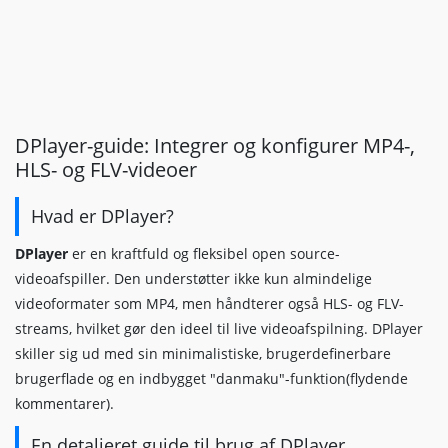
DPlayer-guide: Integrer og konfigurer MP4-,
HLS- og FLV-videoer
Hvad er DPlayer?
DPlayer
er en kraftfuld og fleksibel open source-
videoafspiller. Den understøtter ikke kun almindelige
videoformater som MP4, men håndterer også HLS- og FLV-
streams, hvilket gør den ideel til live videoafspilning. DPlayer
skiller sig ud med sin minimalistiske, brugerdefinerbare
brugerflade og en indbygget "danmaku"-funktion(flydende
kommentarer).
En detaljeret guide til brug af DPlayer