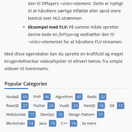
customType
:
{
den til DPlayers
<video>
element. Dette er nyttigt
flv
:
function
(
video
,
 player
)
{
til at håndtere særlige tilfælde eller opnå mere
const
 flvPlayer 
=
 flvjs
.
crea
kontrol over HLS-strømmen.
type
:
'flv'
,
Eksempel med FLV:
På samme måde opretter
url
:
 video
.
src
,
}
)
;
denne kode en
flvPlayer
og vedhæfter den til
                        flvPlayer
.
attachMediaElement
<video>
elementet for at håndtere FLV-streamen.
                        flvPlayer
.
load
(
)
;
}
Med disse egenskaber kan du oprette en kraftfuld og meget
}
brugerdefinerbar videoafspiller til ethvert behov, fra simple
}
videoer til livestreams.
}
)
;
</
script
>
</
body
>
Popular Categories
</
html
>
NodeJS
PHP
Algorithm
Redis
63
46
40
32
ReactJS
Flutter
VueJS
NextJS
Git
27
24
23
18
17
WebSocket
DevOps
Design Pattern
17
15
15
Blockchain
Java
C++
Se mere
14
14
14