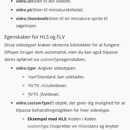
video.url
Stien til din videofil.
hls
:
function
(
video
,
 player
)
{
video.pic
Stien til miniaturebilledet.
const
 hls 
=
new
Hls
(
)
;
                        hls
.
loadSource
(
video
.
src
)
;
video.thumbnails
Stien til en miniature-sprite til
                        hls
.
attachMedia
(
video
)
;
søgelinjen.
}
}
Egenskaber for HLS og FLV
}
Disse videotyper kræver eksterne biblioteker for at fungere.
}
)
;
DPlayer bruger dem automatisk, men du kan også tilpasse
deres opførsel via
customType
egenskaben.
// DPlayer configuration for FLV  
const
 dpFLV 
=
new
DPlayer
(
{
video.type
: Angiver videotypen.
container
:
 document
.
getElementById
(
'dpla
'mp4'
Standard, kan udelades.
autoplay
:
true
,
lang
:
'en'
,
'hls'
Til
.m3u8
videoer.
theme
:
'#0077c2'
,
'flv'
Til
.flv
videoer.
loop
:
false
,
hotkey
:
true
,
video.customType
Et objekt, der giver dig mulighed for at
preload
:
'auto'
,
tilpasse behandlingslogikken for hver videotype.
video
:
{
Eksempel med HLS:
Koden i koden
url
:
'https://example.com/live/my-st
customType.hls
opretter en
Hls
instans og knytter
type
:
'flv'
,