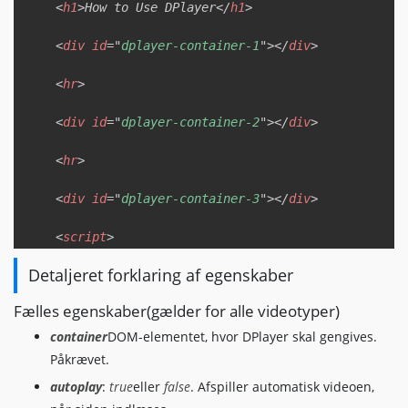
<
h1
>
How to Use DPlayer
</
h1
>
<
div
id
=
"
dplayer-container-1
"
>
</
div
>
<
hr
>
<
div
id
=
"
dplayer-container-2
"
>
</
div
>
<
hr
>
<
div
id
=
"
dplayer-container-3
"
>
</
div
>
<
script
>
// DPlayer configuration for MP4  
Detaljeret forklaring af egenskaber
const
 dpMP4 
=
new
DPlayer
(
{
container
:
 document
.
getElementById
(
'dpla
Fælles egenskaber(gælder for alle videotyper)
autoplay
:
false
,
lang
:
'en'
,
container
DOM-elementet, hvor DPlayer skal gengives.
loop
:
true
,
Påkrævet.
hotkey
:
true
,
autoplay
:
true
eller
false
. Afspiller automatisk videoen,
preload
:
'auto'
,