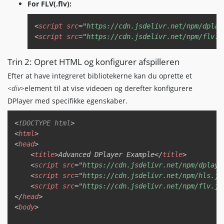
For FLV(.flv):
Copy
<
script
src
=
"
https://cdn.jsdelivr.net/npm/dplay
<
script
src
=
"
https://cdn.jsdelivr.net/npm/flv.j
Trin 2: Opret HTML og konfigurer afspilleren
Efter at have integreret bibliotekerne kan du oprette et
<div>
element til at vise videoen og derefter konfigurere
DPlayer med specifikke egenskaber.
Copy
<!
DOCTYPE
html
>
<
html
>
<
head
>
<
title
>
Advanced DPlayer Example
</
title
>
<
script
src
=
"
https://cdn.jsdelivr.net/npm/dplaye
<
script
src
=
"
https://cdn.jsdelivr.net/npm/hls.js
<
script
src
=
"
https://cdn.jsdelivr.net/npm/flv.js
</
head
>
<
body
>