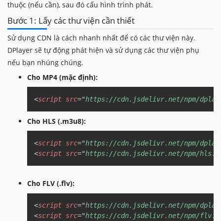
thuộc (nếu cần), sau đó cấu hình trình phát.
Bước 1: Lấy các thư viện cần thiết
Sử dụng CDN là cách nhanh nhất để có các thư viện này.
DPlayer sẽ tự động phát hiện và sử dụng các thư viện phụ
nếu bạn nhúng chúng.
Cho MP4 (mặc định):
Copy
<
script
src
=
"
https://cdn.jsdelivr.net/npm/dplay
Cho HLS (.m3u8):
Copy
<
script
src
=
"
https://cdn.jsdelivr.net/npm/dplay
<
script
src
=
"
https://cdn.jsdelivr.net/npm/hls.j
Cho FLV (.flv):
Copy
<
script
src
=
"
https://cdn.jsdelivr.net/npm/dplay
<
script
src
=
"
https://cdn.jsdelivr.net/npm/flv.j