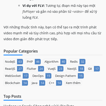
url
:
 video
.
src
,
Ví dụ với FLV:
Tương tự, đoạn mã này tạo một
}
)
;
                        flvPlayer
.
attachMediaElement
flvPlayer
và gắn nó vào phần tử
<video>
để xử lý
                        flvPlayer
.
load
(
)
;
luồng FLV.
}
}
Với những thuộc tính này, bạn có thể tạo ra một trình phát
}
video mạnh mẽ và tùy chỉnh cao, phù hợp với mọi nhu cầu từ
}
)
;
video đơn giản đến phát trực tiếp.
</
script
>
</
body
>
Popular Categories
</
html
>
NodeJS
PHP
Algorithm
Redis
63
46
40
32
ReactJS
Flutter
VueJS
NextJS
Git
27
24
23
18
17
WebSocket
DevOps
Design Pattern
17
15
15
Blockchain
Java
C++
Xem thêm
14
14
14
Top Posts