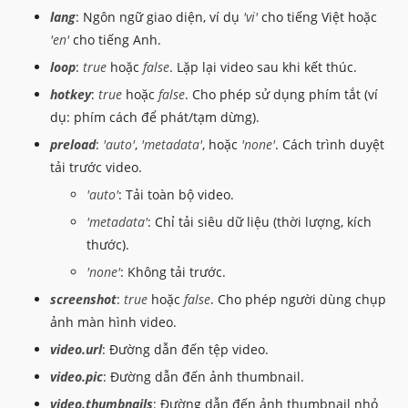
lang
: Ngôn ngữ giao diện, ví dụ
'vi'
cho tiếng Việt hoặc
type
:
'mp4'
}
'en'
cho tiếng Anh.
}
)
;
loop
:
true
hoặc
false
. Lặp lại video sau khi kết thúc.
// Cấu hình DPlayer cho HLS
hotkey
:
true
hoặc
false
. Cho phép sử dụng phím tắt (ví
const
 dpHLS 
=
new
DPlayer
(
{
dụ: phím cách để phát/tạm dừng).
container
:
 document
.
getElementById
(
'dpla
preload
:
'auto'
,
'metadata'
, hoặc
'none'
. Cách trình duyệt
autoplay
:
true
,
tải trước video.
lang
:
'vi'
,
theme
:
'#ff6666'
,
'auto'
: Tải toàn bộ video.
loop
:
false
,
'metadata'
: Chỉ tải siêu dữ liệu (thời lượng, kích
hotkey
:
true
,
thước).
preload
:
'metadata'
,
video
:
{
'none'
: Không tải trước.
url
:
'https://example.com/live/my-st
screenshot
:
true
hoặc
false
. Cho phép người dùng chụp
type
:
'hls'
,
ảnh màn hình video.
customType
:
{
hls
:
function
(
video
,
 player
)
{
video.url
: Đường dẫn đến tệp video.
const
 hls 
=
new
Hls
(
)
;
video.pic
: Đường dẫn đến ảnh thumbnail.
                        hls
.
loadSource
(
video
.
src
)
;
                        hls
.
attachMedia
(
video
)
;
video.thumbnails
: Đường dẫn đến ảnh thumbnail nhỏ