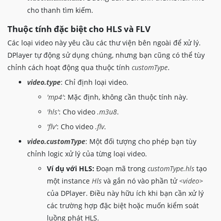
}
cho thanh tìm kiếm.
}
}
Thuộc tính đặc biệt cho HLS và FLV
}
)
;
Các loại video này yêu cầu các thư viện bên ngoài để xử lý.
DPlayer tự động sử dụng chúng, nhưng bạn cũng có thể tùy
// Cấu hình DPlayer cho FLV
chỉnh cách hoạt động qua thuộc tính
customType
.
const
 dpFLV 
=
new
DPlayer
(
{
container
:
 document
.
getElementById
(
'dpla
video.type
: Chỉ định loại video.
autoplay
:
true
,
'mp4'
: Mặc định, không cần thuộc tính này.
lang
:
'vi'
,
theme
:
'#0077c2'
,
'hls'
: Cho video
.m3u8
.
loop
:
false
,
'flv'
: Cho video
.flv
.
hotkey
:
true
,
preload
:
'auto'
,
video.customType
: Một đối tượng cho phép bạn tùy
video
:
{
chỉnh logic xử lý của từng loại video.
url
:
'https://example.com/live/my-st
Ví dụ với HLS:
Đoạn mã trong
customType.hls
tạo
type
:
'flv'
,
một instance
Hls
và gắn nó vào phần tử
<video>
customType
:
{
flv
:
function
(
video
,
 player
)
{
của DPlayer. Điều này hữu ích khi bạn cần xử lý
const
 flvPlayer 
=
 flvjs
.
crea
các trường hợp đặc biệt hoặc muốn kiểm soát
type
:
'flv'
,
luồng phát HLS.