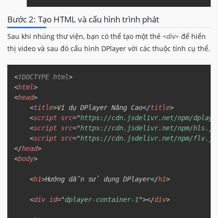
Bước 2: Tạo HTML và cấu hình trình phát
Sau khi nhúng thư viện, bạn có thể tạo một thẻ
<div>
để hiển
thị video và sau đó cấu hình DPlayer với các thuộc tính cụ thể.
Copy
<!
DOCTYPE
html
>
<
html
>
<
head
>
<
title
>
Ví dụ DPlayer Nâng Cao
</
title
>
<
script
src
=
"
https://cdn.jsdelivr.net/npm/dplaye
<
script
src
=
"
https://cdn.jsdelivr.net/npm/hls.js
<
script
src
=
"
https://cdn.jsdelivr.net/npm/flv.js
</
head
>
<
body
>
<
h1
>
Hướng dẫn sử dụng DPlayer
</
h1
>
<
div
id
=
"
dplayer-container-1
"
>
</
div
>