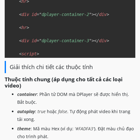
<
hr
>
<
div
id
=
"
dplayer-container-2
"
>
</
div
>
<
hr
>
<
div
id
=
"
dplayer-container-3
"
>
</
div
>
<
script
>
// Cấu hình DPlayer cho MP4
Giải thích chi tiết các thuộc tính
const
 dpMP4 
=
new
DPlayer
(
{
container
:
 document
.
getElementById
(
'dpla
Thuộc tính chung (áp dụng cho tất cả các loại
autoplay
:
false
,
video)
lang
:
'vi'
,
loop
:
true
,
container
: Phần tử DOM mà DPlayer sẽ được hiển thị.
hotkey
:
true
,
Bắt buộc.
preload
:
'auto'
,
autoplay
:
true
hoặc
false
. Tự động phát video khi trang
screenshot
:
true
,
tải xong.
video
:
{
url
:
'https://example.com/videos/my-
theme
: Mã màu Hex (ví dụ:
'#FADFA3'
). Đặt màu chủ đạo
pic
:
'https://example.com/images/my-
cho trình phát.
thumbnails
:
'https://example.com/ima