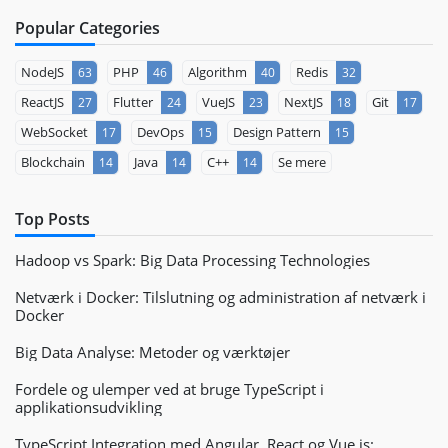
Popular Categories
NodeJS
PHP
Algorithm
Redis
63
46
40
32
ReactJS
Flutter
VueJS
NextJS
Git
27
24
23
18
17
WebSocket
DevOps
Design Pattern
17
15
15
Blockchain
Java
C++
Se mere
14
14
14
Top Posts
Hadoop vs Spark: Big Data Processing Technologies
Netværk i Docker: Tilslutning og administration af netværk i
Docker
Big Data Analyse: Metoder og værktøjer
Fordele og ulemper ved at bruge TypeScript i
applikationsudvikling
TypeScript Integration med Angular, React og Vue.js: