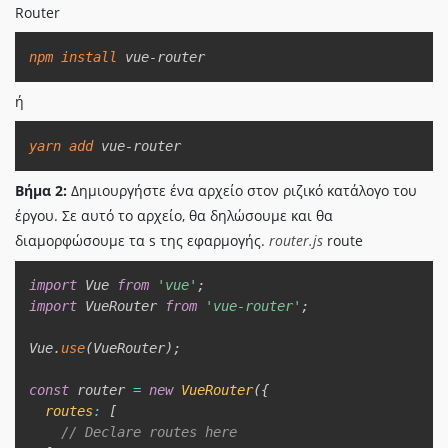
Router
Copy
npm
install
 vue-router
ή
Copy
yarn
add
 vue-router
Βήμα 2:
Δημιουργήστε ένα αρχείο στον ριζικό κατάλογο του
έργου. Σε αυτό το αρχείο, θα δηλώσουμε και θα
διαμορφώσουμε τα s της εφαρμογής.
router.js
route
Copy
import
 Vue 
from
'vue'
;
import
 VueRouter 
from
'vue-router'
;
Vue
.
use
(
VueRouter
)
;
const
 router 
=
new
VueRouter
(
{
routes
:
[
// Declare routes here  