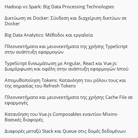
Hadoop vs Spark: Big Data Processing Technologies
Δικτύωση σε Docker: Σύνδεση και διαχείριση δικτύων σε
Docker
Big Data Analytics: Μέθοδοι και εργαλεία
Πλεονεκτήματα και μειονεκτήματα της χρήσης TypeScript
στην ανάπτυξη εφαρμογών
TypeScript Ενσωμάτωση με Angular, React και Vue.js:
Διαμόρφωση και οφέλη στην ανάπτυξη εφαρμογών Ιστού
Απομυθοποίηση Tokens: Κατανόηση του ρόλου τους και
της σημασίας του Refresh Tokens
Πλεονεκτήματα και μειονεκτήματα της χρήσης Cache File σε
εφαρμογές
Κατανόηση του Vue.js Composables εναντίον Mixins-
Βασικές διαφορές
Διαφορές μεταξύ Stack και Queue στις δομές δεδομένων