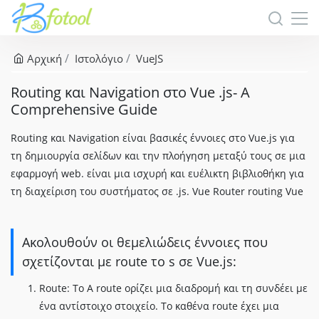
Αρχική
Ιστολόγιο
VueJS
Routing και Navigation στο Vue .js- A
Comprehensive Guide
Routing και Navigation είναι βασικές έννοιες στο Vue.js για
τη δημιουργία σελίδων και την πλοήγηση μεταξύ τους σε μια
εφαρμογή web. είναι μια ισχυρή και ευέλικτη βιβλιοθήκη για
τη διαχείριση του συστήματος σε .js. Vue Router routing Vue
Ακολουθούν οι θεμελιώδεις έννοιες που
σχετίζονται με route το s σε Vue.js:
Route: Το A route ορίζει μια διαδρομή και τη συνδέει με
ένα αντίστοιχο στοιχείο. Το καθένα route έχει μια