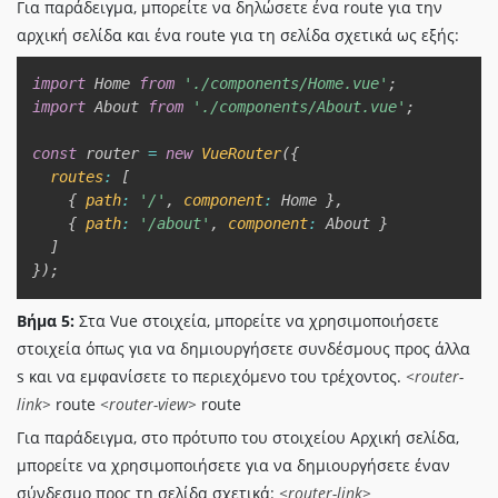
Για παράδειγμα, μπορείτε να δηλώσετε ένα route για την
αρχική σελίδα και ένα route για τη σελίδα σχετικά ως εξής:
Copy
import
 Home 
from
'./components/Home.vue'
;
import
 About 
from
'./components/About.vue'
;
const
 router 
=
new
VueRouter
(
{
routes
:
[
{
path
:
'/'
,
component
:
 Home 
}
,
{
path
:
'/about'
,
component
:
 About 
}
]
}
)
;
Βήμα 5:
Στα Vue στοιχεία, μπορείτε να χρησιμοποιήσετε
στοιχεία όπως για να δημιουργήσετε συνδέσμους προς άλλα
s και να εμφανίσετε το περιεχόμενο του τρέχοντος.
<router-
link>
route
<router-view>
route
Για παράδειγμα, στο πρότυπο του στοιχείου Αρχική σελίδα,
μπορείτε να χρησιμοποιήσετε για να δημιουργήσετε έναν
σύνδεσμο προς τη σελίδα σχετικά:
<router-link>