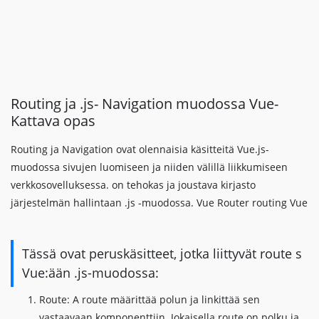
Routing ja .js- Navigation muodossa Vue-
Kattava opas
Routing ja Navigation ovat olennaisia ​​käsitteitä Vue.js-
muodossa sivujen luomiseen ja niiden välillä liikkumiseen
verkkosovelluksessa. on tehokas ja joustava kirjasto
järjestelmän hallintaan .js -muodossa. Vue Router routing Vue
Tässä ovat peruskäsitteet, jotka liittyvät route s
Vue:ään .js-muodossa:
Route: A route määrittää polun ja linkittää sen
vastaavaan komponenttiin. Jokaisella route on polku ja