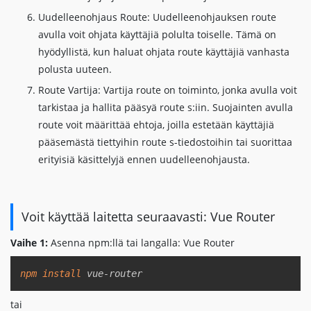
Uudelleenohjaus Route: Uudelleenohjauksen route
avulla voit ohjata käyttäjiä polulta toiselle. Tämä on
hyödyllistä, kun haluat ohjata route käyttäjiä vanhasta
polusta uuteen.
Route Vartija: Vartija route on toiminto, jonka avulla voit
tarkistaa ja hallita pääsyä route s:iin. Suojainten avulla
route voit määrittää ehtoja, joilla estetään käyttäjiä
pääsemästä tiettyihin route s-tiedostoihin tai suorittaa
erityisiä käsittelyjä ennen uudelleenohjausta.
Voit käyttää laitetta seuraavasti: Vue Router
Vaihe 1:
Asenna npm:llä tai langalla: Vue Router
Copy
npm
install
 vue-router
tai