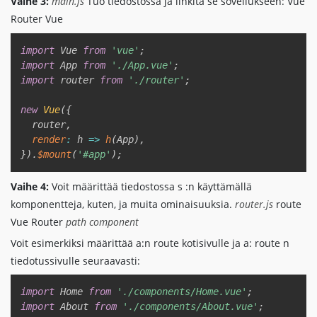
Vaihe 3:
main.js
Tuo tiedostossa ja linkitä se sovellukseen: Vue
Router Vue
Copy
import
 Vue 
from
'vue'
;
import
 App 
from
'./App.vue'
;
import
 router 
from
'./router'
;
new
Vue
(
{
  router
,
render
:
h
=>
h
(
App
)
,
}
)
.
$mount
(
'#app'
)
;
Vaihe 4:
Voit määrittää tiedostossa s :n käyttämällä
komponentteja, kuten, ja muita ominaisuuksia.
router.js
route
Vue Router
path
component
Voit esimerkiksi määrittää a:n route kotisivulle ja a: route n
tiedotussivulle seuraavasti:
Copy
import
 Home 
from
'./components/Home.vue'
;
import
 About 
from
'./components/About.vue'
;