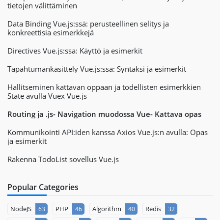
tietojen välittäminen
Data Binding Vue.js:ssä: perusteellinen selitys ja
konkreettisia esimerkkejä
Directives Vue.js:ssa: Käyttö ja esimerkit
Tapahtumankäsittely Vue.js:ssä: Syntaksi ja esimerkit
Hallitseminen kattavan oppaan ja todellisten esimerkkien
State avulla Vuex Vue.js
Routing ja .js- Navigation muodossa Vue- Kattava opas
Kommunikointi API:iden kanssa Axios Vue.js:n avulla: Opas
ja esimerkit
Rakenna TodoList sovellus Vue.js
Popular Categories
NodeJS
PHP
Algorithm
Redis
63
46
40
32