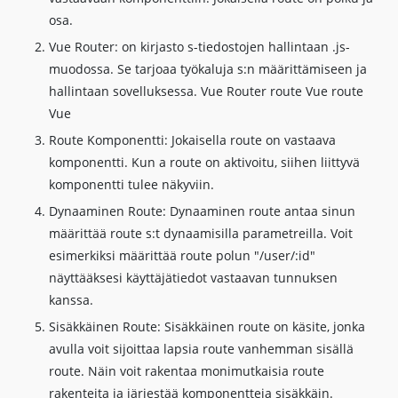
osa.
Vue Router: on kirjasto s-tiedostojen hallintaan .js-
muodossa. Se tarjoaa työkaluja s:n määrittämiseen ja
hallintaan sovelluksessa. Vue Router route Vue route
Vue
Route Komponentti: Jokaisella route on vastaava
komponentti. Kun a route on aktivoitu, siihen liittyvä
komponentti tulee näkyviin.
Dynaaminen Route: Dynaaminen route antaa sinun
määrittää route s:t dynaamisilla parametreilla. Voit
esimerkiksi määrittää route polun "/user/:id"
näyttääksesi käyttäjätiedot vastaavan tunnuksen
kanssa.
Sisäkkäinen Route: Sisäkkäinen route on käsite, jonka
avulla voit sijoittaa lapsia route vanhemman sisällä
route. Näin voit rakentaa monimutkaisia route ​​
rakenteita ja järjestää komponentteja sisäkkäin.