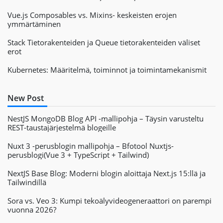
Vue.js Composables vs. Mixins- keskeisten erojen
ymmärtäminen
Stack Tietorakenteiden ja Queue tietorakenteiden väliset
erot
Kubernetes: Määritelmä, toiminnot ja toimintamekanismit
New Post
NestJS MongoDB Blog API -mallipohja – Täysin varusteltu
REST-taustajärjestelmä blogeille
Nuxt 3 -perusblogin mallipohja – Bfotool Nuxtjs-
perusblogi(Vue 3 + TypeScript + Tailwind)
NextJS Base Blog: Moderni blogin aloittaja Next.js 15:llä ja
Tailwindillä
Sora vs. Veo 3: Kumpi tekoälyvideogeneraattori on parempi
vuonna 2026?