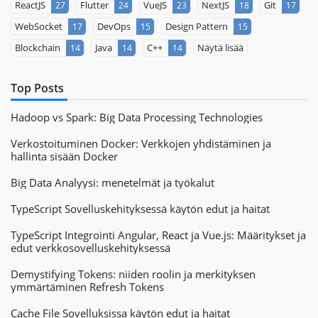
ReactJS
Flutter
VueJS
NextJS
Git
27
24
23
18
17
WebSocket
DevOps
Design Pattern
17
15
15
Blockchain
Java
C++
Näytä lisää
14
14
14
Top Posts
Hadoop vs Spark: Big Data Processing Technologies
Verkostoituminen Docker: Verkkojen yhdistäminen ja
hallinta sisään Docker
Big Data Analyysi: menetelmät ja työkalut
TypeScript Sovelluskehityksessä käytön edut ja haitat
TypeScript Integrointi Angular, React ja Vue.js: Määritykset ja
edut verkkosovelluskehityksessä
Demystifying Tokens: niiden roolin ja merkityksen
ymmärtäminen Refresh Tokens
Cache File Sovelluksissa käytön edut ja haitat