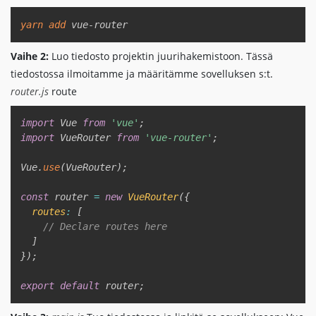
Copy
yarn
add
 vue-router
Vaihe 2:
Luo tiedosto projektin juurihakemistoon. Tässä
tiedostossa ilmoitamme ja määritämme sovelluksen s:t.
router.js
route
Copy
import
 Vue 
from
'vue'
;
import
 VueRouter 
from
'vue-router'
;
Vue
.
use
(
VueRouter
)
;
const
 router 
=
new
VueRouter
(
{
routes
:
[
// Declare routes here  
]
}
)
;
export
default
 router
;