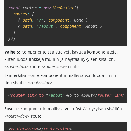
const
 router 
=
new
VueRouter
(
{
routes
:
[
{
path
:
'/'
,
component
:
 Home 
}
,
{
path
:
'/about'
,
component
:
 About 
}
]
}
)
;
Vaihe 5:
Komponenteissa Vue voit käyttää komponentteja,
kuten luoda linkkejä muihin ja näyttää nykyisen sisällön.
<router-link>
route
<router-view>
route
Esimerkiksi Home-komponentin mallissa voit luoda linkin
tietosivulle:
<router-link>
Copy
<
router-link
to
=
"
/about
"
>
Go to About
</
router-link
>
Sovelluskomponentin mallissa voit näyttää nykyisen sisällön:
<router-view>
route
Copy
<
router-view
>
</
router-view
>