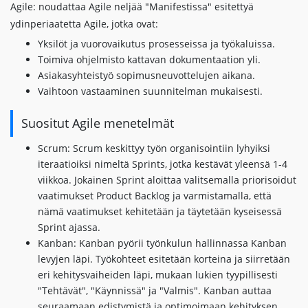
Agile: noudattaa Agile neljää "Manifestissa" esitettyä
ydinperiaatetta Agile, jotka ovat:
Yksilöt ja vuorovaikutus prosesseissa ja työkaluissa.
Toimiva ohjelmisto kattavan dokumentaation yli.
Asiakasyhteistyö sopimusneuvottelujen aikana.
Vaihtoon vastaaminen suunnitelman mukaisesti.
Suositut Agile menetelmät
Scrum: Scrum keskittyy työn organisointiin lyhyiksi
iteraatioiksi nimeltä Sprints, jotka kestävät yleensä 1-4
viikkoa. Jokainen Sprint aloittaa valitsemalla priorisoidut
vaatimukset Product Backlog ja varmistamalla, että
nämä vaatimukset kehitetään ja täytetään kyseisessä
Sprint ajassa.
Kanban: Kanban pyörii työnkulun hallinnassa Kanban
levyjen läpi. Työkohteet esitetään korteina ja siirretään
eri kehitysvaiheiden läpi, mukaan lukien tyypillisesti
"Tehtävät", "Käynnissä" ja "Valmis". Kanban auttaa
seuraamaan edistymistä ja optimoimaan kehityksen