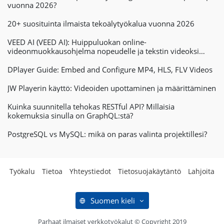
vuonna 2026?
20+ suosituinta ilmaista tekoälytyökalua vuonna 2026
VEED AI (VEED AI): Huippuluokan online-
videonmuokkausohjelma nopeudelle ja tekstin videoksi
muuntamisen tehokkuudelle
DPlayer Guide: Embed and Configure MP4, HLS, FLV Videos
JW Playerin käyttö: Videoiden upottaminen ja määrittäminen
Kuinka suunnitella tehokas RESTful API? Millaisia ​​
kokemuksia sinulla on GraphQL:stä?
PostgreSQL vs MySQL: mikä on paras valinta projektillesi?
Työkalu
Tietoa
Yhteystiedot
Tietosuojakäytäntö
Lahjoita
Suomen kieli
Parhaat ilmaiset verkkotyökalut © Copyright 2019