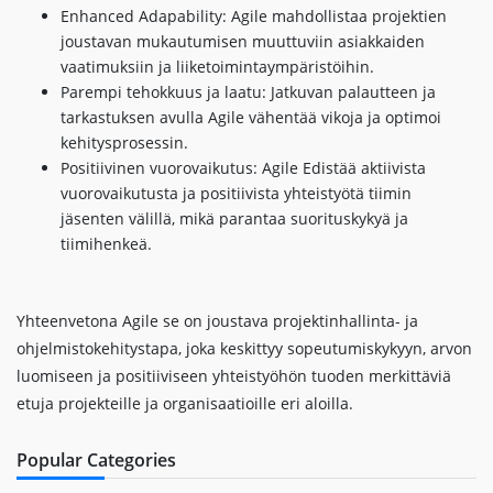
Enhanced Adapability: Agile mahdollistaa projektien
joustavan mukautumisen muuttuviin asiakkaiden
vaatimuksiin ja liiketoimintaympäristöihin.
Parempi tehokkuus ja laatu: Jatkuvan palautteen ja
tarkastuksen avulla Agile vähentää vikoja ja optimoi
kehitysprosessin.
Positiivinen vuorovaikutus: Agile Edistää aktiivista
vuorovaikutusta ja positiivista yhteistyötä tiimin
jäsenten välillä, mikä parantaa suorituskykyä ja
tiimihenkeä.
Yhteenvetona Agile se on joustava projektinhallinta- ja
ohjelmistokehitystapa, joka keskittyy sopeutumiskykyyn, arvon
luomiseen ja positiiviseen yhteistyöhön tuoden merkittäviä
etuja projekteille ja organisaatioille eri aloilla.
Popular Categories