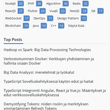
NodeJS
PHP
Algorithm
Redis
63
46
40
32
ReactJS
Flutter
VueJS
NextJS
Git
27
24
23
18
17
WebSocket
DevOps
Design Pattern
17
15
15
Blockchain
Java
C++
Näytä lisää
14
14
14
Top Posts
Hadoop vs Spark: Big Data Processing Technologies
Verkostoituminen Docker: Verkkojen yhdistäminen ja
hallinta sisään Docker
Big Data Analyysi: menetelmät ja työkalut
TypeScript Sovelluskehityksessä käytön edut ja haitat
TypeScript Integrointi Angular, React ja Vue.js: Määritykset ja
edut verkkosovelluskehityksessä
Demystifying Tokens: niiden roolin ja merkityksen
ymmärtäminen Refresh Tokens