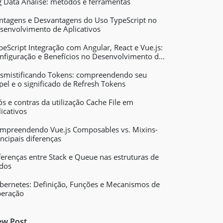
g Data Análise: métodos e ferramentas
ntagens e Desvantagens do Uso TypeScript no
senvolvimento de Aplicativos
peScript Integração com Angular, React e Vue.js:
nfiguração e Benefícios no Desenvolvimento de
licativos Web
smistificando Tokens: compreendendo seu
pel e o significado de Refresh Tokens
ós e contras da utilização Cache File em
licativos
mpreendendo Vue.js Composables vs. Mixins-
incipais diferenças
ferenças entre Stack e Queue nas estruturas de
dos
bernetes: Definição, Funções e Mecanismos de
eração
w Post