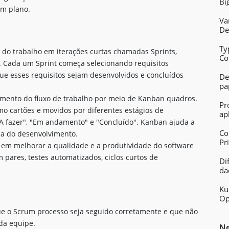
Bi
um plano.
Va
De
Ty
do trabalho em iterações curtas chamadas Sprints,
Co
 Cada um Sprint começa selecionando requisitos
Ap
ue esses requisitos sejam desenvolvidos e concluídos
De
pa
mento do fluxo de trabalho por meio de Kanban quadros.
Pr
mo cartões e movidos por diferentes estágios de
ap
A fazer", "Em andamento" e "Concluído". Kanban ajuda a
Co
cia do desenvolvimento.
Pr
 em melhorar a qualidade e a produtividade do software
pares, testes automatizados, ciclos curtos de
Di
da
Ku
Op
ue o Scrum processo seja seguido corretamente e que não
da equipe.
Ne