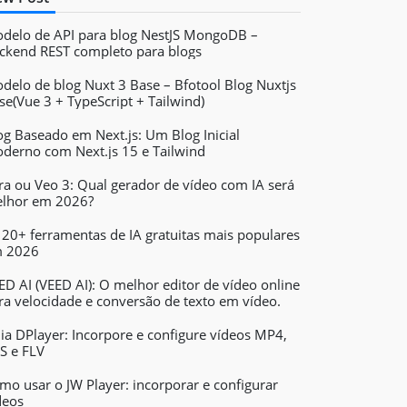
delo de API para blog NestJS MongoDB –
ckend REST completo para blogs
delo de blog Nuxt 3 Base – Bfotool Blog Nuxtjs
se(Vue 3 + TypeScript + Tailwind)
og Baseado em Next.js: Um Blog Inicial
derno com Next.js 15 e Tailwind
ra ou Veo 3: Qual gerador de vídeo com IA será
lhor em 2026?
 20+ ferramentas de IA gratuitas mais populares
 2026
ED AI (VEED AI): O melhor editor de vídeo online
ra velocidade e conversão de texto em vídeo.
ia DPlayer: Incorpore e configure vídeos MP4,
S e FLV
mo usar o JW Player: incorporar e configurar
deos