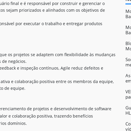
rio final e é responsável por construir e gerenciar o
tos sejam priorizados e alinhados com os objetivos de
Mo
Ba
nsável por executar o trabalho e entregar produtos
Mo
Ba
Bl
Mo
que os projetos se adaptem com flexibilidade às mudanças
So
s de negócios.
me
feedback e inspeção contínuos, Agile reduz defeitos e
As
em
o ativa e colaboração positiva entre os membros da equipe,
o de equipe.
VE
pa
Gu
erenciamento de projetos e desenvolvimento de software
HL
alor e colaboração positiva, trazendo benefícios
rios domínios.
Co
ví