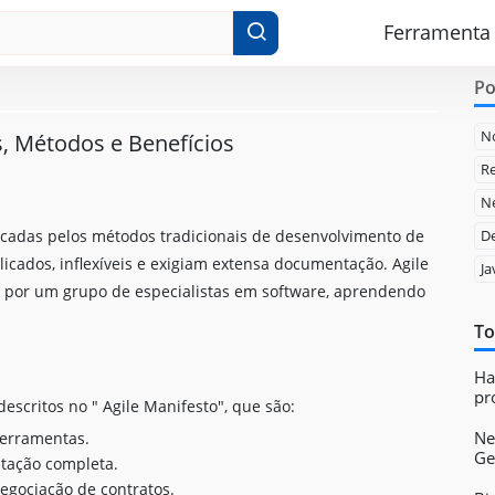
Ferramenta
Po
N
s, Métodos e Benefícios
Re
Ne
ocadas pelos métodos tradicionais de desenvolvimento de
D
icados, inflexíveis e exigiam extensa documentação. Agile
Ja
0 por um grupo de especialistas em software, aprendendo
To
Ha
pr
descritos no " Agile Manifesto", que são:
Ne
ferramentas.
Ge
tação completa.
egociação de contratos.