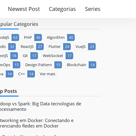
Newest Post
Categorias
Series
pular Categories
odeJS
PHP
Algorithm
63
46
40
dis
ReactJS
Flutter
VueJS
32
27
24
23
xtJS
Git
WebSocket
18
17
17
evOps
Design Pattern
Blockchain
15
15
14
va
C++
Ver mais
14
14
p Posts
doop vs Spark: Big Data tecnologias de
ocessamento
tworking em Docker: Conectando e
renciando Redes em Docker