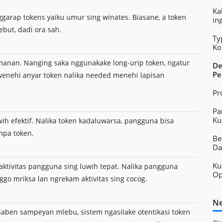
Ka
ggarap tokens yaiku umur sing winates. Biasane, a token
in
but, dadi ora sah.
Ty
Ko
Ap
anan. Nanging saka nggunakake long-urip token, ngatur
De
Pe
iwenehi anyar token nalika needed menehi lapisan
Pr
Pa
Ku
ih efektif. Nalika token kadaluwarsa, pangguna bisa
mpa token.
Be
Da
Ku
ktivitas pangguna sing luwih tepat. Nalika pangguna
Op
go mriksa lan ngrekam aktivitas sing cocog.
Ne
aben sampeyan mlebu, sistem ngasilake otentikasi token