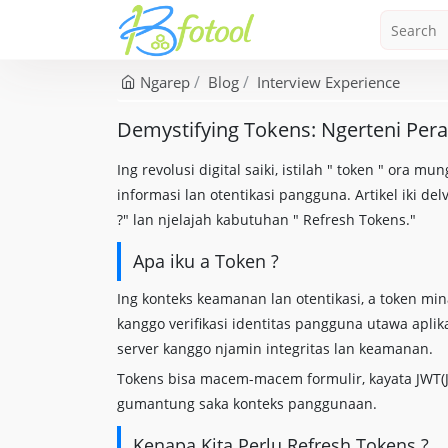
Ngarep
Blog
Interview Experience
Demystifying Tokens: Ngerteni Pera
Ing revolusi digital saiki, istilah " token " ora 
informasi lan otentikasi pangguna. Artikel iki d
?" lan njelajah kabutuhan " Refresh Tokens."
Apa iku a Token ?
Ing konteks keamanan lan otentikasi, a token mi
kanggo verifikasi identitas pangguna utawa aplik
server kanggo njamin integritas lan keamanan.
Tokens bisa macem-macem formulir, kayata JWT(JS
gumantung saka konteks panggunaan.
Kenapa Kita Perlu Refresh Tokens ?