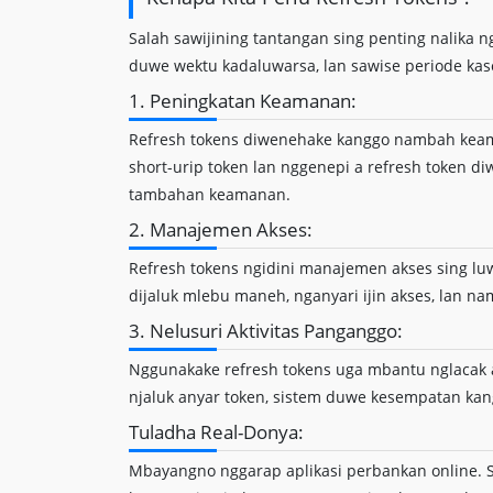
Salah sawijining tantangan sing penting nalika n
duwe wektu kadaluwarsa, lan sawise periode kase
1. Peningkatan Keamanan:
Refresh tokens diwenehake kanggo nambah keam
short-urip token lan nggenepi a refresh token d
tambahan keamanan.
2. Manajemen Akses:
Refresh tokens ngidini manajemen akses sing luw
dijaluk mlebu maneh, nganyari ijin akses, lan na
3. Nelusuri Aktivitas Panganggo:
Nggunakake refresh tokens uga mbantu nglacak a
njaluk anyar token, sistem duwe kesempatan kang
Tuladha Real-Donya:
Mbayangno nggarap aplikasi perbankan online. S