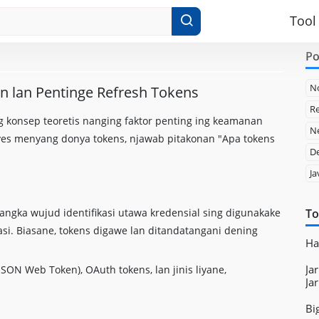
Tool
Po
N
n lan Pentinge Refresh Tokens
Re
mung konsep teoretis nanging faktor penting ing keamanan
Ne
elves menyang donya tokens, njawab pitakonan "Apa tokens
D
Ja
nangka wujud identifikasi utawa kredensial sing digunakake
To
asi. Biasane, tokens digawe lan ditandatangani dening
Ha
Ja
ON Web Token), OAuth tokens, lan jinis liyane,
Ja
Bi