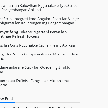
luwihan lan Kaluwihan Nggunakake TypeScript
g Pangembangan Aplikasi
peScript Integrasi karo Angular, React lan Vue.js:
nfigurasi lan Keuntungan ing Pengembangan
likasi Web
mystifying Tokens: Ngerteni Peran lan
ntinge Refresh Tokens
os lan Cons Nggunakke Cache File ing Aplikasi
ngerten Vue.js Composables vs. Mixins- Bedane
nci
dane antarane Stack lan Queue ing Struktur
ta
bernetes: Definisi, Fungsi, lan Mekanisme
erasi
w Post