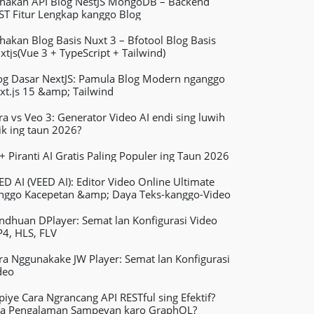
thakan API Blog NestJS MongoDB – Backend
ST Fitur Lengkap kanggo Blog
thakan Blog Basis Nuxt 3 – Bfotool Blog Basis
xtjs(Vue 3 + TypeScript + Tailwind)
og Dasar NextJS: Pamula Blog Modern nganggo
xt.js 15 &amp; Tailwind
ra vs Veo 3: Generator Video AI endi sing luwih
ik ing taun 2026?
+ Piranti AI Gratis Paling Populer ing Taun 2026
ED AI (VEED AI): Editor Video Online Ultimate
nggo Kacepetan &amp; Daya Teks-kanggo-Video
ndhuan DPlayer: Semat lan Konfigurasi Video
4, HLS, FLV
ra Nggunakake JW Player: Semat lan Konfigurasi
deo
piye Cara Ngrancang API RESTful sing Efektif?
a Pengalaman Sampeyan karo GraphQL?