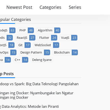
Newest Post
Categories
Series
pular Categories
odeJS
PHP
Algorithm
63
46
40
dis
ReactJS
Flutter
VueJS
32
27
24
23
xtJS
Git
WebSocket
18
17
17
evOps
Design Pattern
Blockchain
15
15
14
va
C++
Deleng liyane
14
14
p Posts
doop vs Spark: Big Data Teknologi Pangolahan
ringan ing Docker: Nyambungake lan Ngatur
ringan ing Docker
g Data Analytics: Metode lan Piranti