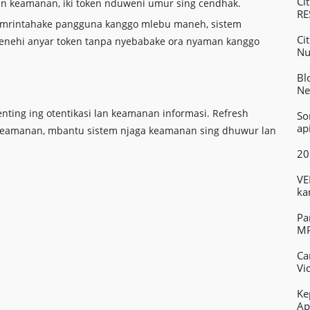
Ci
n keamanan, iki token nduweni umur sing cendhak.
RE
g mrintahake pangguna kanggo mlebu maneh, sistem
Ci
wenehi anyar token tanpa nyebabake ora nyaman kanggo
Nu
Bl
Ne
ting ing otentikasi lan keamanan informasi. Refresh
So
ap
 keamanan, mbantu sistem njaga keamanan sing dhuwur lan
20
VE
ka
Pa
MP
Ca
Vi
Ke
Ap