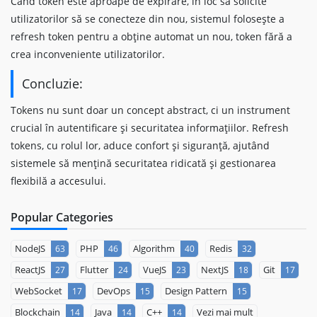
Când token este aproape de expirare, în loc să solicite
utilizatorilor să se conecteze din nou, sistemul folosește a
refresh token pentru a obține automat un nou, token fără a
crea inconveniente utilizatorilor.
Concluzie:
Tokens nu sunt doar un concept abstract, ci un instrument
crucial în autentificare și securitatea informațiilor. Refresh
tokens, cu rolul lor, aduce confort și siguranță, ajutând
sistemele să mențină securitatea ridicată și gestionarea
flexibilă a accesului.
Popular Categories
NodeJS
PHP
Algorithm
Redis
63
46
40
32
ReactJS
Flutter
VueJS
NextJS
Git
27
24
23
18
17
WebSocket
DevOps
Design Pattern
17
15
15
Blockchain
Java
C++
Vezi mai mult
14
14
14