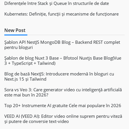
Diferențele între Stack și Queue în structurile de date
Kubernetes: Definiție, funcții și mecanisme de funcționare
New Post
Șablon API NestJS MongoDB Blog – Backend REST complet
pentru bloguri
Șablon de blog Nuxt 3 Base – Bfotool Nuxtjs Base Blog(Vue
3 + TypeScript + Tailwind)
Blog de bază NextJS: Introducere modernă în bloguri cu
Next.js 15 și Tailwind
Sora vs Veo 3: Care generator video cu inteligență artificială
este mai bun în 2026?
Top 20+ Instrumente AI gratuite Cele mai populare în 2026
VEED AI (VEED AI): Editor video online suprem pentru viteză
și putere de conversie text-video