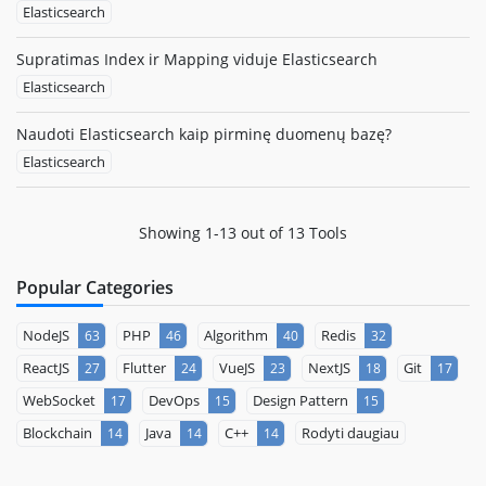
Elasticsearch
Supratimas Index ir Mapping viduje Elasticsearch
Elasticsearch
Naudoti Elasticsearch kaip pirminę duomenų bazę?
Elasticsearch
Showing 1-13 out of 13 Tools
Popular Categories
NodeJS
PHP
Algorithm
Redis
63
46
40
32
ReactJS
Flutter
VueJS
NextJS
Git
27
24
23
18
17
WebSocket
DevOps
Design Pattern
17
15
15
Blockchain
Java
C++
Rodyti daugiau
14
14
14