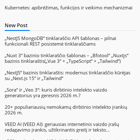
Kubernetes: apibrėžimas, funkcijos ir veikimo mechanizmai
New Post
„NestJS MongoDB“ tinklaraščio API šablonas – pilnai
funkcionali REST posistemė tinklaraščiams
„Nuxt 3“ bazinio tinklaraščio šablonas – „Bfotool“ „Nuxtjs“
bazinis tinklaraštis(„Vue 3“ + „TypeScript“ + „Tailwind“)
„NextJS“ bazinis tinklaraštis: modernus tinklaraščio kūrėjas
su „Next.js 15“ ir „Tailwind“
„Sora“ ir „Veo 3“: kuris dirbtinio intelekto vaizdo
generatorius yra geresnis 2026 m.?
20+ populiariausių nemokamų dirbtinio intelekto įrankių
2026 m.
VEED AI (VEED AI): geriausias internetinis vaizdo įrašų
redagavimo įrankis, užtikrinantis greitį ir teksto
konvertavimą į vaizdo įrašus