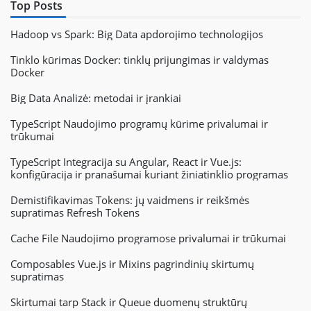
Top Posts
Hadoop vs Spark: Big Data apdorojimo technologijos
Tinklo kūrimas Docker: tinklų prijungimas ir valdymas
Docker
Big Data Analizė: metodai ir įrankiai
TypeScript Naudojimo programų kūrime privalumai ir
trūkumai
TypeScript Integracija su Angular, React ir Vue.js:
konfigūracija ir pranašumai kuriant žiniatinklio programas
Demistifikavimas Tokens: jų vaidmens ir reikšmės
supratimas Refresh Tokens
Cache File Naudojimo programose privalumai ir trūkumai
Composables Vue.js ir Mixins pagrindinių skirtumų
supratimas
Skirtumai tarp Stack ir Queue duomenų struktūrų