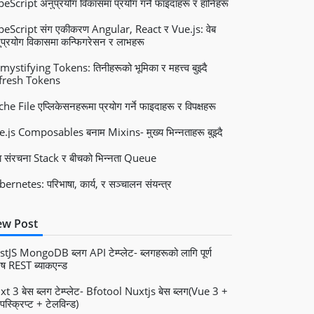
eScript अनुप्रयोग विकासमा प्रयोग गर्ने फाइदाहरू र हानिहरू
peScript संग एकीकरण Angular, React र Vue.js: वेब
प्रयोग विकासमा कन्फिगरेसन र लाभहरू
ystifying Tokens: तिनीहरूको भूमिका र महत्त्व बुझ्दै
fresh Tokens
he File एप्लिकेसनहरूमा प्रयोग गर्ने फाइदाहरू र विपक्षहरू
.js Composables बनाम Mixins- मुख्य भिन्नताहरू बुझ्दै
ा संरचना Stack र बीचको भिन्नता Queue
ernetes: परिभाषा, कार्य, र सञ्चालन संयन्त्र
w Post
tJS MongoDB ब्लग API टेम्प्लेट- ब्लगहरूको लागि पूर्ण
ेष REST ब्याकएन्ड
t 3 बेस ब्लग टेम्प्लेट- Bfotool Nuxtjs बेस ब्लग(Vue 3 +
पस्क्रिप्ट + टेलविन्ड)