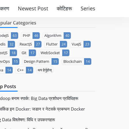
पकरण
Newest Post
कोटिहरू
Series
pular Categories
odeJS
PHP
Algorithm
63
46
40
dis
ReactJS
Flutter
VueJS
32
27
24
23
xtJS
Git
WebSocket
18
17
17
evOps
Design Pattern
Blockchain
15
15
14
va
C++
थप हेर्नुहोस्
14
14
p Posts
oop बनाम स्पार्क: Big Data प्रशोधन प्रविधिहरू
वर्किङ इन Docker: जडान र नेटवर्क प्रबन्धन Docker
 Data विश्लेषण: विधि र उपकरणहरू