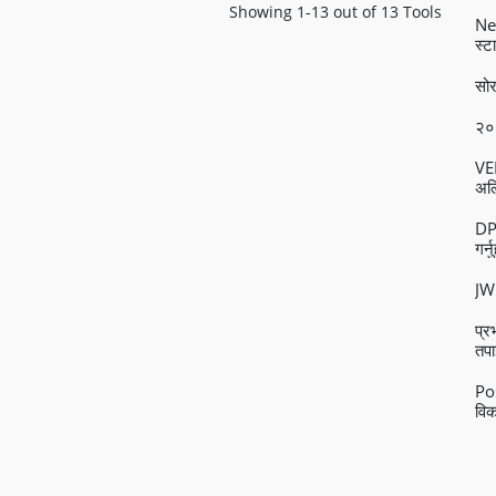
Showing 1-13 out of 13 Tools
Nex
स्टा
सोर
२०
VEE
अल्
DPl
गर्न
JW 
प्
तपा
Po
विक