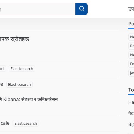
उ
Po
N
यापक स्रोतहरू
Re
Ne
D
vel
Elasticsearch
Ja
इड
Elasticsearch
To
Kibana: सेटअप र कन्फिगरेसन
Had
नेट
Scale
Elasticsearch
Big