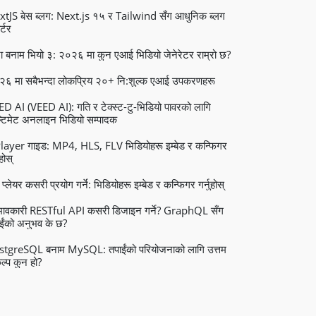
tJS बेस ब्लग: Next.js १५ र Tailwind सँग आधुनिक ब्लग
र्टर
ा बनाम भियो ३: २०२६ मा कुन एआई भिडियो जेनेरेटर राम्रो छ?
२६ मा सबैभन्दा लोकप्रिय २०+ नि:शुल्क एआई उपकरणहरू
D AI (VEED AI): गति र टेक्स्ट-टु-भिडियो पावरको लागि
टिमेट अनलाइन भिडियो सम्पादक
ayer गाइड: MP4, HLS, FLV भिडियोहरू इम्बेड र कन्फिगर
ुहोस्
प्लेयर कसरी प्रयोग गर्ने: भिडियोहरू इम्बेड र कन्फिगर गर्नुहोस्
रभावकारी RESTful API कसरी डिजाइन गर्ने? GraphQL सँग
ईंको अनुभव के छ?
stgreSQL बनाम MySQL: तपाईंको परियोजनाको लागि उत्तम
ल्प कुन हो?