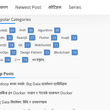
पकरण
Newest Post
कोटिहरू
Series
pular Categories
odeJS
PHP
Algorithm
63
46
40
dis
ReactJS
Flutter
VueJS
32
27
24
23
xtJS
Git
WebSocket
18
17
17
evOps
Design Pattern
Blockchain
15
15
14
va
C++
थप हेर्नुहोस्
14
14
p Posts
oop बनाम स्पार्क: Big Data प्रशोधन प्रविधिहरू
वर्किङ इन Docker: जडान र नेटवर्क प्रबन्धन Docker
 Data विश्लेषण: विधि र उपकरणहरू