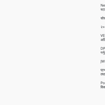
Nex
स्टा
सोर
२०
VEE
अल्
DPl
गर्न
JW 
प्
तपा
Po
विक