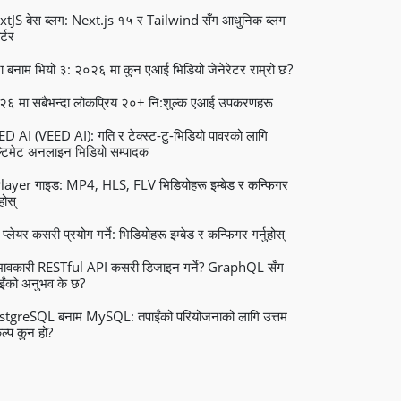
tJS बेस ब्लग: Next.js १५ र Tailwind सँग आधुनिक ब्लग
र्टर
ा बनाम भियो ३: २०२६ मा कुन एआई भिडियो जेनेरेटर राम्रो छ?
२६ मा सबैभन्दा लोकप्रिय २०+ नि:शुल्क एआई उपकरणहरू
D AI (VEED AI): गति र टेक्स्ट-टु-भिडियो पावरको लागि
टिमेट अनलाइन भिडियो सम्पादक
ayer गाइड: MP4, HLS, FLV भिडियोहरू इम्बेड र कन्फिगर
ुहोस्
प्लेयर कसरी प्रयोग गर्ने: भिडियोहरू इम्बेड र कन्फिगर गर्नुहोस्
रभावकारी RESTful API कसरी डिजाइन गर्ने? GraphQL सँग
ईंको अनुभव के छ?
stgreSQL बनाम MySQL: तपाईंको परियोजनाको लागि उत्तम
ल्प कुन हो?