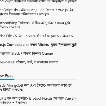
eScript अनुप्रयोग विकासमा प्रयोग गर्ने फाइदाहरू र हानिहरू
peScript संग एकीकरण Angular, React र Vue.js: वेब
प्रयोग विकासमा कन्फिगरेसन र लाभहरू
ystifying Tokens: तिनीहरूको भूमिका र महत्त्व बुझ्दै
fresh Tokens
he File एप्लिकेसनहरूमा प्रयोग गर्ने फाइदाहरू र विपक्षहरू
.js Composables बनाम Mixins- मुख्य भिन्नताहरू बुझ्दै
ा संरचना Stack र बीचको भिन्नता Queue
ernetes: परिभाषा, कार्य, र सञ्चालन संयन्त्र
w Post
tJS MongoDB ब्लग API टेम्प्लेट- ब्लगहरूको लागि पूर्ण
ेष REST ब्याकएन्ड
t 3 बेस ब्लग टेम्प्लेट- Bfotool Nuxtjs बेस ब्लग(Vue 3 +
पस्क्रिप्ट + टेलविन्ड)