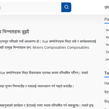
उ
Po
N
न्नताहरू बुझ्दै
Re
ुत गरिएको नयाँ अवधारणा हो। Vue कम्पोनेन्टहरू भित्र तर्क र कार्यक्षमतालाई
Ne
ँ र बीच केही प्रमुख भिन्नताहरू छन्: Mixins Composables Composables
D
Ja
कम्पोनेन्टहरू भित्र विकल्पहरू प्रत्यक्ष रूपमा परिभाषित गर्दैनन्। यसले
To
Had
ा युग्मन निम्त्याउँछ र यसलाई व्यवस्थापन गर्न गाह्रो बनाउँछ।
नेट
Big
भएको कार्यहरू र डेटालाई स्पष्ट रूपमा परिभाषित गर्न सक्नुहुन्छ। यसले द्वन्द्व