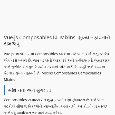
Vue.js Composables વિ. Mixins- મુખ્ય તફાવતોને
સમજવું
Vue.js એ Vue 2 માં Composables બદલવા માટે Vue 3 માં રજૂ કરાયેલ
એક નવો ખ્યાલ છે. Vue ઘટકોની અંદર તર્ક અને કાર્યક્ષમતાનો અસરકારક
અને સુરક્ષિત રીતે પુનઃઉપયોગ કરવાનો એક માર્ગ છે. અહીં અને વચ્ચેના
કેટલાક મુખ્ય તફાવતો છે: Mixins Composables Composables
Mixins
સંક્ષિપ્તતા અને સુગમતા
Composables સામાન્ય રીતે શુદ્ધ JavaScript ફંક્શન્સ છે અને Vue
ઘટકોમાં સીધા જ વિકલ્પોને વ્યાખ્યાયિત કરતા નથી. આ કોડને વધુ સ્વચ્છ
અને વધુ વ્યવસ્થિત રાખવામાં મદદ કરે છે.