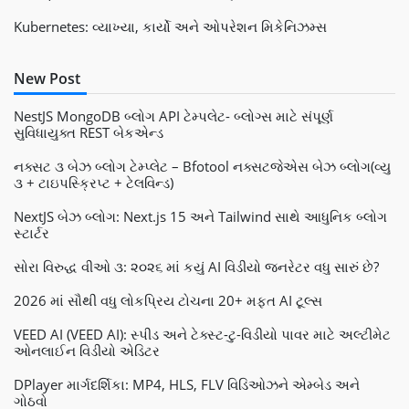
Kubernetes: વ્યાખ્યા, કાર્યો અને ઓપરેશન મિકેનિઝમ્સ
New Post
NestJS MongoDB બ્લોગ API ટેમ્પલેટ- બ્લોગ્સ માટે સંપૂર્ણ
સુવિધાયુક્ત REST બેકએન્ડ
નક્સટ ૩ બેઝ બ્લોગ ટેમ્પ્લેટ – Bfotool નક્સટજેએસ બેઝ બ્લોગ(વ્યુ
૩ + ટાઇપસ્ક્રિપ્ટ + ટેલવિન્ડ)
NextJS બેઝ બ્લોગ: Next.js 15 અને Tailwind સાથે આધુનિક બ્લોગ
સ્ટાર્ટર
સોરા વિરુદ્ધ વીઓ ૩: ૨૦૨૬ માં કયું AI વિડીયો જનરેટર વધુ સારું છે?
2026 માં સૌથી વધુ લોકપ્રિય ટોચના 20+ મફત AI ટૂલ્સ
VEED AI (VEED AI): સ્પીડ અને ટેક્સ્ટ-ટુ-વિડીયો પાવર માટે અલ્ટીમેટ
ઓનલાઈન વિડીયો એડિટર
DPlayer માર્ગદર્શિકા: MP4, HLS, FLV વિડિઓઝને એમ્બેડ અને
ગોઠવો