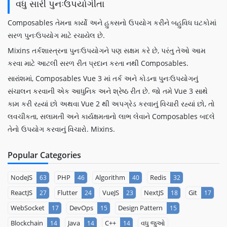
વધુ સારી પુનઃઉપયોગીતા
Composables તેમના કાર્યો અને હુક્સનો ઉપયોગ કરીને બહુવિધ ઘટકોમાં
સરળ પુનઃઉપયોગ માટે રચાયેલ છે.
Mixins તર્કશાસ્ત્રના પુનઃઉપયોગને પણ સક્ષમ કરે છે, પરંતુ તેઓ આમ
કરવા માટે આટલી સરળ રીત પ્રદાન કરતા નથી Composables.
સારાંશમાં, Composables Vue 3 માં તર્ક અને કોડના પુનઃઉપયોગનું
સંચાલન કરવાની એક આધુનિક અને શ્રેષ્ઠ રીત છે. જો તમે Vue 3 સાથે
કામ કરી રહ્યાં છો અથવા Vue 2 થી અપગ્રેડ કરવાનું વિચારી રહ્યાં છો, તો
લવચીકતા, સલામતી અને કાર્યક્ષમતાનો લાભ લેવાને Composables બદલે
તેનો ઉપયોગ કરવાનું વિચારો. Mixins.
Popular Categories
NodeJS
PHP
Algorithm
Redis
63
46
40
32
ReactJS
Flutter
VueJS
NextJS
Git
27
24
23
18
17
WebSocket
DevOps
Design Pattern
17
15
15
Blockchain
Java
C++
વધુ જુઓ
14
14
14