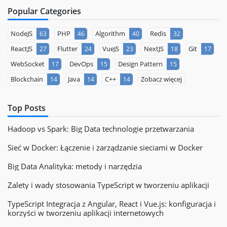
Popular Categories
NodeJS
PHP
Algorithm
Redis
63
46
40
32
ReactJS
Flutter
VueJS
NextJS
Git
27
24
23
18
17
WebSocket
DevOps
Design Pattern
17
15
15
Blockchain
Java
C++
Zobacz więcej
14
14
14
Top Posts
Hadoop vs Spark: Big Data technologie przetwarzania
Sieć w Docker: Łączenie i zarządzanie sieciami w Docker
Big Data Analityka: metody i narzędzia
Zalety i wady stosowania TypeScript w tworzeniu aplikacji
TypeScript Integracja z Angular, React i Vue.js: konfiguracja i
korzyści w tworzeniu aplikacji internetowych