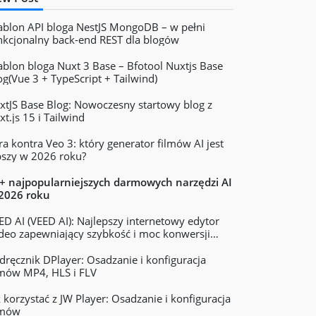
ablon API bloga NestJS MongoDB – w pełni
nkcjonalny back-end REST dla blogów
ablon bloga Nuxt 3 Base – Bfotool Nuxtjs Base
og(Vue 3 + TypeScript + Tailwind)
xtJS Base Blog: Nowoczesny startowy blog z
xt.js 15 i Tailwind
ra kontra Veo 3: który generator filmów AI jest
pszy w 2026 roku?
+ najpopularniejszych darmowych narzędzi AI
2026 roku
ED AI (VEED AI): Najlepszy internetowy edytor
deo zapewniający szybkość i moc konwersji
kstu na wideo
dręcznik DPlayer: Osadzanie i konfiguracja
lmów MP4, HLS i FLV
k korzystać z JW Player: Osadzanie i konfiguracja
lmów