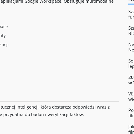
 aplikacjami Google Workspace. Obsługuje multimodalne
Sz
fu
pace
Sz
Bl
nty
Ne
encji
Ne
So
le
20
w 
VE
wi
te
ztucznej inteligencji, która dostarcza odpowiedzi wraz z
Po
e przydatna do badań i weryfikacji faktów.
fi
Ja
fi