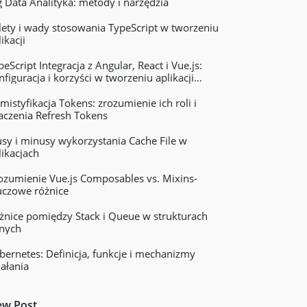
g Data Analityka: metody i narzędzia
lety i wady stosowania TypeScript w tworzeniu
ikacji
peScript Integracja z Angular, React i Vue.js:
nfiguracja i korzyści w tworzeniu aplikacji
ternetowych
mistyfikacja Tokens: zrozumienie ich roli i
aczenia Refresh Tokens
usy i minusy wykorzystania Cache File w
likacjach
ozumienie Vue.js Composables vs. Mixins-
uczowe różnice
żnice pomiędzy Stack i Queue w strukturach
nych
bernetes: Definicja, funkcje i mechanizmy
iałania
w Post