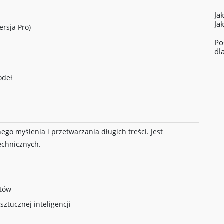
Ja
Ja
rsja Pro)
Po
dl
ódeł
nego myślenia i przetwarzania długich treści. Jest
echnicznych.
ntów
ztucznej inteligencji