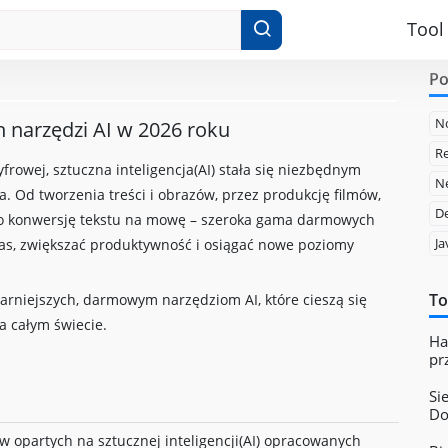
Tool
Po
N
 narzędzi AI w 2026 roku
Re
yfrowej, sztuczna inteligencja(AI) stała się niezbędnym
Ne
. Od tworzenia treści i obrazów, przez produkcję filmów,
D
 po konwersję tekstu na mowę – szeroka gama darmowych
Ja
as, zwiększać produktywność i osiągać nowe poziomy
To
arniejszych, darmowym narzędziom AI, które cieszą się
a całym świecie.
Ha
pr
Si
Do
w opartych na sztucznej inteligencji(AI) opracowanych