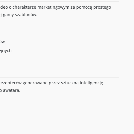
wideo o charakterze marketingowym za pomocą prostego
iej gamy szablonów.
sów
yjnych
rezenterów generowane przez sztuczną inteligencję.
o awatara.