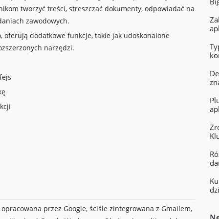
Bi
ikom tworzyć treści, streszczać dokumenty, odpowiadać na
Za
adaniach zawodowych.
apl
, oferują dodatkowe funkcje, takie jak udoskonalone
Ty
ozszerzonych narzędzi.
ko
in
De
fejs
zn
kę
Pl
kcji
ap
Zr
Kl
Ró
da
Ku
dz
i opracowana przez Google, ściśle zintegrowana z Gmailem,
Ne