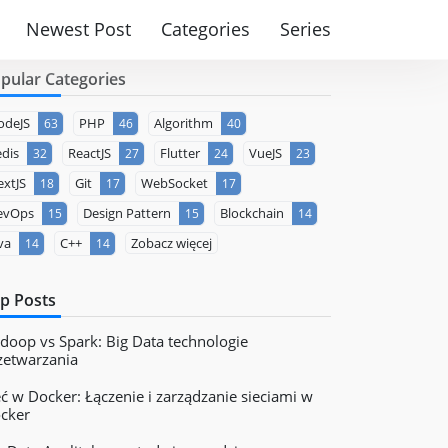
Newest Post
Categories
Series
pular Categories
odeJS
PHP
Algorithm
63
46
40
dis
ReactJS
Flutter
VueJS
32
27
24
23
xtJS
Git
WebSocket
18
17
17
evOps
Design Pattern
Blockchain
15
15
14
va
C++
Zobacz więcej
14
14
p Posts
doop vs Spark: Big Data technologie
zetwarzania
eć w Docker: Łączenie i zarządzanie sieciami w
cker