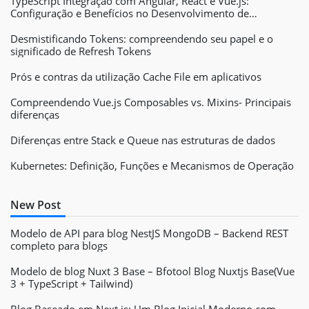
TypeScript Integração com Angular, React e Vue.js:
Configuração e Benefícios no Desenvolvimento de
Aplicativos Web
Desmistificando Tokens: compreendendo seu papel e o
significado de Refresh Tokens
Prós e contras da utilização Cache File em aplicativos
Compreendendo Vue.js Composables vs. Mixins- Principais
diferenças
Diferenças entre Stack e Queue nas estruturas de dados
Kubernetes: Definição, Funções e Mecanismos de Operação
New Post
Modelo de API para blog NestJS MongoDB – Backend REST
completo para blogs
Modelo de blog Nuxt 3 Base – Bfotool Blog Nuxtjs Base(Vue
3 + TypeScript + Tailwind)
Blog Baseado em Next.js: Um Blog Inicial Moderno com