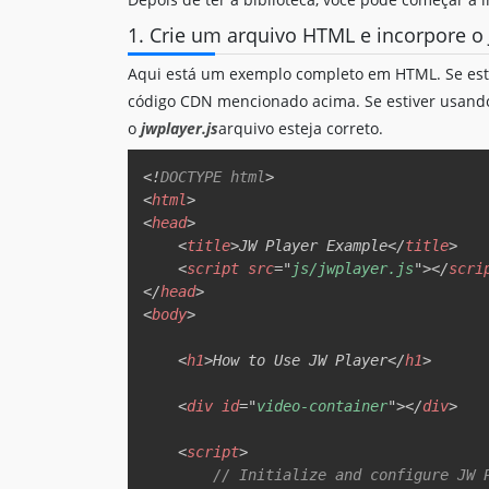
1. Crie um arquivo HTML e incorpore o
Aqui está um exemplo completo em HTML. Se est
código CDN mencionado acima. Se estiver usando 
o
jwplayer.js
arquivo esteja correto.
<!
DOCTYPE
html
>
<
html
>
<
head
>
<
title
>
JW Player Example
</
title
>
<
script
src
=
"
js/jwplayer.js
"
>
</
scri
</
head
>
<
body
>
<
h1
>
How to Use JW Player
</
h1
>
<
div
id
=
"
video-container
"
>
</
div
>
<
script
>
// Initialize and configure JW 