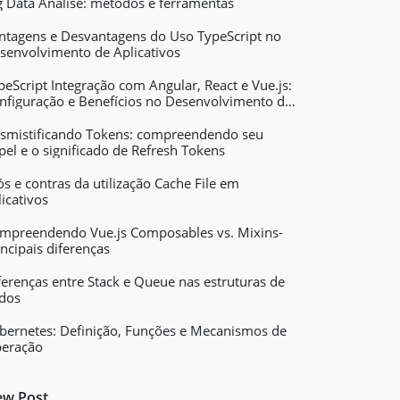
g Data Análise: métodos e ferramentas
ntagens e Desvantagens do Uso TypeScript no
senvolvimento de Aplicativos
peScript Integração com Angular, React e Vue.js:
nfiguração e Benefícios no Desenvolvimento de
licativos Web
smistificando Tokens: compreendendo seu
pel e o significado de Refresh Tokens
ós e contras da utilização Cache File em
licativos
mpreendendo Vue.js Composables vs. Mixins-
incipais diferenças
ferenças entre Stack e Queue nas estruturas de
dos
bernetes: Definição, Funções e Mecanismos de
eração
w Post