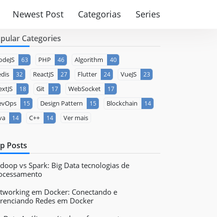
Newest Post
Categorias
Series
pular Categories
odeJS
PHP
Algorithm
63
46
40
dis
ReactJS
Flutter
VueJS
32
27
24
23
xtJS
Git
WebSocket
18
17
17
evOps
Design Pattern
Blockchain
15
15
14
va
C++
Ver mais
14
14
p Posts
doop vs Spark: Big Data tecnologias de
ocessamento
tworking em Docker: Conectando e
renciando Redes em Docker