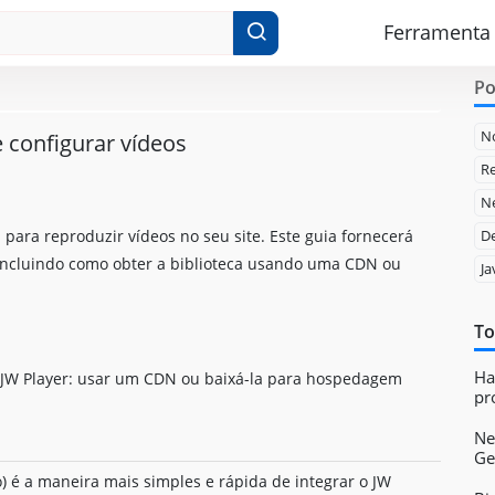
Ferramenta
Po
N
 configurar vídeos
Re
Ne
 para reproduzir vídeos no seu site. Este guia fornecerá
D
incluindo como obter a biblioteca usando uma CDN ou
Ja
To
Ha
o JW Player: usar um CDN ou baixá-la para hospedagem
pr
Ne
Ge
 é a maneira mais simples e rápida de integrar o JW