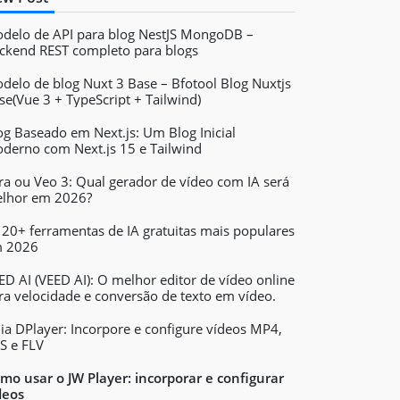
delo de API para blog NestJS MongoDB –
ckend REST completo para blogs
delo de blog Nuxt 3 Base – Bfotool Blog Nuxtjs
se(Vue 3 + TypeScript + Tailwind)
og Baseado em Next.js: Um Blog Inicial
derno com Next.js 15 e Tailwind
ra ou Veo 3: Qual gerador de vídeo com IA será
lhor em 2026?
 20+ ferramentas de IA gratuitas mais populares
 2026
ED AI (VEED AI): O melhor editor de vídeo online
ra velocidade e conversão de texto em vídeo.
ia DPlayer: Incorpore e configure vídeos MP4,
S e FLV
mo usar o JW Player: incorporar e configurar
deos