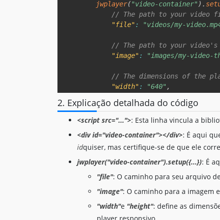
jwplayer
(
"video-container"
)
.
set
// The path to your video f
"file"
:
"videos/my-video.mp
// The path to your video's
"image"
:
"images/my-video-t
// The dimensions of the pl
"width"
:
"640"
,
"height"
:
"360"
,
2. Explicação detalhada do código
// Autoplay the video when 
<script src="...">
: Esta linha vincula a bibli
"autostart"
:
false
,
<div id="video-container"></div>
: É aqui qu
id
quiser, mas certifique-se de que ele co
// Show the player controls
"controls"
:
true
jwplayer("video-container").setup({...})
: É a
}
)
;
"file"
: O caminho para seu arquivo de
</
script
>
"image"
: O caminho para a imagem e
</
body
>
"width"
e
"height"
: define as dimens
</
html
>
player responsivo.