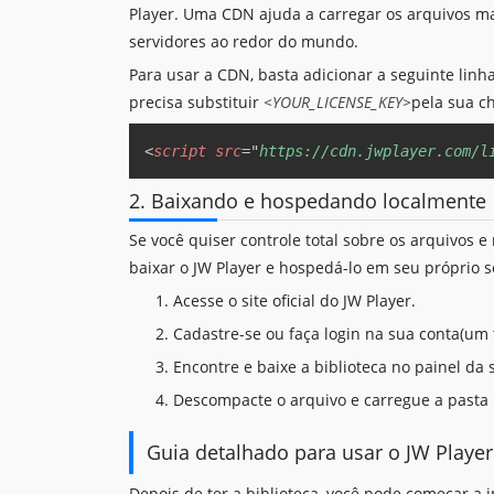
Player. Uma CDN ajuda a carregar os arquivos m
servidores ao redor do mundo.
Para usar a CDN, basta adicionar a seguinte linh
precisa substituir
<YOUR_LICENSE_KEY>
pela sua ch
<
script
src
=
"
https://cdn.jwplayer.com/l
2. Baixando e hospedando localmente
Se você quiser controle total sobre os arquivos
baixar o JW Player e hospedá-lo em seu próprio s
Acesse o site oficial do JW Player.
Cadastre-se ou faça login na sua conta(um t
Encontre e baixe a biblioteca no painel da 
Descompacte o arquivo e carregue a pasta 
Guia detalhado para usar o JW Player
Depois de ter a biblioteca, você pode começar a i