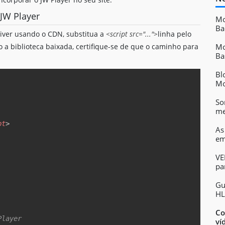
 JW Player
Mo
Ba
iver usando o CDN, substitua a
<script src="...">
linha pelo
a biblioteca baixada, certifique-se de que o caminho para
Mo
Ba
Bl
Copy
Mo
So
me
pt
>
As
em
VE
pa
Gu
HL
Co
Player  
ví