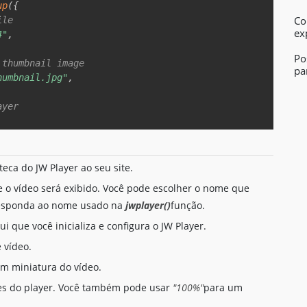
up
(
{
Co
ile  
ex
4"
,
Po
 thumbnail image  
pa
humbnail.jpg"
,
ayer  
the page loads  
oteca do JW Player ao seu site.
e o vídeo será exibido. Você pode escolher o nome que
rresponda ao nome usado na
jwplayer()
função.
  
qui que você inicializa e configura o JW Player.
 vídeo.
m miniatura do vídeo.
ões do player. Você também pode usar
"100%"
para um