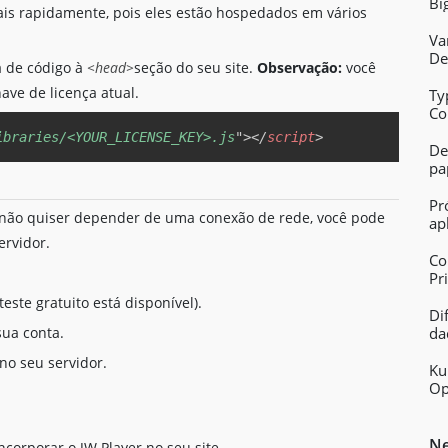
Bi
ais rapidamente, pois eles estão hospedados em vários
Va
De
a de código à
<head>
seção do seu site.
Observação:
você
ave de licença atual.
Ty
Co
Ap
Copy
ibraries/<YOUR_LICENSE_KEY>.js
"
>
</
script
>
De
pa
Pr
 e não quiser depender de uma conexão de rede, você pode
ap
ervidor.
Co
Pr
este gratuito está disponível).
Di
sua conta.
da
no seu servidor.
Ku
Op
Ne
ncorporar o JW Player no seu site.