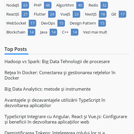
NodeJS
PHP
Algorithm
Redis
63
46
40
32
ReactJS
Flutter
VueJS
NextJS
Git
27
24
23
18
17
WebSocket
DevOps
Design Pattern
17
15
15
Blockchain
Java
C++
Vezi mai mult
14
14
14
Top Posts
Hadoop vs Spark: Big Data Tehnologii de procesare
Rețea în Docker: Conectarea și gestionarea rețelelor în
Docker
Big Data Analytics: metode și instrumente
Avantajele și dezavantajele utilizării TypeScript în
dezvoltarea aplicațiilor
TypeScript Integrare cu Angular, React și Vue.js: Configurare
și beneficii în dezvoltarea aplicațiilor web
Demistificarea Tokens: înțelegerea rolului lor și a