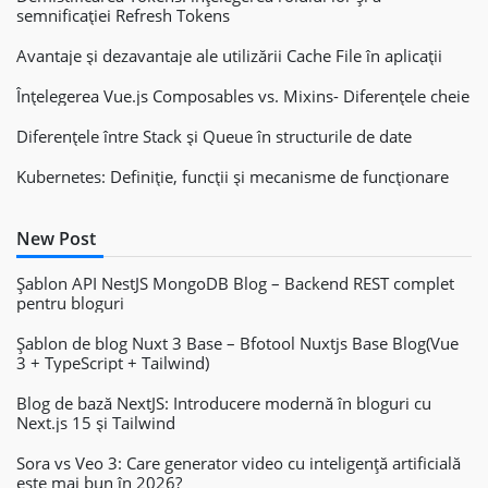
semnificației Refresh Tokens
Avantaje și dezavantaje ale utilizării Cache File în aplicații
Înțelegerea Vue.js Composables vs. Mixins- Diferențele cheie
Diferențele între Stack și Queue în structurile de date
Kubernetes: Definiție, funcții și mecanisme de funcționare
New Post
Șablon API NestJS MongoDB Blog – Backend REST complet
pentru bloguri
Șablon de blog Nuxt 3 Base – Bfotool Nuxtjs Base Blog(Vue
3 + TypeScript + Tailwind)
Blog de bază NextJS: Introducere modernă în bloguri cu
Next.js 15 și Tailwind
Sora vs Veo 3: Care generator video cu inteligență artificială
este mai bun în 2026?