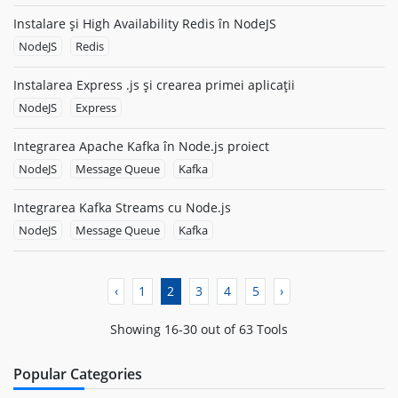
Instalare și High Availability Redis în NodeJS
NodeJS
Redis
Instalarea Express .js și crearea primei aplicații
NodeJS
Express
Integrarea Apache Kafka în Node.js proiect
NodeJS
Message Queue
Kafka
Integrarea Kafka Streams cu Node.js
NodeJS
Message Queue
Kafka
‹
1
2
3
4
5
›
Showing 16-30 out of 63 Tools
Popular Categories