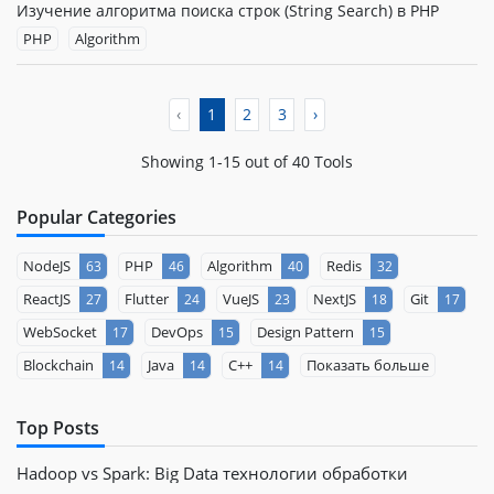
Изучение алгоритма поиска строк (String Search) в PHP
PHP
Algorithm
‹
1
2
3
›
Showing 1-15 out of 40 Tools
Popular Categories
NodeJS
PHP
Algorithm
Redis
63
46
40
32
ReactJS
Flutter
VueJS
NextJS
Git
27
24
23
18
17
WebSocket
DevOps
Design Pattern
17
15
15
Blockchain
Java
C++
Показать больше
14
14
14
Top Posts
Hadoop vs Spark: Big Data технологии обработки