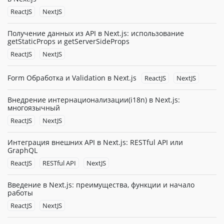
ReactJS
NextJS
Получение данных из API в Next.js: использование
getStaticProps и getServerSideProps
ReactJS
NextJS
Form Обработка и Validation в Next.js
ReactJS
NextJS
Внедрение интернационализации(i18n) в Next.js:
многоязычный
ReactJS
NextJS
Интеграция внешних API в Next.js: RESTful API или
GraphQL
ReactJS
RESTful API
NextJS
Введение в Next.js: преимущества, функции и начало
работы
ReactJS
NextJS