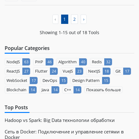
‹
1
2
›
Showing 1-15 out of 18 Tools
Popular Categories
NodeJS
PHP
Algorithm
Redis
63
46
40
32
ReactJS
Flutter
VueJS
NextJS
Git
27
24
23
18
17
WebSocket
DevOps
Design Pattern
17
15
15
Blockchain
Java
C++
Показать больше
14
14
14
Top Posts
Hadoop vs Spark: Big Data технологии обработки
Сеть в Docker: Подключение и управление сетями в
Docker