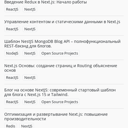
Введение Redux в Next.js: Начало работы
ReactJS
NextJS
Управление контентом и статическими данными в Next.js
ReactJS
NextJS
Шаблон NestJS MongoDB Blog API – полнофункциональный
REST-бэкэнд для блогов.
NodeJS
NextJS
Open Source Projects
Next.js Основы: создание страниц и Routing объяснение
основ
ReactJS
NextJS
Блог на основе NextJS: современный стартовый шаблон
для блога с Next.js 15 и Tailwind.
ReactJS
NextJS
Open Source Projects
Оптимизация и развертывание Next.js: повышение
производительности
Redis
NextJS