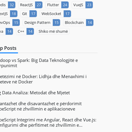
dis
ReactJS
Flutter
VueJS
32
27
24
23
xtJS
Git
WebSocket
18
17
17
evOps
Design Pattern
Blockchain
15
15
14
va
C++
Shiko më shumë
14
14
p Posts
doop vs Spark: Big Data Teknologjitë e
rpunimit
jetëzimi në Docker: Lidhja dhe Menaxhimi i
jeteve në Docker
g Data Analiza: Metodat dhe Mjetet
antazhet dhe disavantazhet e përdorimit
peScript në zhvillimin e aplikacioneve
peScript Integrimi me Angular, React dhe Vue.js:
nfigurimi dhe përfitimet në zhvillimin e
likacioneve në ueb