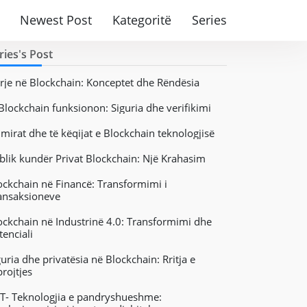
Newest Post
Kategoritë
Series
ries's Post
rje në Blockchain: Konceptet dhe Rëndësia
 Blockchain funksionon: Siguria dhe verifikimi
 mirat dhe të këqijat e Blockchain teknologjisë
blik kundër Privat Blockchain: Një Krahasim
ockchain në Financë: Transformimi i
ansaksioneve
ockchain në Industrinë 4.0: Transformimi dhe
tenciali
guria dhe privatësia në Blockchain: Rritja e
rojtjes
T- Teknologjia e pandryshueshme: