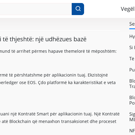
Vegël
Se
Hy
i të thjeshtë: një udhëzues bazë
Si
të mund të arrihet përmes hapave themelorë të mëposhtëm:
Të
Pu
formë të përshtatshme për aplikacionin tuaj. Ekzistojnë
Bl
rledger ose EOS. Çdo platformë ka karakteristikat e veta
Tr
Bl
Po
ruani një Kontratë Smart për aplikacionin tuaj. Një Kontratë
Si
Mb
ë atë Blockchain që menaxhon transaksionet dhe proceset
NF