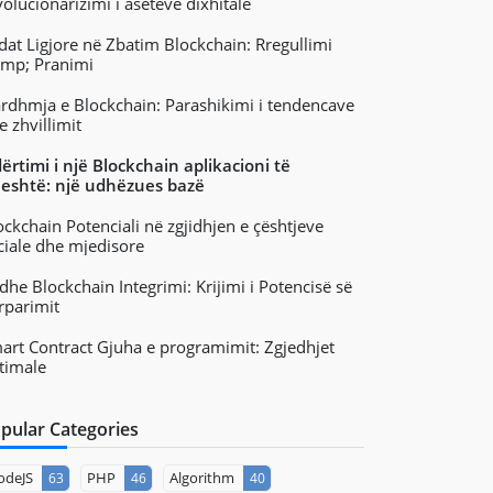
volucionarizimi i aseteve dixhitale
idat Ligjore në Zbatim Blockchain: Rregullimi
mp; Pranimi
ardhmja e Blockchain: Parashikimi i tendencave
e zhvillimit
ërtimi i një Blockchain aplikacioni të
jeshtë: një udhëzues bazë
ockchain Potenciali në zgjidhjen e çështjeve
ciale dhe mjedisore
 dhe Blockchain Integrimi: Krijimi i Potencisë së
rparimit
art Contract Gjuha e programimit: Zgjedhjet
timale
pular Categories
odeJS
PHP
Algorithm
63
46
40