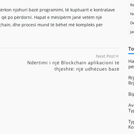
Re
 kërkon njohuri bazë programimi, të kuptuarit e kontratave
Ne
n që po përdorni. Hapat e mësipërm janë vetëm një
D
ockchain, dhe procesi mund të bëhet më kompleks për
Ja
To
Next Post
Ha
Ndërtimi i një Blockchain aplikacioni të
pë
thjeshtë: një udhëzues bazë
Rr
Rr
Bi
Av
Ty
Ty
Ko
ap