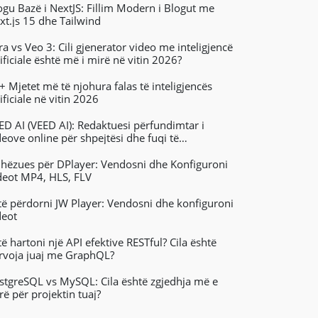
ogu Bazë i NextJS: Fillim Modern i Blogut me
xt.js 15 dhe Tailwind
ra vs Veo 3: Cili gjenerator video me inteligjencë
tificiale është më i mirë në vitin 2026?
+ Mjetet më të njohura falas të inteligjencës
ificiale në vitin 2026
ED AI (VEED AI): Redaktuesi përfundimtar i
deove online për shpejtësi dhe fuqi të
nvertimit të tekstit në video
hëzues për DPlayer: Vendosni dhe Konfiguroni
deot MP4, HLS, FLV
 të përdorni JW Player: Vendosni dhe konfiguroni
deot
 të hartoni një API efektive RESTful? Cila është
rvoja juaj me GraphQL?
stgreSQL vs MySQL: Cila është zgjedhja më e
rë për projektin tuaj?