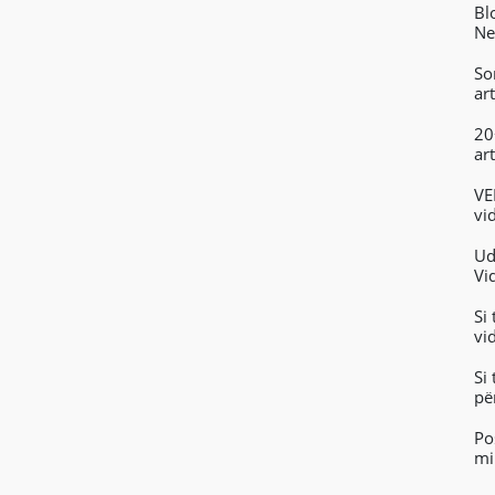
Bl
Ne
So
ar
20
art
VE
vi
ko
Ud
Vi
Si
vi
Si
pë
Po
mi