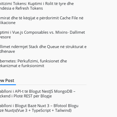
itizimi Tokens: Kuptimi i Rolit të tyre dhe
ndësia e Refresh Tokens
 mirat dhe të këqijat e përdorimit Cache File në
likacione
ptimi i Vue.js Composables vs. Mixins- Dallimet
yesore
llimet ndërmjet Stack dhe Queue në strukturat e
 dhënave
bernetes: Përkufizimi, funksionet dhe
kanizmat e funksionimit
w Post
ablloni i API-t të Blogut NestJS MongoDB –
ckend i Plotë REST për Blogje
ablloni i Blogut Bazë Nuxt 3 – Bfotool Blogu
zë Nuxtjs(Vue 3 + TypeScript + Tailwind)