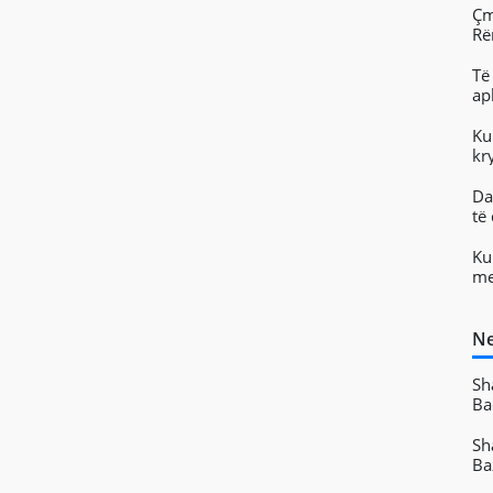
Çm
Rë
Të
ap
Ku
kr
Da
të
Ku
me
Ne
Sh
Ba
Sh
Ba