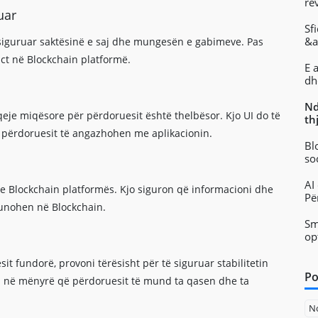
re
uar
Sf
&a
 siguruar saktësinë e saj dhe mungesën e gabimeve. Pas
ct në Blockchain platformë.
E 
dh
Nd
aqeje miqësore për përdoruesit është thelbësor. Kjo UI do të
th
ë përdoruesit të angazhohen me aplikacionin.
Bl
so
AI
 dhe Blockchain platformës. Kjo siguron që informacioni dhe
Pë
punohen në Blockchain.
Sm
op
it fundorë, provoni tërësisht për të siguruar stabilitetin
Po
in në mënyrë që përdoruesit të mund ta qasen dhe ta
N