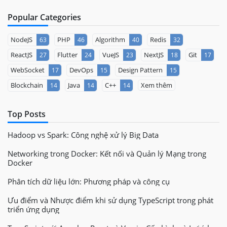
Popular Categories
NodeJS
PHP
Algorithm
Redis
63
46
40
32
ReactJS
Flutter
VueJS
NextJS
Git
27
24
23
18
17
WebSocket
DevOps
Design Pattern
17
15
15
Blockchain
Java
C++
Xem thêm
14
14
14
Top Posts
Hadoop vs Spark: Công nghệ xử lý Big Data
Networking trong Docker: Kết nối và Quản lý Mạng trong
Docker
Phân tích dữ liệu lớn: Phương pháp và công cụ
Ưu điểm và Nhược điểm khi sử dụng TypeScript trong phát
triển ứng dụng