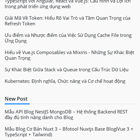
TypeScript với Angular, React và Vue.js: Cấu hình và Lợi ích
trong phát triển ứng dụng web
Giải Mã Về Token: Hiểu Rõ Vai Trò và Tầm Quan Trọng của
Refresh Token
Ưu điểm và Nhược điểm của Việc Sử Dụng Cache File trong
Ứng Dụng
Hiểu về Vue.js Composables và Mixins - Những Sự Khác Biệt
Quan Trọng
Sự Khác Biệt Giữa Stack và Queue trong Cấu Trúc Dữ Liệu
Kubernetes: Định nghĩa, Chức năng và Cơ chế hoạt động
New Post
Mẫu API Blog NestJS MongoDB – Hệ thống Backend REST
đầy đủ tính năng dành cho Blog
Mẫu Blog Cơ Bản Nuxt 3 – Bfotool Nuxtjs Base Blog(Vue 3 +
TypeScript + Tailwind)