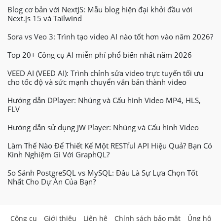
Blog cơ bản với NextJS: Mẫu blog hiện đại khởi đầu với
Next.js 15 và Tailwind
Sora vs Veo 3: Trình tạo video AI nào tốt hơn vào năm 2026?
Top 20+ Công cụ AI miễn phí phổ biến nhất năm 2026
VEED AI (VEED AI): Trình chỉnh sửa video trực tuyến tối ưu
cho tốc độ và sức mạnh chuyển văn bản thành video
Hướng dẫn DPlayer: Nhúng và Cấu hình Video MP4, HLS,
FLV
Hướng dẫn sử dụng JW Player: Nhúng và Cấu hình Video
Làm Thế Nào Để Thiết Kế Một RESTful API Hiệu Quả? Bạn Có
Kinh Nghiệm Gì Với GraphQL?
So Sánh PostgreSQL vs MySQL: Đâu Là Sự Lựa Chọn Tốt
Nhất Cho Dự Án Của Bạn?
Công cụ
Giới thiệu
Liên hệ
Chính sách bảo mật
Ủng hộ