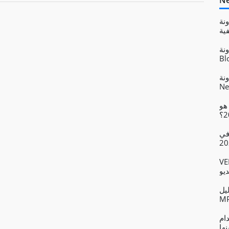
Ne
Ne –
Bfotool Nuxt
Bl
بداية مدونة حديثة باستخدام
ي هو
 في
 الأمثل
يو
مين وتكوين مقاطع الفيديو بتنسيق
ع الفيديو
نها