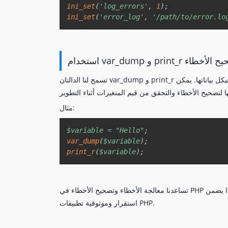
ini_set
(
'log_errors'
,
1
)
;
ini_set
(
'error_log'
,
'/path/to/error.lo
var_d و print_r لتصحيح الأخطاء
تسمح لنا الدالتان var_dump و print_r بطباعة معلومات تفصيلية حول المتغيرات والمصفوفات لعرض قيمها وهيكل بياناتها. يمكن
مثال:
$variable
=
"Hello"
;
var_dump
(
$variable
)
;
print_r
(
$variable
)
;
تساعدنا معالجة الأخطاء وتصحيح الأخطاء في PHP على تحديد المشكلات ومعالجتها أثناء تطوير التطبيقات ونشرها. هذا يضمن
استقرار وموثوقية تطبيقات PHP.