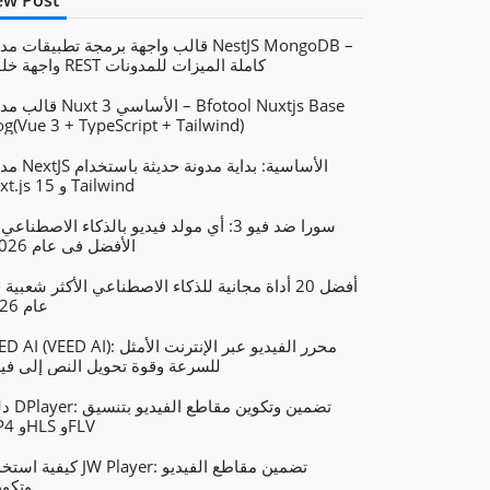
w Post
قالب واجهة برمجة تطبيقات مدونة stJS MongoDB
واجهة خلفية REST كاملة الميزات للمدونات
قالب مدونة Nuxt 3 الأساسي – js Base
og(Vue 3 + TypeScript + Tailwind)
مدونة NextJS الأساسية: 
Next.js 15 و Tailwind
سورا ضد فيو 3: أي مولد فيديو بالذكاء الاصطناع
الأفضل في عام 2026؟
أفضل 20 أداة مجانية للذكاء الاصطناعي الأكثر شعبية
عام 2026
VEED AI (VEED AI): محرر الفيديو عبر الإنترنت
للسرعة وقوة تحويل النص إلى فيد
دليل DPlayer: تض
MP4 وHLS وFLV
كيفية استخدام JW Player: تضمين مقاط
وتكوي