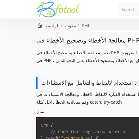
PHP
مدونة
الرئيسية
تعتبر معالجة الأخطاء وتصحيح الأخطاء في PHP جزءًا مهمًا من عملية التطوير لضمان الاستقرار ومعالجة المشكلات عند الضرورة.
ات try-catch
تخدام العبارة لالتقاط الأخطاء ومعالجة الاستثناءات في PHP. ضع الكود الذي قد يتسبب في حدوث خطأ داخل كتلة try
وقم بمعالجة الخطأ داخل كتلة catch. try-catch
مثال:
try
{
// Code that may throw an error  
}
catch
(
Exception
$e
)
{