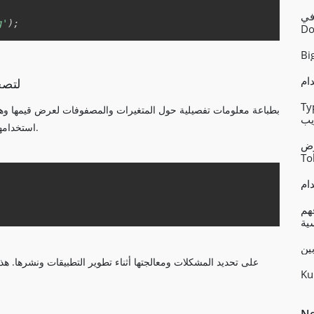
Copy
الشبكات في
g'
)
;
Do
استخدام ump
React التكوين
يب
استخدامها لتصحيح الأخطاء والتحقق من قيم المتغيرات أثناء التطوير.
ية Refresh
To
Copy
Vue.js Compo مقابل Mixins- الاختلافات
ية