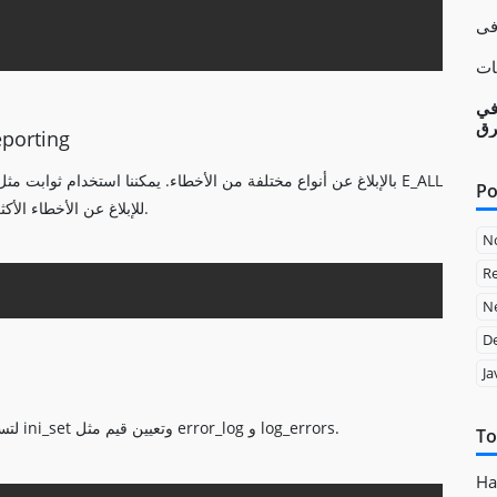
شامل
رق
تكوين الإعلام عن الخطأ 
Po
للإبلاغ عن جميع أنواع الأخطاء أو E_ERROR للإبلاغ عن الأخطاء الأكثر خطورة فقط.
N
Re
Copy
Ne
D
Ja
يمكننا تكوين PHP لتسجيل الأخطاء في ملف باستخدام وظيفة ini_set وتعيين قيم مثل error_log و log_errors.
To