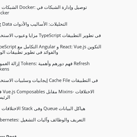
الشبكات في Docker: توصيل وإدارة 
cker
Big Data التحليلات: الأساليب والأدوات
مزايا وعيوب الاستخدام TypeScript في تطوير التطبيقات
TypeScript التكامل مع Angular و : Vue.js
والفوائد في تطوير تطبيقات الو
إزالة الغموض Tokens: فهم دورهم وأهم
kens
إيجابيات وسلبيات الاستخدام Cache File في التطبيقات
فهم sables
الرئيس
الاختلافات بين Stack وفي Queue هياكل البيانات
Kubernetes: التعريف والوظائف وآليات التشغيل