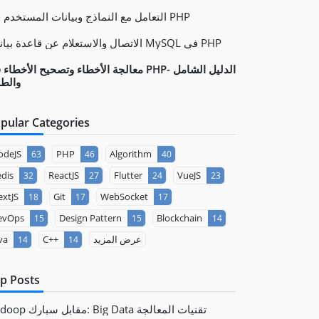
التعامل مع النماذج وبيانات المستخدم في PHP
الاتصال والاستعلام عن قاعدة بيانات MySQL في PHP
معالجة الأخطاء وتصحيح الأخطاء في PHP- الدليل ال
والط
pular Categories
odeJS
PHP
Algorithm
63
46
40
dis
ReactJS
Flutter
VueJS
32
27
24
23
xtJS
Git
WebSocket
18
17
17
evOps
Design Pattern
Blockchain
15
15
14
عرض المزيد
C++
va
14
14
p Posts
Hadoop مقابل سبارك: Big Data تقنيات المعالجة