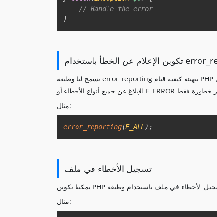
// Handle the error  
}
باستخدام error_reporting
تسمح لنا وظيفة error_reporting بتهيئة كيفية قيام PHP بالإبلاغ عن أنواع مختلفة من الأخطاء. يمكننا استخدام ثوابت مثل E_ALL
مثال:
error_reporting
(
E_ALL
)
;
تسجيل الأخطاء في ملف
مثال: