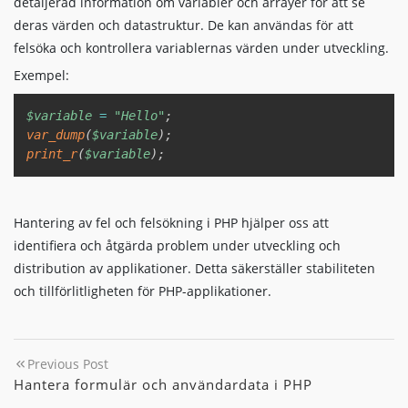
detaljerad information om variabler och arrayer för att se
deras värden och datastruktur. De kan användas för att
felsöka och kontrollera variablernas värden under utveckling.
Exempel:
Copy
$variable
=
"Hello"
;
var_dump
(
$variable
)
;
print_r
(
$variable
)
;
Hantering av fel och felsökning i PHP hjälper oss att
identifiera och åtgärda problem under utveckling och
distribution av applikationer. Detta säkerställer stabiliteten
och tillförlitligheten för PHP-applikationer.
Previous Post
Hantera formulär och användardata i PHP