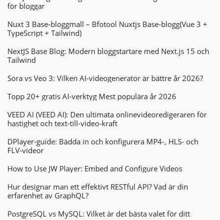
för bloggar
Nuxt 3 Base-bloggmall – Bfotool Nuxtjs Base-blogg(Vue 3 +
TypeScript + Tailwind)
NextJS Base Blog: Modern bloggstartare med Next.js 15 och
Tailwind
Sora vs Veo 3: Vilken AI-videogenerator är bättre år 2026?
Topp 20+ gratis AI-verktyg Mest populära år 2026
VEED AI (VEED AI): Den ultimata onlinevideoredigeraren för
hastighet och text-till-video-kraft
DPlayer-guide: Bädda in och konfigurera MP4-, HLS- och
FLV-videor
How to Use JW Player: Embed and Configure Videos
Hur designar man ett effektivt RESTful API? Vad är din
erfarenhet av GraphQL?
PostgreSQL vs MySQL: Vilket är det bästa valet för ditt