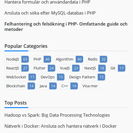
Hantera formulär och användardata i PHP
Ansluta och söka efter MySQL-databas i PHP
Felhantering och felsökning i PHP- Omfattande guide och
metoder
Popular Categories
NodeJS
PHP
Algorithm
Redis
63
46
40
32
ReactJS
Flutter
VueJS
NextJS
Git
27
24
23
18
17
WebSocket
DevOps
Design Pattern
17
15
15
Blockchain
Java
C++
Visa mer
14
14
14
Top Posts
Hadoop vs Spark: Big Data Processing Technologies
Nätverk i Docker: Ansluta och hantera nätverk i Docker