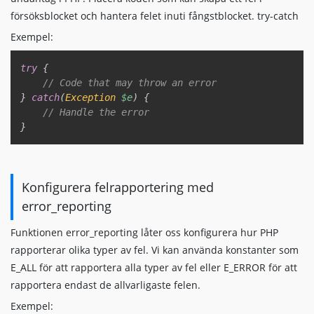
försöksblocket och hantera felet inuti fångstblocket. try-catch
Exempel:
Copy
try
{
// Code that may throw an error  
}
catch
(
Exception
$e
)
{
// Handle the error  
}
Konfigurera felrapportering med
error_reporting
Funktionen error_reporting låter oss konfigurera hur PHP
rapporterar olika typer av fel. Vi kan använda konstanter som
E_ALL för att rapportera alla typer av fel eller E_ERROR för att
rapportera endast de allvarligaste felen.
Exempel: