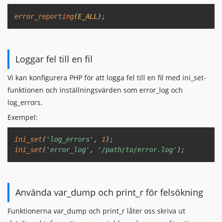
Copy
error_reporting
(
E_ALL
)
;
Loggar fel till en fil
Vi kan konfigurera PHP för att logga fel till en fil med ini_set-
funktionen och inställningsvärden som error_log och
log_errors.
Exempel:
Copy
ini_set
(
'log_errors'
,
1
)
;
ini_set
(
'error_log'
,
'/path/to/error.log'
)
;
Använda var_dump och print_r för felsökning
Funktionerna var_dump och print_r låter oss skriva ut