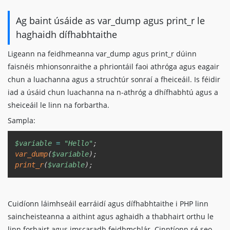
Ag baint úsáide as var_dump agus print_r le
haghaidh dífhabhtaithe
Ligeann na feidhmeanna var_dump agus print_r dúinn
faisnéis mhionsonraithe a phriontáil faoi athróga agus eagair
chun a luachanna agus a struchtúr sonraí a fheiceáil. Is féidir
iad a úsáid chun luachanna na n-athróg a dhífhabhtú agus a
sheiceáil le linn na forbartha.
Sampla:
Copy
$variable
=
"Hello"
;
var_dump
(
$variable
)
;
print_r
(
$variable
)
;
Cuidíonn láimhseáil earráidí agus dífhabhtaithe i PHP linn
saincheisteanna a aithint agus aghaidh a thabhairt orthu le
linn forbairt agus imscaradh feidhmchlár. Cinntíonn sé seo