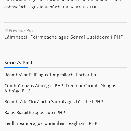
cobhsaíocht agus iontaofacht na n-iarratas PHP.
Previous Post
Láimhseáil Foirmeacha agus Sonraí Úsáideora i PHP
Series's Post
Réamhrá ar PHP agus Timpeallacht Forbartha
Comhréir agus Athróga i PHP: Treoir ar Chomhréir agus
Athróga PHP
Réamhrá le Cineálacha Sonraí agus Léirithe i PHP
Ráitis Rialaithe agus Lúb i PHP
Feidhmeanna agus Ionramháil Teaghrán i PHP