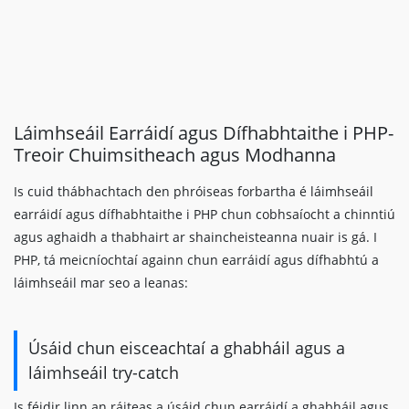
Láimhseáil Earráidí agus Dífhabhtaithe i PHP-
Treoir Chuimsitheach agus Modhanna
Is cuid thábhachtach den phróiseas forbartha é láimhseáil
earráidí agus dífhabhtaithe i PHP chun cobhsaíocht a chinntiú
agus aghaidh a thabhairt ar shaincheisteanna nuair is gá. I
PHP, tá meicníochtaí againn chun earráidí agus dífhabhtú a
láimhseáil mar seo a leanas:
Úsáid chun eisceachtaí a ghabháil agus a
láimhseáil try-catch
Is féidir linn an ráiteas a úsáid chun earráidí a ghabháil agus