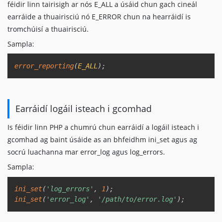
féidir linn tairisigh ar nós E_ALL a úsáid chun gach cineál
earráide a thuairisciú nó E_ERROR chun na hearráidí is
tromchúisí a thuairisciú.
Sampla:
Copy
error_reporting
(
E_ALL
)
;
Earráidí logáil isteach i gcomhad
Is féidir linn PHP a chumrú chun earráidí a logáil isteach i
gcomhad ag baint úsáide as an bhfeidhm ini_set agus ag
socrú luachanna mar error_log agus log_errors.
Sampla:
Copy
ini_set
(
'log_errors'
,
1
)
;
ini_set
(
'error_log'
,
'/path/to/error.log'
)
;