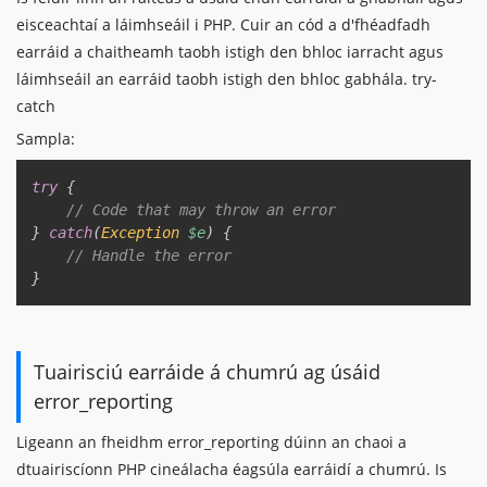
eisceachtaí a láimhseáil i PHP. Cuir an cód a d'fhéadfadh
earráid a chaitheamh taobh istigh den bhloc iarracht agus
láimhseáil an earráid taobh istigh den bhloc gabhála. try-
catch
Sampla:
Copy
try
{
// Code that may throw an error  
}
catch
(
Exception
$e
)
{
// Handle the error  
}
Tuairisciú earráide á chumrú ag úsáid
error_reporting
Ligeann an fheidhm error_reporting dúinn an chaoi a
dtuairiscíonn PHP cineálacha éagsúla earráidí a chumrú. Is