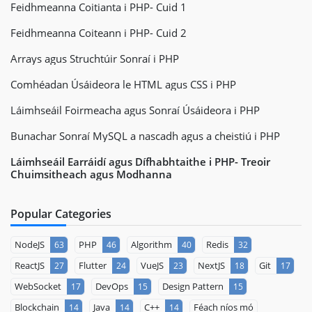
Feidhmeanna Coitianta i PHP- Cuid 1
Feidhmeanna Coiteann i PHP- Cuid 2
Arrays agus Struchtúir Sonraí i PHP
Comhéadan Úsáideora le HTML agus CSS i PHP
Láimhseáil Foirmeacha agus Sonraí Úsáideora i PHP
Bunachar Sonraí MySQL a nascadh agus a cheistiú i PHP
Láimhseáil Earráidí agus Dífhabhtaithe i PHP- Treoir
Chuimsitheach agus Modhanna
Popular Categories
NodeJS
PHP
Algorithm
Redis
63
46
40
32
ReactJS
Flutter
VueJS
NextJS
Git
27
24
23
18
17
WebSocket
DevOps
Design Pattern
17
15
15
Blockchain
Java
C++
Féach níos mó
14
14
14