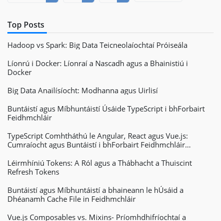
Top Posts
Hadoop vs Spark: Big Data Teicneolaíochtaí Próiseála
Líonrú i Docker: Líonraí a Nascadh agus a Bhainistiú i
Docker
Big Data Anailísíocht: Modhanna agus Uirlisí
Buntáistí agus Míbhuntáistí Úsáide TypeScript i bhForbairt
Feidhmchláir
TypeScript Comhtháthú le Angular, React agus Vue.js:
Cumraíocht agus Buntáistí i bhForbairt Feidhmchláir
Ghréasáin
Léirmhíniú Tokens: A Ról agus a Thábhacht a Thuiscint
Refresh Tokens
Buntáistí agus Míbhuntáistí a bhaineann le hÚsáid a
Dhéanamh Cache File in Feidhmchláir
Vue.js Composables vs. Mixins- Príomhdhifríochtaí a