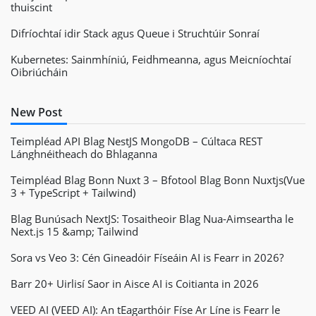
thuiscint
Difríochtaí idir Stack agus Queue i Struchtúir Sonraí
Kubernetes: Sainmhíniú, Feidhmeanna, agus Meicníochtaí
Oibriúcháin
New Post
Teimpléad API Blag NestJS MongoDB – Cúltaca REST
Lánghnéitheach do Bhlaganna
Teimpléad Blag Bonn Nuxt 3 – Bfotool Blag Bonn Nuxtjs(Vue
3 + TypeScript + Tailwind)
Blag Bunúsach NextJS: Tosaitheoir Blag Nua-Aimseartha le
Next.js 15 &amp; Tailwind
Sora vs Veo 3: Cén Gineadóir Físeáin AI is Fearr in 2026?
Barr 20+ Uirlisí Saor in Aisce AI is Coitianta in 2026
VEED AI (VEED AI): An tEagarthóir Físe Ar Líne is Fearr le