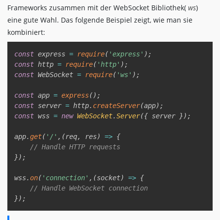
Frameworks zusammen mit der WebSocket Bibliothek(
ws
)
eine gute Wahl. Das folgende Beispiel zeigt, wie man sie
kombiniert:
Copy
const
 express 
=
require
(
'express'
)
;
const
 http 
=
require
(
'http'
)
;
const
 WebSocket 
=
require
(
'ws'
)
;
const
 app 
=
express
(
)
;
const
 server 
=
 http
.
createServer
(
app
)
;
const
 wss 
=
new
WebSocket
.
Server
(
{
 server 
}
)
;
app
.
get
(
'/'
,
(
req
,
 res
)
=>
{
// Handle HTTP requests  
}
)
;
wss
.
on
(
'connection'
,
(
socket
)
=>
{
// Handle WebSocket connection  
}
)
;