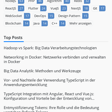
NodeJS
PHP
Algorithm
Redis
63
46
40
32
ReactJS
Flutter
VueJS
NextJS
Git
27
24
23
18
17
WebSocket
DevOps
Design Pattern
17
15
15
Blockchain
Java
C++
Mehr anzeigen
14
14
14
Top Posts
Hadoop vs Spark: Big Data Verarbeitungstechnologien
Networking in Docker: Netzwerke verbinden und verwalten
in Docker
Big Data Analytik: Methoden und Werkzeuge
Vor- und Nachteile der Verwendung TypeScript in der
Anwendungsentwicklung
TypeScript Integration mit Angular, React und Vue.js:
Konfiguration und Vorteile bei der Entwicklung von
Webanwendungen
Entmystifizierung Tokens: Ihre Rolle und die Bedeutung
verstehen Refresh Tokens