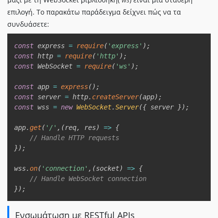
επιλογή. Το παρακάτω παράδειγμα δείχνει πώς να τα
συνδυάσετε:
Copy
const
 express 
=
require
(
'express'
)
;
const
 http 
=
require
(
'http'
)
;
const
 WebSocket 
=
require
(
'ws'
)
;
const
 app 
=
express
(
)
;
const
 server 
=
 http
.
createServer
(
app
)
;
const
 wss 
=
new
WebSocket
.
Server
(
{
 server 
}
)
;
app
.
get
(
'/'
,
(
req
,
 res
)
=>
{
// Handle HTTP requests  
}
)
;
wss
.
on
(
'connection'
,
(
socket
)
=>
{
// Handle WebSocket connection  
}
)
;
Ενσωμάτωση με RESTful APIs