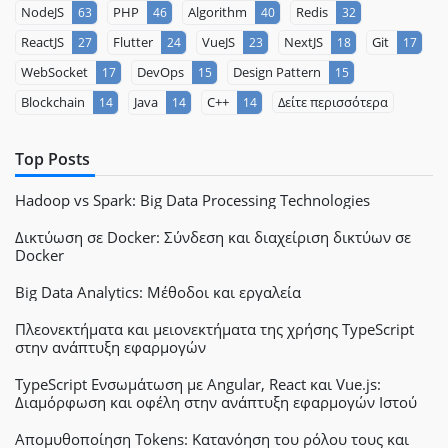
NodeJS
PHP
Algorithm
Redis
63
46
40
32
ReactJS
Flutter
VueJS
NextJS
Git
27
24
23
18
17
WebSocket
DevOps
Design Pattern
17
15
15
Blockchain
Java
C++
Δείτε περισσότερα
14
14
14
Top Posts
Hadoop vs Spark: Big Data Processing Technologies
Δικτύωση σε Docker: Σύνδεση και διαχείριση δικτύων σε
Docker
Big Data Analytics: Μέθοδοι και εργαλεία
Πλεονεκτήματα και μειονεκτήματα της χρήσης TypeScript
στην ανάπτυξη εφαρμογών
TypeScript Ενσωμάτωση με Angular, React και Vue.js:
Διαμόρφωση και οφέλη στην ανάπτυξη εφαρμογών Ιστού
Απομυθοποίηση Tokens: Κατανόηση του ρόλου τους και