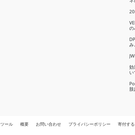
ネ
2
V
の
ィ
D
み
J
効
い
P
肢
ツール
概要
お問い合わせ
プライバシーポリシー
寄付する