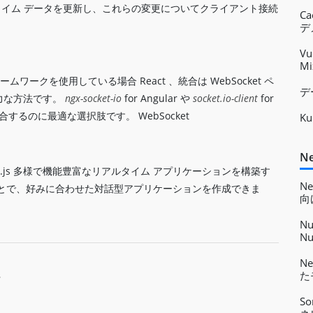
アルタイム データを更新し、これらの変更についてクライアント接続
C
デ
Vu
M
ムワークを使用している場合 React 、統合は WebSocket ペ
デ
力な方法です。
ngx-socket-io
for Angular や
socket.io-client
for
合するのに最適な選択肢です。 WebSocket
K
Ne
ode.js 多様で機能豊富なリアルタイム アプリケーションを構築す
N
ことで、好みに合わせた対話型アプリケーションを作成できま
向
N
Nu
Ta
Ne
た
ラ
S