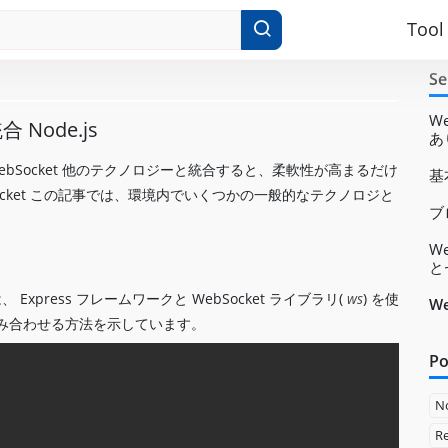
Tool
Se
We
 Node.js
あ
bSocket 他のテクノロジーと統合すると、柔軟性が高まるだけ
基
cket この記事では、環境内でいくつかの一般的なテクノロジと
ブ
W
と
、 Express フレームワークと WebSocket ライブラリ(
ws
) を使
W
み合わせる方法を示しています。
Po
Copy
N
Re