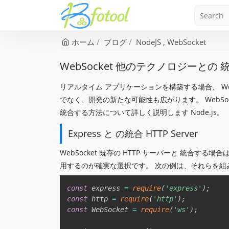
ホーム
ブログ
NodeJS
WebSocket
WebSocket 他のテクノロジーとの 統合
リアルタイム アプリケーションを構築する場合、 We
でなく、開発の新たな可能性も広がります。 WebSo
統合する方法について詳しく説明します Node.js。
Express と の統合 HTTP Server
WebSocket 既存の HTTP サーバーと 統合する場合は
用するのが確実な選択です。 次の例は、それらを組
const
 express 
=
require
(
'express'
)
;
const
 http 
=
require
(
'http'
)
;
const
 WebSocket 
=
require
(
'ws'
)
;