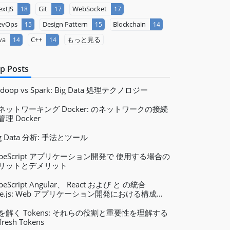
xtJS
Git
WebSocket
18
17
17
evOps
Design Pattern
Blockchain
15
15
14
va
C++
もっと見る
14
14
p Posts
doop vs Spark: Big Data 処理テクノロジー
ネットワーキング Docker: のネットワークの接続
管理 Docker
ig Data 分析: 手法とツール
ypeScript アプリケーション開発で 使用する場合の
リットとデメリット
peScript Angular、 React および と の統合
ue.js: Web アプリケーション開発における構成と
点
を解く Tokens: それらの役割と重要性を理解する
fresh Tokens