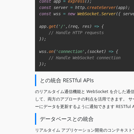
const
 app 
=
express
(
)
;
const
 server 
=
 http
.
createServer
(
app
)
;
const
 wss 
=
new
WebSocket
.
Server
(
{
 serv
app
.
get
(
'/'
,
(
req
,
 res
)
=>
{
// Handle HTTP requests  
}
)
;
wss
.
on
(
'connection'
,
(
socket
)
=>
{
// Handle WebSocket connection  
}
)
;
との統合 RESTful APIs
のリアルタイム通信機能と WebSocket を介した通信
して、両方のアプローチの利点を活用できます。 サーバ
ーにデータを更新するように通知できます RESTful A
データベースとの統合
リアルタイム アプリケーション開発のコンテキストでは