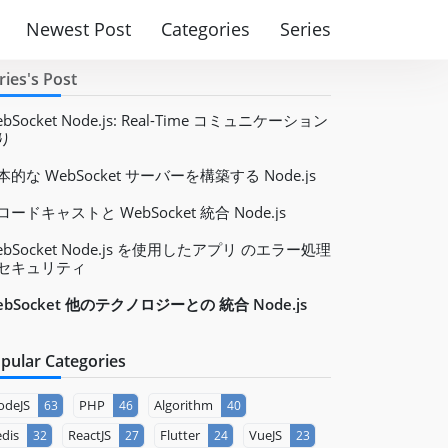
Newest Post
Categories
Series
ries's Post
bSocket Node.js: Real-Time コミュニケーション
り
本的な WebSocket サーバーを構築する Node.js
ロードキャストと WebSocket 統合 Node.js
ebSocket Node.js を使用したアプリ のエラー処理
セキュリティ
ebSocket 他のテクノロジーとの 統合 Node.js
pular Categories
odeJS
PHP
Algorithm
63
46
40
dis
ReactJS
Flutter
VueJS
32
27
24
23