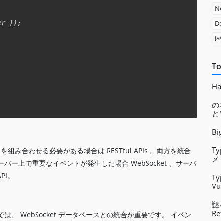
Ne
er 
}
)
;
D
Ja
To
Ha
の
と
B
T
を組み合わせる必要がある場合は RESTful APIs 、両方を統合
メ
ー上で重要なイベントが発生した場合 WebSocket 、サーバ
PI。
Ty
V
利
謎
Re
、 WebSocket データベースとの統合が重要です。 イベン