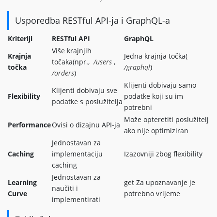
Usporedba RESTful API-ja i GraphQL-a
Kriteriji
RESTful API
GraphQL
Više krajnjih
Krajnja
Jedna krajnja točka(
točaka(npr.,
/users
,
točka
/graphql
)
/orders
)
Klijenti dobivaju samo
Klijenti dobivaju sve
Flexibility
podatke koji su im
podatke s poslužitelja
potrebni
Može opteretiti poslužitelj
Performance
Ovisi o dizajnu API-ja
ako nije optimiziran
Jednostavan za
Caching
implementaciju
Izazovniji zbog flexibility
caching
Jednostavan za
Learning
get Za upoznavanje je
naučiti i
Curve
potrebno vrijeme
implementirati