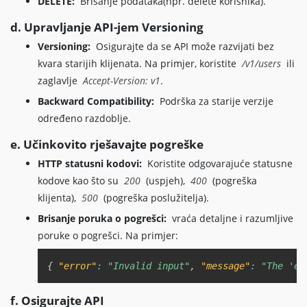
DELETE:
Brisanje podataka(npr. delete korisnika).
d. Upravljanje API-jem Versioning
Versioning:
Osigurajte da se API može razvijati bez
kvara starijih klijenata. Na primjer, koristite
/v1/users
ili
zaglavlje
Accept-Version: v1
.
Backward Compatibility:
Podrška za starije verzije
određeno razdoblje.
e. Učinkovito rješavajte pogreške
HTTP statusni kodovi:
Koristite odgovarajuće statusne
kodove kao što su
200
(uspjeh),
400
(pogreška
klijenta),
500
(pogreška poslužitelja).
Brisanje poruka o pogrešci:
vraća detaljne i razumljive
poruke o pogrešci. Na primjer:
Copy
{
"error"
:
"Invalid input"
,
"message"
:
"The 'em
f. Osigurajte API