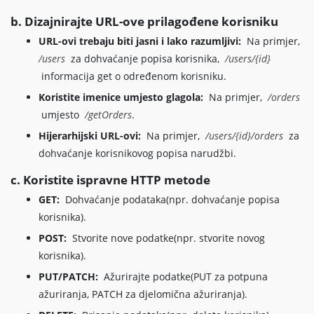
b. Dizajnirajte URL-ove prilagođene korisniku
URL-ovi trebaju biti jasni i lako razumljivi:
Na primjer,
/users
za dohvaćanje popisa korisnika,
/users/{id}
informacija get o određenom korisniku.
Koristite imenice umjesto glagola:
Na primjer,
/orders
umjesto
/getOrders
.
Hijerarhijski URL-ovi:
Na primjer,
/users/{id}/orders
za
dohvaćanje korisnikovog popisa narudžbi.
c. Koristite ispravne HTTP metode
GET:
Dohvaćanje podataka(npr. dohvaćanje popisa
korisnika).
POST:
Stvorite nove podatke(npr. stvorite novog
korisnika).
PUT/PATCH:
Ažurirajte podatke(PUT za potpuna
ažuriranja, PATCH za djelomična ažuriranja).