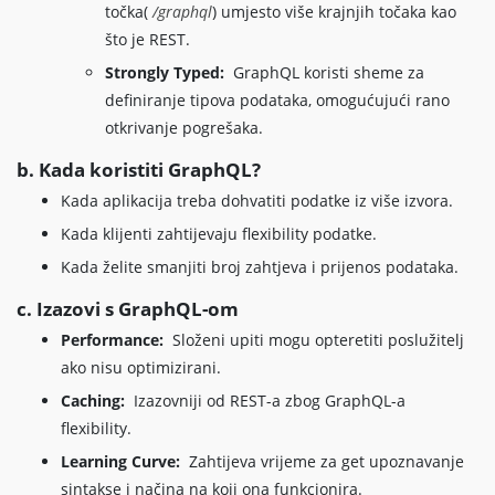
točka(
/graphql
) umjesto više krajnjih točaka kao
što je REST.
Strongly Typed:
GraphQL koristi sheme za
definiranje tipova podataka, omogućujući rano
otkrivanje pogrešaka.
b. Kada koristiti GraphQL?
Kada aplikacija treba dohvatiti podatke iz više izvora.
Kada klijenti zahtijevaju flexibility podatke.
Kada želite smanjiti broj zahtjeva i prijenos podataka.
c. Izazovi s GraphQL-om
Performance:
Složeni upiti mogu opteretiti poslužitelj
ako nisu optimizirani.
Caching:
Izazovniji od REST-a zbog GraphQL-a
flexibility.
Learning Curve:
Zahtijeva vrijeme za get upoznavanje
sintakse i načina na koji ona funkcionira.