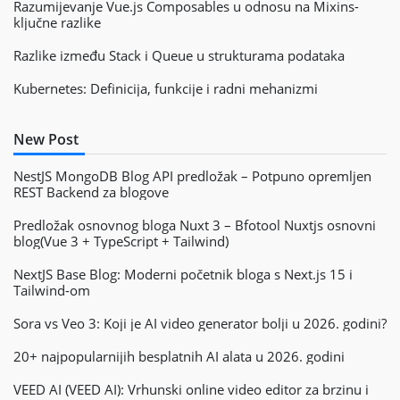
Razumijevanje Vue.js Composables u odnosu na Mixins-
ključne razlike
Razlike između Stack i Queue u strukturama podataka
Kubernetes: Definicija, funkcije i radni mehanizmi
New Post
NestJS MongoDB Blog API predložak – Potpuno opremljen
REST Backend za blogove
Predložak osnovnog bloga Nuxt 3 – Bfotool Nuxtjs osnovni
blog(Vue 3 + TypeScript + Tailwind)
NextJS Base Blog: Moderni početnik bloga s Next.js 15 i
Tailwind-om
Sora vs Veo 3: Koji je AI video generator bolji u 2026. godini?
20+ najpopularnijih besplatnih AI alata u 2026. godini
VEED AI (VEED AI): Vrhunski online video editor za brzinu i