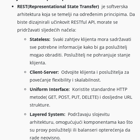
REST(Representational State Transfer)
je softverska
arhitektura koja se temelji na određenim principima. Da
biste dizajnirali učinkovit RESTful API, morate se
pridržavati sljedećih načela:
Stateless:
Svaki zahtjev klijenta mora sadržavati
sve potrebne informacije kako bi ga poslužitelj
mogao obraditi. Poslužitelj ne pohranjuje stanje
klijenta.
Client-Server:
Odvojite klijenta i poslužitelja za
povećanje flexibility i skalabilnost.
Uniform Interface:
Koristite standardne HTTP
metode( GET, POST, PUT, DELETE) i dosljedne URL
strukture.
Layered System:
Podržavaju slojevitu
arhitekturu, omogućujući komponentama kao što
su proxy poslužitelji ili balanseri opterećenja da
rade neovisno.