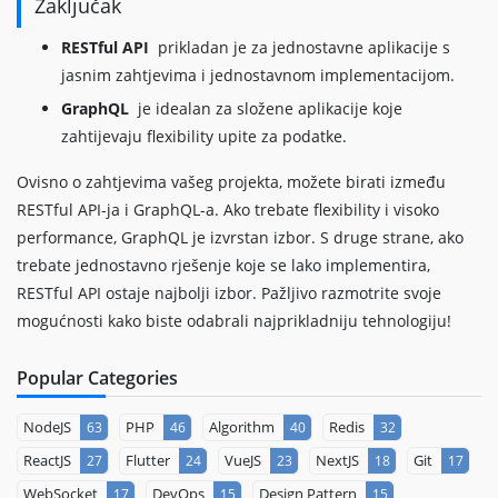
Zaključak
RESTful API
prikladan je za jednostavne aplikacije s
jasnim zahtjevima i jednostavnom implementacijom.
GraphQL
je idealan za složene aplikacije koje
zahtijevaju flexibility upite za podatke.
Ovisno o zahtjevima vašeg projekta, možete birati između
RESTful API-ja i GraphQL-a. Ako trebate flexibility i visoko
performance, GraphQL je izvrstan izbor. S druge strane, ako
trebate jednostavno rješenje koje se lako implementira,
RESTful API ostaje najbolji izbor. Pažljivo razmotrite svoje
mogućnosti kako biste odabrali najprikladniju tehnologiju!
Popular Categories
NodeJS
PHP
Algorithm
Redis
63
46
40
32
ReactJS
Flutter
VueJS
NextJS
Git
27
24
23
18
17
WebSocket
DevOps
Design Pattern
17
15
15