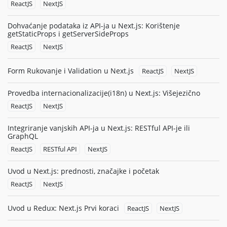
ReactJS
NextJS
Dohvaćanje podataka iz API-ja u Next.js: Korištenje
getStaticProps i getServerSideProps
ReactJS
NextJS
Form Rukovanje i Validation u Next.js
ReactJS
NextJS
Provedba internacionalizacije(i18n) u Next.js: Višejezično
ReactJS
NextJS
Integriranje vanjskih API-ja u Next.js: RESTful API-je ili
GraphQL
ReactJS
RESTful API
NextJS
Uvod u Next.js: prednosti, značajke i početak
ReactJS
NextJS
Uvod u Redux: Next.js Prvi koraci
ReactJS
NextJS