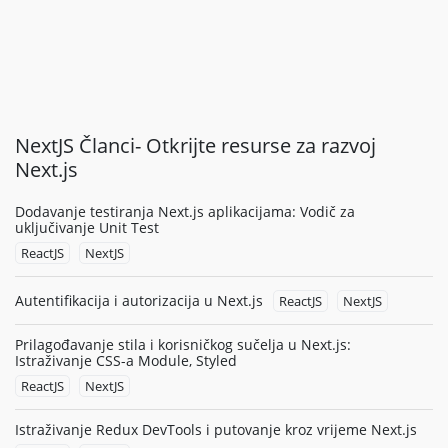
NextJS Članci- Otkrijte resurse za razvoj
Next.js
Dodavanje testiranja Next.js aplikacijama: Vodič za
uključivanje Unit Test
ReactJS
NextJS
Autentifikacija i autorizacija u Next.js
ReactJS
NextJS
Prilagođavanje stila i korisničkog sučelja u Next.js:
Istraživanje CSS-a Module, Styled
ReactJS
NextJS
Istraživanje Redux DevTools i putovanje kroz vrijeme Next.js