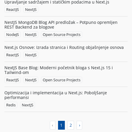
Upravljanje sadržajem i statičkim podacima u Next.js
ReactJS
NextJS
NestJS MongoDB Blog API predložak – Potpuno opremljen
REST Backend za blogove
NodeJS
NextJS
Open Source Projects
Next.js Osnove: Izrada stranica i Routing objašnjenje osnova
ReactJS
NextJS
NextJS Base Blog: Moderni početnik bloga s Next.js 15 i
Tailwind-om
ReactJS
NextJS
Open Source Projects
Optimizacija i implementacija u Next.js: Poboljšanje
performansi
Redis
NextJS
‹
1
2
›