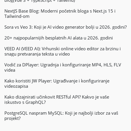
NextJS Base Blog: Moderni početnik bloga s Next.js 15 i
Tailwind-om
Sora vs Veo 3: Koji je AI video generator bolji u 2026. godini?
20+ najpopularnijih besplatnih AI alata u 2026. godini
VEED AI (VEED AI): Vrhunski online video editor za brzinu i
snagu pretvaranja teksta u video
Vodič za DPlayer: Ugradnja i konfiguriranje MP4, HLS, FLV
videa
Kako koristiti JW Player: Ugrađivanje i konfiguriranje
videozapisa
Kako dizajnirati učinkovit RESTful API? Kakvo je vaše
iskustvo s GraphQL?
PostgreSQL naspram MySQL: Koji je najbolji izbor za vaš
projekt?