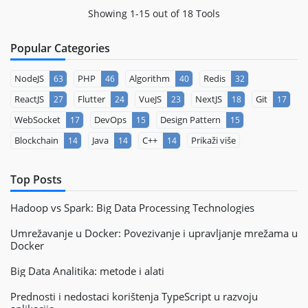
Showing 1-15 out of 18 Tools
Popular Categories
NodeJS
PHP
Algorithm
Redis
63
46
40
32
ReactJS
Flutter
VueJS
NextJS
Git
27
24
23
18
17
WebSocket
DevOps
Design Pattern
17
15
15
Blockchain
Java
C++
Prikaži više
14
14
14
Top Posts
Hadoop vs Spark: Big Data Processing Technologies
Umrežavanje u Docker: Povezivanje i upravljanje mrežama u
Docker
Big Data Analitika: metode i alati
Prednosti i nedostaci korištenja TypeScript u razvoju