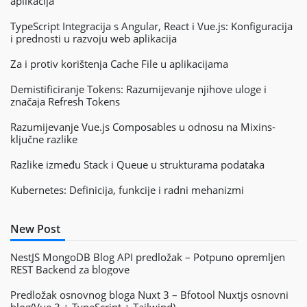
aplikacija
TypeScript Integracija s Angular, React i Vue.js: Konfiguracija
i prednosti u razvoju web aplikacija
Za i protiv korištenja Cache File u aplikacijama
Demistificiranje Tokens: Razumijevanje njihove uloge i
značaja Refresh Tokens
Razumijevanje Vue.js Composables u odnosu na Mixins-
ključne razlike
Razlike između Stack i Queue u strukturama podataka
Kubernetes: Definicija, funkcije i radni mehanizmi
New Post
NestJS MongoDB Blog API predložak – Potpuno opremljen
REST Backend za blogove
Predložak osnovnog bloga Nuxt 3 – Bfotool Nuxtjs osnovni
blog(Vue 3 + TypeScript + Tailwind)