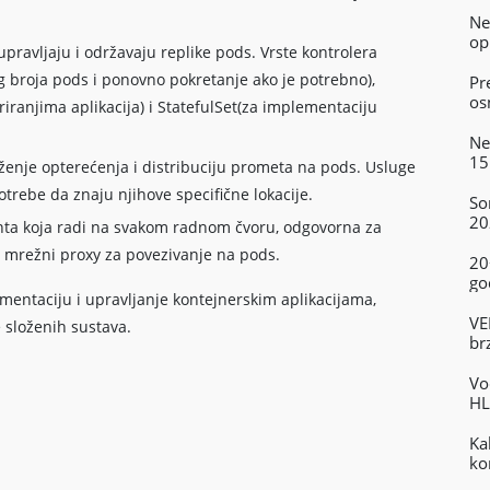
Ne
op
pravljaju i održavaju replike pods. Vrste kontrolera
g broja pods i ponovno pokretanje ako je potrebno),
Pr
os
iranjima aplikacija) i StatefulSet(za implementaciju
Ne
15
enje opterećenja i distribuciju prometa na pods. Usluge
trebe da znaju njihove specifične lokacije.
So
20
nta koja radi na svakom radnom čvoru, odgovorna za
 mrežni proxy za povezivanje na pods.
20
go
mentaciju i upravljanje kontejnerskim aplikacijama,
VE
 složenih sustava.
br
Vo
HL
Ka
ko