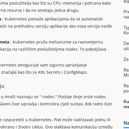
Bi
rsima poslužitelja kao što su CPU, memorija i pohrana kako
erne resurse i da ne ometaju jedna drugu.
Pr
ra
ka
: Kubernetes pomaže aplikacijama da se automatski
iti na prethodnu verziju aplikacije ako nova verzija naiđe
Ty
Ko
rometa
: Kubernetes pruža mehanizme za ravnomjernu
De
ul
acija na različitim poslužiteljima nodes. To poboljšava
Za
bernetes omogućuje vam sigurno upravljanje
Ra
 značajki kao što su K8s Secrets i ConfigMaps.
Mi
ju
Ra
po
a u mreži nazivaju se " nodes." Postoje dvije vrste nodes
Ku
lavni čvor upravlja i kontrolira cijeli sustav, dok radni čvor
me
e rasporediti u Kubernetes. Pod može sadržavati jednu ili
Ne
u pohranu i životni ciklus. Ovo olakšava komunikaciju između