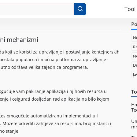
Tool
Po
N
adni mehanizmi
Re
 koji se koristi za upravljanje i postavljanje kontejnerskih
Ne
 postala popularna i moćna platforma za upravljanje
D
enutno održava velika zajednica programera.
Ja
gućuje vam pakiranje aplikacija i njihovih resursa u
To
nje i osigurati dosljedan rad aplikacija na bilo kojem
Ha
Te
tes omogućuje automatiziranu implementaciju i
Um
. Možete odrediti zahtjeve za resursima, broj instanci i
mr
no stanje.