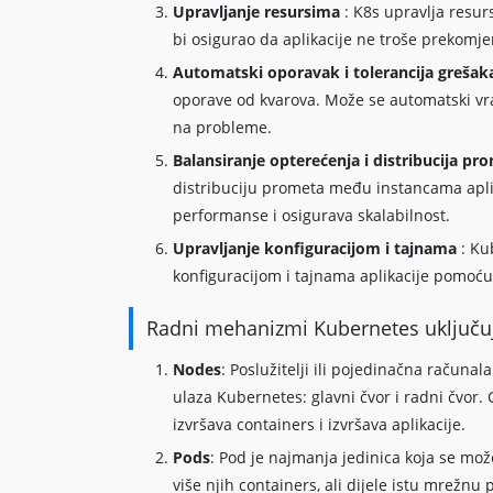
Upravljanje resursima
: K8s upravlja resu
bi osigurao da aplikacije ne troše prekomj
Automatski oporavak i tolerancija greša
oporave od kvarova. Može se automatski vrat
na probleme.
Balansiranje opterećenja i distribucija p
distribuciju prometa među instancama aplik
performanse i osigurava skalabilnost.
Upravljanje konfiguracijom i tajnama
: Ku
konfiguracijom i tajnama aplikacije pomoću
Radni mehanizmi Kubernetes uključu
Nodes
: Poslužitelji ili pojedinačna računal
ulaza Kubernetes: glavni čvor i radni čvor. G
izvršava containers i izvršava aplikacije.
Pods
: Pod je najmanja jedinica koja se mož
više njih containers, ali dijele istu mrežn