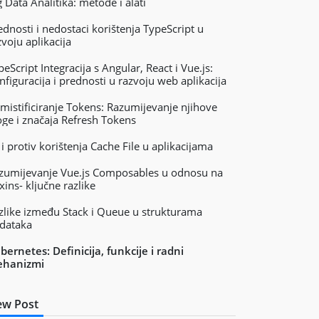
g Data Analitika: metode i alati
ednosti i nedostaci korištenja TypeScript u
zvoju aplikacija
peScript Integracija s Angular, React i Vue.js:
nfiguracija i prednosti u razvoju web aplikacija
mistificiranje Tokens: Razumijevanje njihove
oge i značaja Refresh Tokens
 i protiv korištenja Cache File u aplikacijama
zumijevanje Vue.js Composables u odnosu na
xins- ključne razlike
zlike između Stack i Queue u strukturama
dataka
bernetes: Definicija, funkcije i radni
hanizmi
w Post