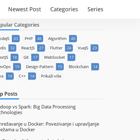
Newest Post
Categories
Series
pular Categories
odeJS
PHP
Algorithm
63
46
40
dis
ReactJS
Flutter
VueJS
32
27
24
23
xtJS
Git
WebSocket
18
17
17
evOps
Design Pattern
Blockchain
15
15
14
va
C++
Prikaži više
14
14
p Posts
doop vs Spark: Big Data Processing
chnologies
režavanje u Docker: Povezivanje i upravljanje
ežama u Docker