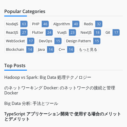
Popular Categories
NodeJS
PHP
Algorithm
Redis
63
46
40
32
ReactJS
Flutter
VueJS
NextJS
Git
27
24
23
18
17
WebSocket
DevOps
Design Pattern
17
15
15
Blockchain
Java
C++
もっと見る
14
14
14
Top Posts
Hadoop vs Spark: Big Data 処理テクノロジー
のネットワーキング Docker: のネットワークの接続と管理
Docker
Big Data 分析: 手法とツール
TypeScript アプリケーション開発で 使用する場合のメリット
とデメリット