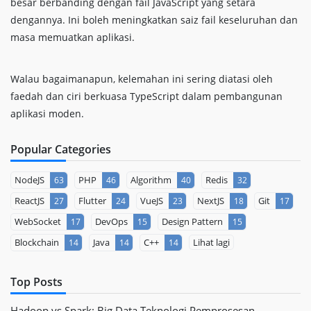
besar berbanding dengan fail JavaScript yang setara
dengannya. Ini boleh meningkatkan saiz fail keseluruhan dan
masa memuatkan aplikasi.
Walau bagaimanapun, kelemahan ini sering diatasi oleh
faedah dan ciri berkuasa TypeScript dalam pembangunan
aplikasi moden.
Popular Categories
NodeJS
PHP
Algorithm
Redis
63
46
40
32
ReactJS
Flutter
VueJS
NextJS
Git
27
24
23
18
17
WebSocket
DevOps
Design Pattern
17
15
15
Blockchain
Java
C++
Lihat lagi
14
14
14
Top Posts
Hadoop vs Spark: Big Data Teknologi Pemprosesan