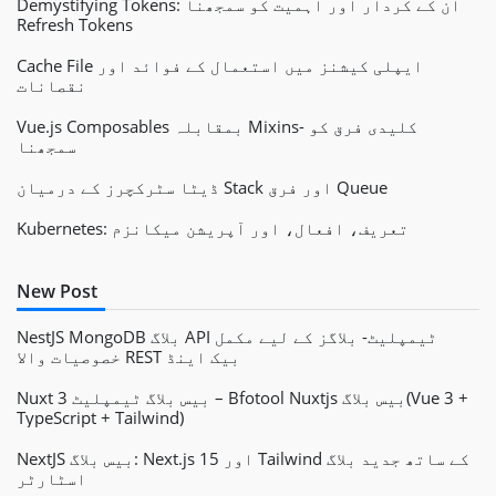
Demystifying Tokens: ان کے کردار اور اہمیت کو سمجھنا
Refresh Tokens
Cache File ایپلی کیشنز میں استعمال کے فوائد اور
نقصانات
Vue.js Composables بمقابلہ Mixins- کلیدی فرق کو
سمجھنا
ڈیٹا سٹرکچرز کے درمیان Stack اور فرق Queue
Kubernetes: تعریف، افعال، اور آپریشن میکانزم
New Post
NestJS MongoDB بلاگ API ٹیمپلیٹ- بلاگز کے لیے مکمل
خصوصیات والا REST بیک اینڈ
Nuxt 3 بیس بلاگ ٹیمپلیٹ – Bfotool Nuxtjs بیس بلاگ(Vue 3 +
TypeScript + Tailwind)
NextJS بیس بلاگ: Next.js 15 اور Tailwind کے ساتھ جدید بلاگ
اسٹارٹر