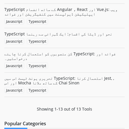
TypeScript کے ساتھ انضمام Angular ، React اور Vue.js: ویب
ایپلیکیشن ڈیولپمنٹ میں کنفیگریشن اور فوائد
Javascript
Typescript
TypeScript نحو اور ڈیٹا کی اقسام: ایک گہرائی سے رہنما
Javascript
Typescript
کن منصوبوں کو استعمال کرنا چاہئے TypeScript: فوائد اور
درخواستیں۔
Javascript
Typescript
تحریری یونٹ ٹیسٹ اس میں TypeScript: استعمال کرنا Jest, ,
اور اس Mocha کے ساتھ ملانا Chai Sinon
Javascript
Typescript
Showing 1-13 out of 13 Tools
Popular Categories