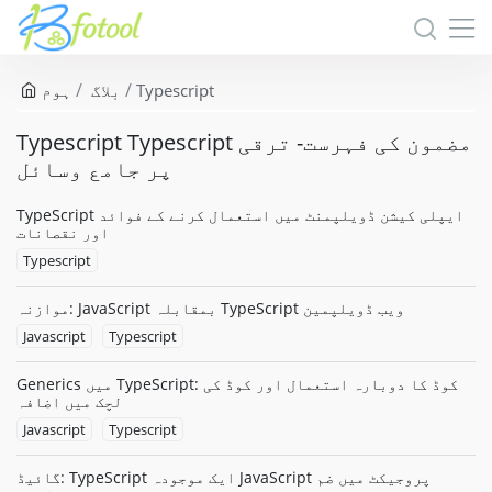
Typescript
بلاگ
ہوم
Typescript Typescript مضمون کی فہرست- ترقی
پر جامع وسائل
TypeScript ایپلی کیشن ڈویلپمنٹ میں استعمال کرنے کے فوائد
اور نقصانات
Typescript
موازنہ: JavaScript بمقابلہ TypeScript ویب ڈویلپمین
Javascript
Typescript
Generics میں TypeScript: کوڈ کا دوبارہ استعمال اور کوڈ کی
لچک میں اضافہ
Javascript
Typescript
گائیڈ: TypeScript ایک موجودہ JavaScript پروجیکٹ میں ضم