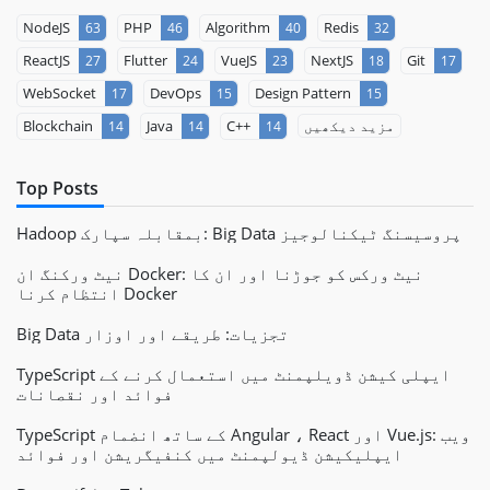
NodeJS
PHP
Algorithm
Redis
63
46
40
32
ReactJS
Flutter
VueJS
NextJS
Git
27
24
23
18
17
WebSocket
DevOps
Design Pattern
17
15
15
مزید دیکھیں
C++
Java
Blockchain
14
14
14
Top Posts
Hadoop بمقابلہ سپارک: Big Data پروسیسنگ ٹیکنالوجیز
نیٹ ورکنگ ان Docker: نیٹ ورکس کو جوڑنا اور ان کا
انتظام کرنا Docker
Big Data تجزیات: طریقے اور اوزار
TypeScript ایپلی کیشن ڈویلپمنٹ میں استعمال کرنے کے
فوائد اور نقصانات
TypeScript کے ساتھ انضمام Angular ، React اور Vue.js: ویب
ایپلیکیشن ڈیولپمنٹ میں کنفیگریشن اور فوائد