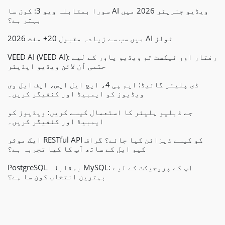
سورا بمقابلہ ویو 3: کون سا AI ویڈیو جنریٹر 2026 میں
بہتر ہے؟
2026 میں سب سے زیادہ مقبول 20+ مفت AI ٹولز
VEED AI (VEED AI): رفتار اور ٹیکسٹ ٹو ویڈیو پاور کے لیے
حتمی آن لائن ویڈیو ایڈیٹر
ڈی پلیئر گائیڈ: ایم پی 4، ایچ ایل ایس، ایف ایل وی
ویڈیوز کو ایمبیڈ اور کنفیگر کریں۔
جے ڈبلیو پلیئر کا استعمال کیسے کریں: ویڈیوز کو
ایمبیڈ اور کنفیگر کریں۔
ایک موثر RESTful API کو کیسے ڈیزائن کیا جائے؟ گراف
کیو ایل کے ساتھ آپ کا کیا تجربہ ہے؟
PostgreSQL بمقابلہ MySQL: آپ کے پروجیکٹ کے لیے
بہترین انتخاب کون سا ہے؟