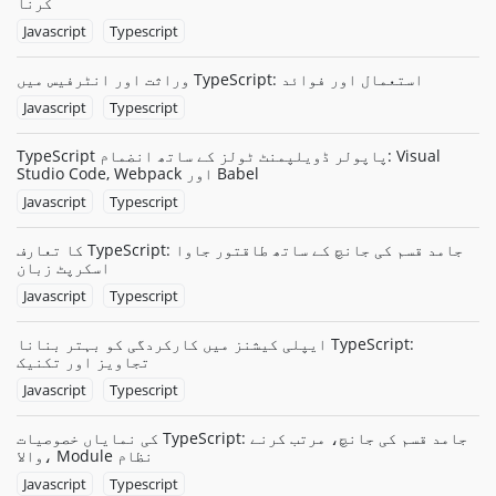
کرنا
Javascript
Typescript
وراثت اور انٹرفیس میں TypeScript: استعمال اور فوائد
Javascript
Typescript
TypeScript پاپولر ڈویلپمنٹ ٹولز کے ساتھ انضمام: Visual
Studio Code, Webpack اور Babel
Javascript
Typescript
کا تعارف TypeScript: جامد قسم کی جانچ کے ساتھ طاقتور جاوا
اسکرپٹ زبان
Javascript
Typescript
ایپلی کیشنز میں کارکردگی کو بہتر بنانا TypeScript:
تجاویز اور تکنیک
Javascript
Typescript
کی نمایاں خصوصیات TypeScript: جامد قسم کی جانچ، مرتب کرنے
والا، Module نظام
Javascript
Typescript