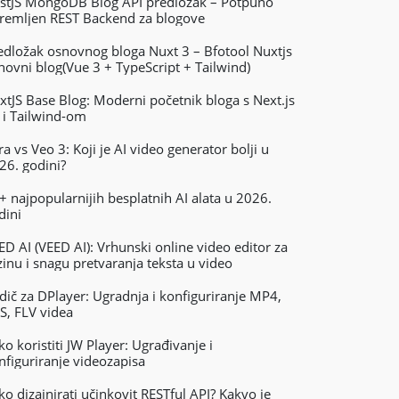
stJS MongoDB Blog API predložak – Potpuno
remljen REST Backend za blogove
edložak osnovnog bloga Nuxt 3 – Bfotool Nuxtjs
novni blog(Vue 3 + TypeScript + Tailwind)
xtJS Base Blog: Moderni početnik bloga s Next.js
 i Tailwind-om
ra vs Veo 3: Koji je AI video generator bolji u
26. godini?
+ najpopularnijih besplatnih AI alata u 2026.
dini
ED AI (VEED AI): Vrhunski online video editor za
zinu i snagu pretvaranja teksta u video
dič za DPlayer: Ugradnja i konfiguriranje MP4,
S, FLV videa
ko koristiti JW Player: Ugrađivanje i
nfiguriranje videozapisa
ko dizajnirati učinkovit RESTful API? Kakvo je