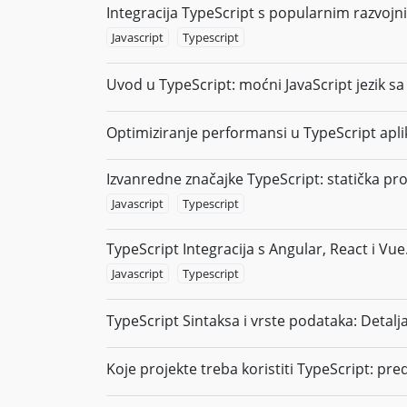
Integracija TypeScript s popularnim razvojn
Javascript
Typescript
Uvod u TypeScript: moćni JavaScript jezik s
Optimiziranje performansi u TypeScript aplik
Izvanredne značajke TypeScript: statička pr
Javascript
Typescript
TypeScript Integracija s Angular, React i Vue.
Javascript
Typescript
TypeScript Sintaksa i vrste podataka: Detalj
Koje projekte treba koristiti TypeScript: pre