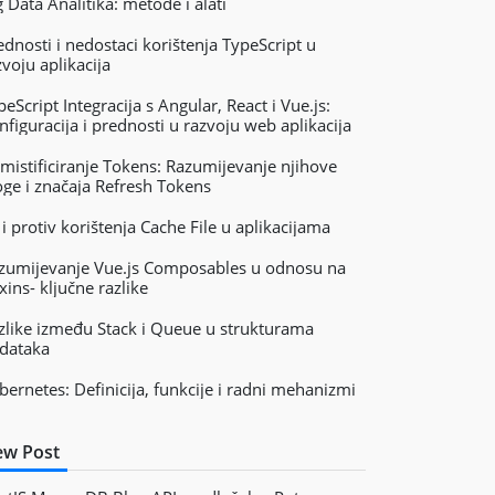
g Data Analitika: metode i alati
ednosti i nedostaci korištenja TypeScript u
zvoju aplikacija
peScript Integracija s Angular, React i Vue.js:
nfiguracija i prednosti u razvoju web aplikacija
mistificiranje Tokens: Razumijevanje njihove
oge i značaja Refresh Tokens
 i protiv korištenja Cache File u aplikacijama
zumijevanje Vue.js Composables u odnosu na
xins- ključne razlike
zlike između Stack i Queue u strukturama
dataka
bernetes: Definicija, funkcije i radni mehanizmi
w Post