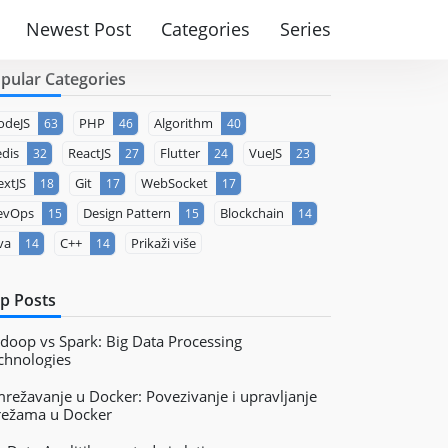
Newest Post
Categories
Series
pular Categories
odeJS
PHP
Algorithm
63
46
40
dis
ReactJS
Flutter
VueJS
32
27
24
23
xtJS
Git
WebSocket
18
17
17
evOps
Design Pattern
Blockchain
15
15
14
va
C++
Prikaži više
14
14
p Posts
doop vs Spark: Big Data Processing
chnologies
režavanje u Docker: Povezivanje i upravljanje
ežama u Docker