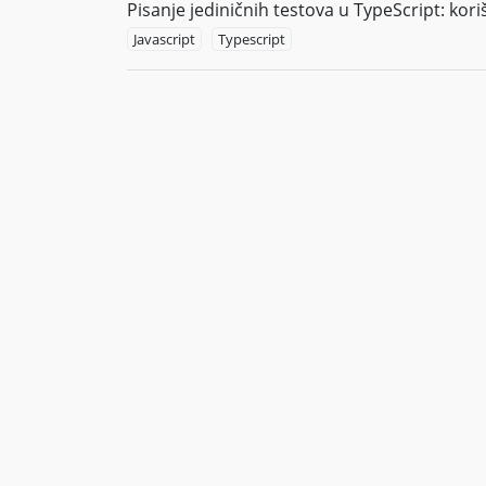
Pisanje jediničnih testova u TypeScript: kori
Javascript
Typescript