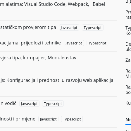
Bi
im alatima: Visual Studio Code, Webpack, i Babel
Pr
ra
a statičkom provjerom tipa
Javascript
Typescript
Ty
Ko
acijama: prijedlozi i tehnike
Javascript
Typescript
De
ul
ovjera tipa, kompajler, Moduleustav
Za
Ra
Mi
js: Konfiguracija i prednosti u razvoju web aplikacija
Ra
po
an vodič
Ku
Javascript
Typescript
dnosti i primjene
Javascript
Typescript
Ne