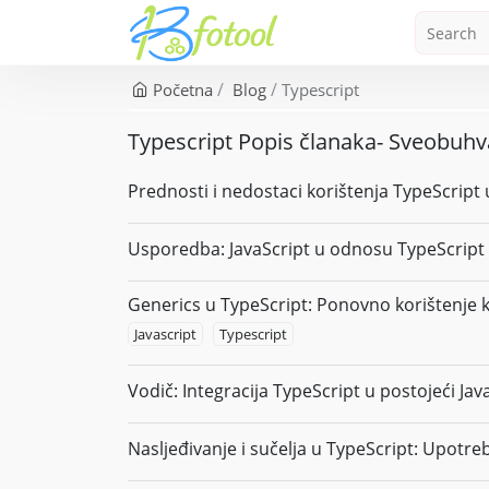
Početna
Blog
Typescript
Typescript Popis članaka- Sveobuhva
Prednosti i nedostaci korištenja TypeScript u
Usporedba: JavaScript u odnosu TypeScrip
Generics u TypeScript: Ponovno korištenje k
Javascript
Typescript
Vodič: Integracija TypeScript u postojeći Jav
Nasljeđivanje i sučelja u TypeScript: Upotre