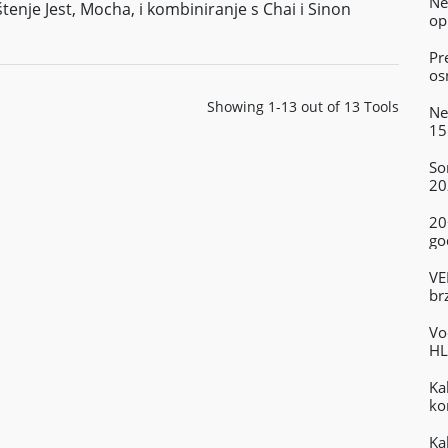
Ne
štenje Jest, Mocha, i kombiniranje s Chai i Sinon
op
Pr
os
Showing 1-13 out of 13 Tools
Ne
15
So
20
20
go
VE
br
Vo
HL
Ka
ko
Ka