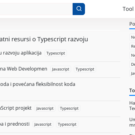
Tool
Po
N
tni resursi o Typescript razvoju
Re
 razvoju aplikacija
Typescript
Ne
D
t na Web Developmen
Javascript
Typescript
Ja
oda i povećana fleksibilnost koda
To
Ha
aScript projekt
Te
Javascript
Typescript
Um
ba i prednosti
Javascript
Typescript
mr