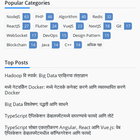
Popular Categories
NodeJS
PHP
Algorithm
Redis
63
46
40
32
ReactJS
Flutter
VueJS
NextJS
Git
27
24
23
18
17
WebSocket
DevOps
Design Pattern
17
15
15
Blockchain
Java
C++
अधिक पहा
14
14
14
Top Posts
Hadoop वि स्पार्क: Big Data प्रक्रिया तंत्रज्ञान
मध्ये नेटवर्किंग Docker: मध्ये नेटवर्क कनेक्ट करणे आणि व्यवस्थापित करणे
Docker
Big Data विश्लेषण: पद्धती आणि साधने
TypeScript ऍप्लिकेशन डेव्हलपमेंटमध्ये वापरण्याचे फायदे आणि तोटे
TypeScript सोबत एकत्रीकरण Angular, React आणि Vue.js: वेब
ऍप्लिकेशन डेव्हलपमेंटमधील कॉन्फिगरेशन आणि फायदे