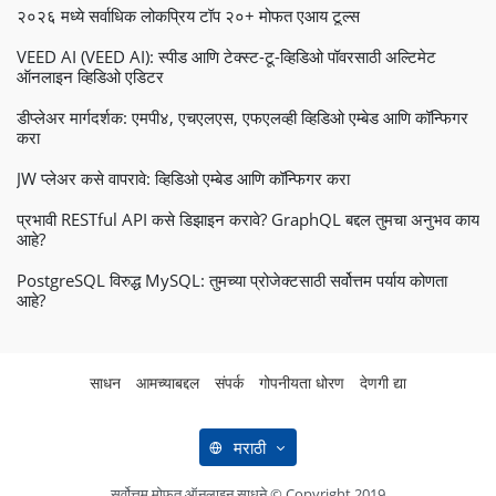
२०२६ मध्ये सर्वाधिक लोकप्रिय टॉप २०+ मोफत एआय टूल्स
VEED AI (VEED AI): स्पीड आणि टेक्स्ट-टू-व्हिडिओ पॉवरसाठी अल्टिमेट
ऑनलाइन व्हिडिओ एडिटर
डीप्लेअर मार्गदर्शक: एमपी४, एचएलएस, एफएलव्ही व्हिडिओ एम्बेड आणि कॉन्फिगर
करा
JW प्लेअर कसे वापरावे: व्हिडिओ एम्बेड आणि कॉन्फिगर करा
प्रभावी RESTful API कसे डिझाइन करावे? GraphQL बद्दल तुमचा अनुभव काय
आहे?
PostgreSQL विरुद्ध MySQL: तुमच्या प्रोजेक्टसाठी सर्वोत्तम पर्याय कोणता
आहे?
साधन
आमच्याबद्दल
संपर्क
गोपनीयता धोरण
देणगी द्या
मराठी
सर्वोत्तम मोफत ऑनलाइन साधने © Copyright 2019