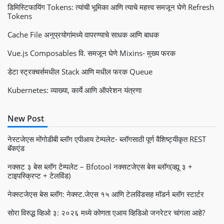
डिमिस्टिफायिंग Tokens: त्यांची भूमिका आणि त्याचे महत्त्व समजून घेणे Refresh
Tokens
Cache File अनुप्रयोगांमध्ये वापरण्याचे साधक आणि बाधक
Vue.js Composables वि. समजून घेणे Mixins- मुख्य फरक
डेटा स्ट्रक्चर्समधील Stack आणि मधील फरक Queue
Kubernetes: व्याख्या, कार्ये आणि ऑपरेशन यंत्रणा
New Post
नेस्टजेएस मोंगोडीबी ब्लॉग एपीआय टेम्पलेट- ब्लॉगसाठी पूर्ण वैशिष्ट्यीकृत REST
बॅकएंड
नक्सट ३ बेस ब्लॉग टेम्पलेट – Bfotool नक्सटजेएस बेस ब्लॉग(व्ह्यू ३ +
टाइपस्क्रिप्ट + टेलविंड)
नेक्स्टजेएस बेस ब्लॉग: नेक्स्ट.जेएस १५ आणि टेलविंडसह मॉडर्न ब्लॉग स्टार्टर
सोरा विरुद्ध व्हिओ ३: २०२६ मध्ये कोणता एआय व्हिडिओ जनरेटर चांगला आहे?