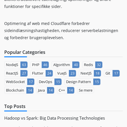
funktioner for specifikke sider.
Optimering af web med Cloudflare forbedrer
sideindlæsningshastigheden, reducerer serverbelastningen
og forbedrer brugeroplevelsen.
Popular Categories
NodeJS
PHP
Algorithm
Redis
63
46
40
32
ReactJS
Flutter
VueJS
NextJS
Git
27
24
23
18
17
WebSocket
DevOps
Design Pattern
17
15
15
Blockchain
Java
C++
Se mere
14
14
14
Top Posts
Hadoop vs Spark: Big Data Processing Technologies